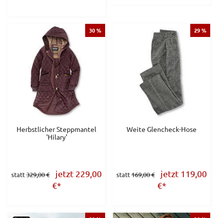
30 %
29 %
Herbstlicher Steppmantel
Weite Glencheck-Hose
'Hilary'
jetzt 229,00
jetzt 119,00
statt
329,00 €
statt
169,00 €
€
*
€
*