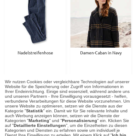
Nadelstreifenhose
Damen-Caban in Navy
jetzt 79,90
€
*
jetzt 199,00
statt
129,00 €
statt
329,00 €
Wir nutzen Cookies oder vergleichbare Technologien auf unserer
Website für die Speicherung oder Zugriff von Informationen in
€
*
Ihrer Endeinrichtung. Einige sind essenziell, während andere uns
und unseren Partnern - Ihre Einwilligung vorausgesetzt - helfen,
verbundene Verarbeitungen für diese Website vorzunehmen. Um
unsere Website zu optimieren, setzen wir die Dienste aus der
31 %
30 %
Kategorie "
Statistik
" ein. Damit wir für Sie relevante Inhalte und
auch Werbung anzeigen können, setzen wir die Dienste der
Kategorien "
Marketing
" und "
Personalisierung
" ein. Klicken Sie
auf "
Detaillierte Einstellungen
", um die Einzelheiten zu diesen
Kategorien und Diensten zu erfahren sowie um individuell je
Dienst Ihre Einwilligung zu erteilen. Mit einem Klick auf "
Ich bin