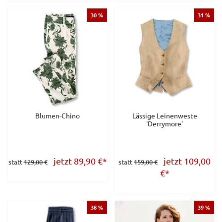
30 %
31 %
Blumen-Chino
Lässige Leinenweste
'Derrymore'
jetzt 89,90
€
*
jetzt 109,00
statt
129,00 €
statt
159,00 €
€
*
38 %
39 %