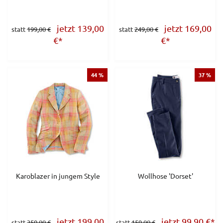
jetzt 139,00
jetzt 169,00
statt
199,00 €
statt
249,00 €
€
*
€
*
44 %
37 %
Karoblazer in jungem Style
Wollhose 'Dorset'
jetzt 199,00
jetzt 99,90
€
*
statt
359,00 €
statt
159,00 €