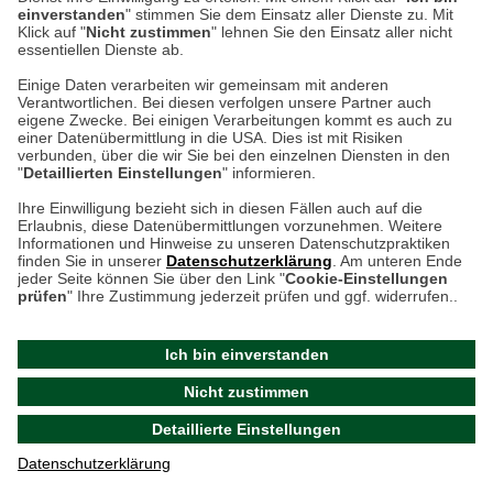
einverstanden
" stimmen Sie dem Einsatz aller Dienste zu. Mit
Klick auf "
Nicht zustimmen
" lehnen Sie den Einsatz aller nicht
essentiellen Dienste ab.
Einige Daten verarbeiten wir gemeinsam mit anderen
Verantwortlichen. Bei diesen verfolgen unsere Partner auch
eigene Zwecke. Bei einigen Verarbeitungen kommt es auch zu
Luftiges Hemdblusenkleid
Neuer Blazer 'Bethy'
einer Datenübermittlung in die USA. Dies ist mit Risiken
verbunden, über die wir Sie bei den einzelnen Diensten in den
Cookie-Einstellungen in Ihrem Browser
"
Detaillierten Einstellungen
" informieren.
Ihre Einwilligung bezieht sich in diesen Fällen auch auf die
jetzt 109,00
jetzt 139,00
Erlaubnis, diese Datenübermittlungen vorzunehmen. Weitere
statt
159,00 €
statt
199,00 €
ACHTUNG!
Informationen und Hinweise zu unseren Datenschutzpraktiken
€
*
€
*
finden Sie in unserer
Datenschutzerklärung
. Am unteren Ende
Ihr Browser speichert aktuell keine Cookies!
jeder Seite können Sie über den Link "
Cookie-Einstellungen
Leider können Sie in diesem Fall unseren Online-Shop
prüfen
" Ihre Zustimmung jederzeit prüfen und ggf. widerrufen..
nur eingeschränkt nutzen.
53 %
31 %
Ich bin einverstanden
Bitte stellen Sie sicher, dass Ihr Browser unsere funktionalen
Nicht zustimmen
Cookies für die Dauer Ihres Besuchs auf unserer Website
Detaillierte Einstellungen
akzeptiert. Unabhängig davon können Sie entscheiden,
welche zustimmungspflichtigen Cookies wir setzen dürfen.
Datenschutzerklärung