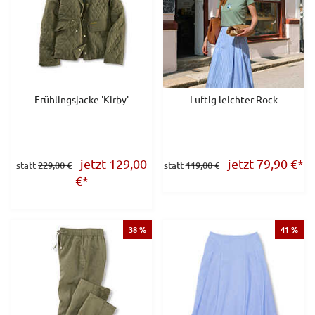
Frühlingsjacke 'Kirby'
Luftig leichter Rock
jetzt 129,00
jetzt 79,90
€
*
statt
229,00 €
statt
119,00 €
€
*
38 %
41 %