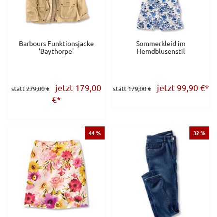
Barbours Funktionsjacke
Sommerkleid im
'Baythorpe'
Hemdblusenstil
jetzt 179,00
jetzt 99,90
€
*
statt
279,00 €
statt
179,00 €
€
*
44 %
32 %