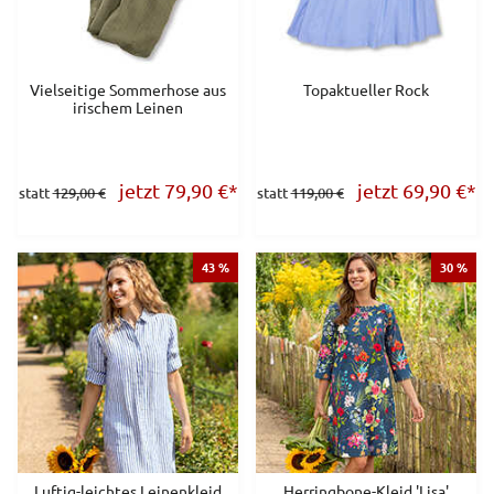
Vielseitige Sommerhose aus
Topaktueller Rock
irischem Leinen
jetzt 79,90
€
*
jetzt 69,90
€
*
statt
129,00 €
statt
119,00 €
43 %
30 %
Luftig-leichtes Leinenkleid
Herringbone-Kleid 'Lisa'