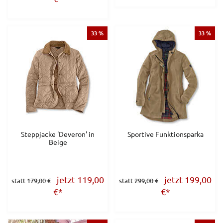
33 %
33 %
Steppjacke 'Deveron' in
Sportive Funktionsparka
Beige
jetzt 119,00
jetzt 199,00
statt
179,00 €
statt
299,00 €
€
*
€
*