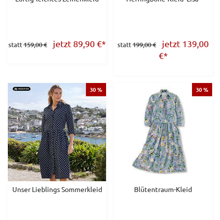
jetzt 89,90
€
*
jetzt 139,00
statt
159,00 €
statt
199,00 €
€
*
30 %
30 %
Unser Lieblings Sommerkleid
Blütentraum-Kleid