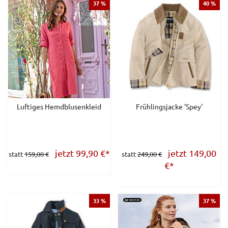
37 %
40 %
Luftiges Hemdblusenkleid
Frühlingsjacke 'Spey'
jetzt 99,90
€
*
jetzt 149,00
statt
159,00 €
statt
249,00 €
€
*
33 %
37 %