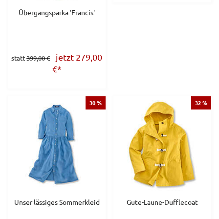
Übergangsparka 'Francis'
jetzt 279,00
statt
399,00 €
€
*
30 %
32 %
Unser lässiges Sommerkleid
Gute-Laune-Dufflecoat