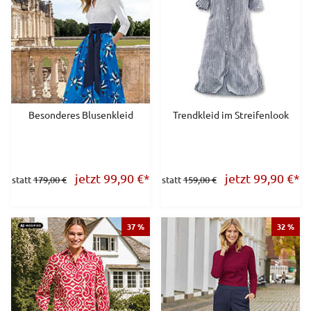
Besonderes Blusenkleid
Trendkleid im Streifenlook
jetzt 99,90
€
*
jetzt 99,90
€
*
statt
179,00 €
statt
159,00 €
37 %
32 %