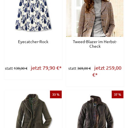
Eyecatcher-Rock
Tweed-Blazer im Herbst-
Check
jetzt 79,90
€
*
jetzt 259,00
statt
139,00 €
statt
369,00 €
€
*
33 %
37 %