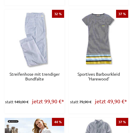
32 %
37 %
Streifenhose mit trendiger
Sportives Barbourkleid
Bundfalte
'Harewood'
jetzt 99,90
€
*
jetzt 49,90
€
*
statt
149,00 €
statt
79,90 €
44 %
37 %