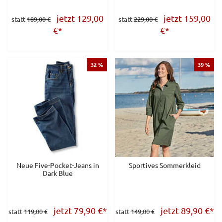
jetzt 129,00
jetzt 159,00
statt
189,00 €
statt
229,00 €
€
*
€
*
32 %
39 %
Neue Five-Pocket-Jeans in
Sportives Sommerkleid
Dark Blue
jetzt 79,90
€
*
jetzt 89,90
€
*
statt
119,00 €
statt
149,00 €