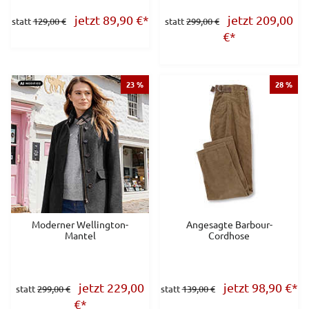
jetzt 89,90
€
*
jetzt 209,00
statt
129,00 €
statt
299,00 €
€
*
23 %
28 %
Moderner Wellington-
Angesagte Barbour-
Mantel
Cordhose
jetzt 229,00
jetzt 98,90
€
*
statt
299,00 €
statt
139,00 €
€
*