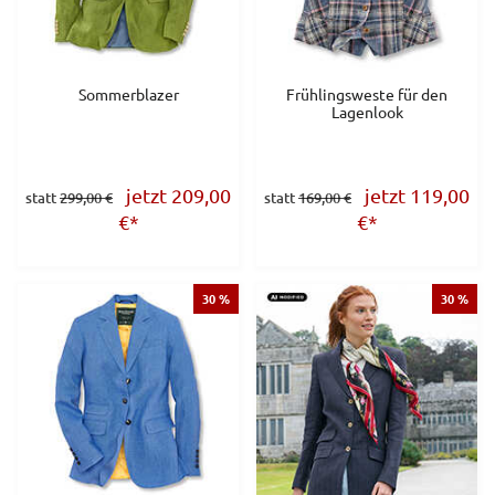
Sommerblazer
Frühlingsweste für den
Lagenlook
jetzt 209,00
jetzt 119,00
statt
299,00 €
statt
169,00 €
€
*
€
*
30 %
30 %