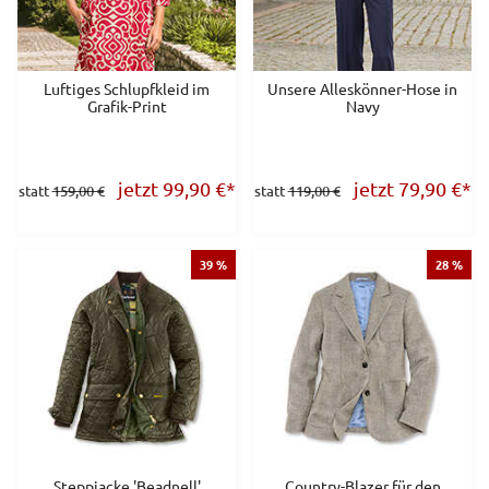
Luftiges Schlupfkleid im
Unsere Alleskönner-Hose in
Grafik-Print
Navy
jetzt 99,90
€
*
jetzt 79,90
€
*
statt
159,00 €
statt
119,00 €
39 %
28 %
Steppjacke 'Beadnell'
Country-Blazer für den