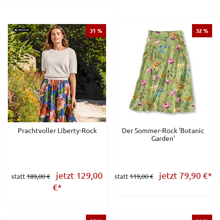
31 %
32 %
Prachtvoller Liberty-Rock
Der Sommer-Rock 'Botanic
Garden'
jetzt 129,00
jetzt 79,90
€
*
statt
189,00 €
statt
119,00 €
€
*