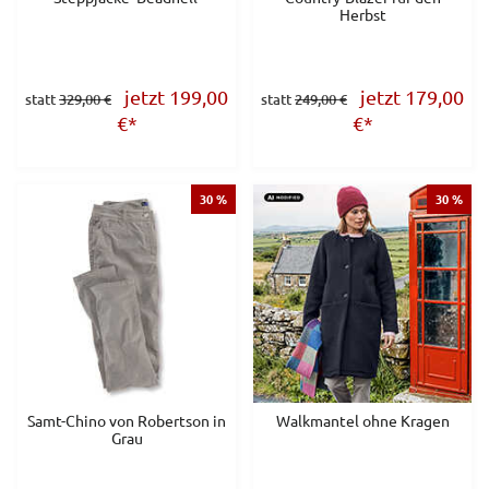
Herbst
jetzt 199,00
jetzt 179,00
statt
329,00 €
statt
249,00 €
€
*
€
*
30 %
30 %
Samt-Chino von Robertson in
Walkmantel ohne Kragen
Grau