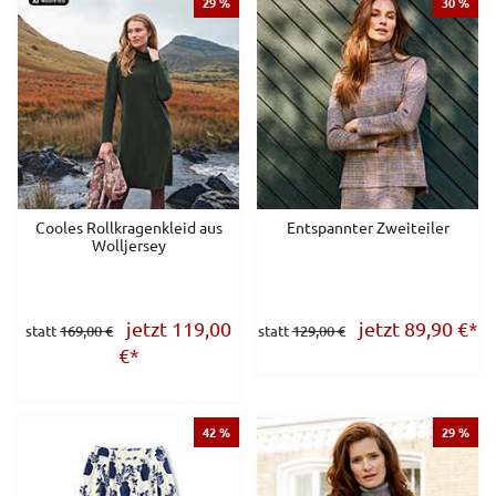
29 %
30 %
Cooles Rollkragenkleid aus
Entspannter Zweiteiler
Wolljersey
jetzt 119,00
jetzt 89,90
€
*
statt
169,00 €
statt
129,00 €
€
*
42 %
29 %