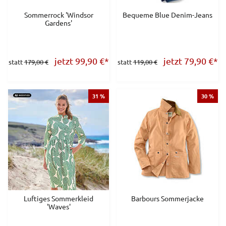
Sommerrock 'Windsor
Bequeme Blue Denim-Jeans
Gardens'
jetzt 99,90
€
*
jetzt 79,90
€
*
statt
179,00 €
statt
119,00 €
31 %
30 %
Luftiges Sommerkleid
Barbours Sommerjacke
'Waves'