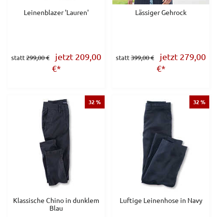
Leinenblazer 'Lauren'
Lässiger Gehrock
jetzt 209,00
jetzt 279,00
statt
299,00 €
statt
399,00 €
€
*
€
*
32 %
32 %
Klassische Chino in dunklem
Luftige Leinenhose in Navy
Blau