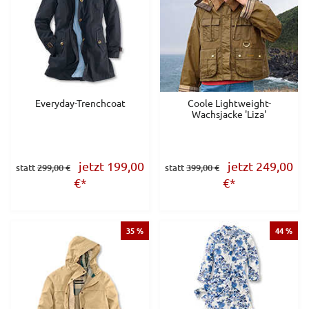
Everyday-Trenchcoat
Coole Lightweight-
Wachsjacke 'Liza'
jetzt 199,00
jetzt 249,00
statt
299,00 €
statt
399,00 €
€
*
€
*
35 %
44 %