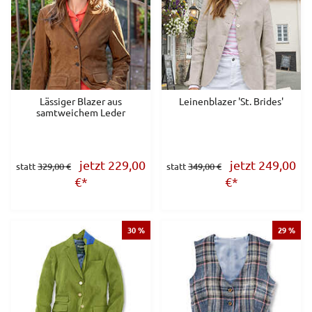
Lässiger Blazer aus
Leinenblazer 'St. Brides'
samtweichem Leder
jetzt 229,00
jetzt 249,00
statt
329,00 €
statt
349,00 €
€
*
€
*
30 %
29 %