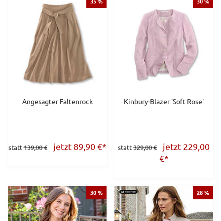
35 %
30 %
Angesagter Faltenrock
Kinbury-Blazer 'Soft Rose'
jetzt 89,90
€
*
jetzt 229,00
statt
139,00 €
statt
329,00 €
€
*
30 %
28 %