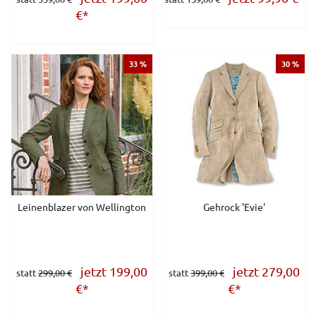
€
*
33 %
30 %
Leinenblazer von Wellington
Gehrock 'Evie'
jetzt 199,00
jetzt 279,00
statt
299,00 €
statt
399,00 €
€
*
€
*