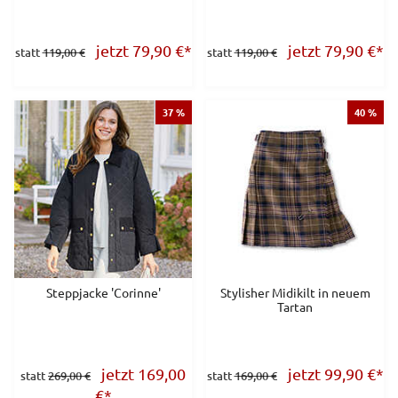
jetzt 79,90
€
*
jetzt 79,90
€
*
statt
119,00 €
statt
119,00 €
37 %
40 %
Steppjacke 'Corinne'
Stylisher Midikilt in neuem
Tartan
jetzt 169,00
jetzt 99,90
€
*
statt
269,00 €
statt
169,00 €
€
*