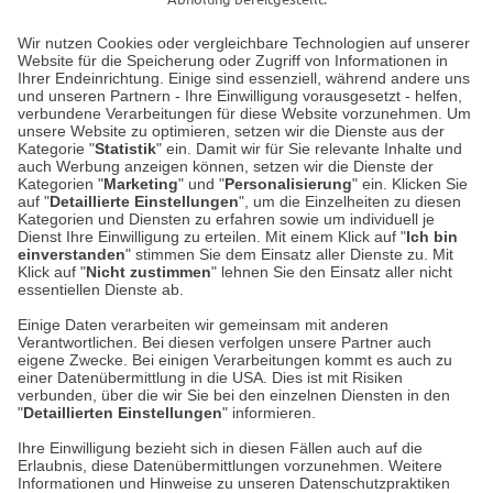
Wir nutzen Cookies oder vergleichbare Technologien auf unserer
Website für die Speicherung oder Zugriff von Informationen in
Unser Geschäft in Meckenheim
Ihrer Endeinrichtung. Einige sind essenziell, während andere uns
und unseren Partnern - Ihre Einwilligung vorausgesetzt - helfen,
verbundene Verarbeitungen für diese Website vorzunehmen. Um
Auf dem Steinbüchel 6
unsere Website zu optimieren, setzen wir die Dienste aus der
53340 Meckenheim
Kategorie "
Statistik
" ein. Damit wir für Sie relevante Inhalte und
auch Werbung anzeigen können, setzen wir die Dienste der
Kategorien "
Marketing
" und "
Personalisierung
" ein. Klicken Sie
Montag bis Samstag 9:00 Uhr bis 18:00 Uhr
auf "
Detaillierte Einstellungen
", um die Einzelheiten zu diesen
Kategorien und Diensten zu erfahren sowie um individuell je
weitere Information
Dienst Ihre Einwilligung zu erteilen. Mit einem Klick auf "
Ich bin
einverstanden
" stimmen Sie dem Einsatz aller Dienste zu. Mit
Klick auf "
Nicht zustimmen
" lehnen Sie den Einsatz aller nicht
essentiellen Dienste ab.
Hier finden Sie uns im Netz
Einige Daten verarbeiten wir gemeinsam mit anderen
Verantwortlichen. Bei diesen verfolgen unsere Partner auch
eigene Zwecke. Bei einigen Verarbeitungen kommt es auch zu
einer Datenübermittlung in die USA. Dies ist mit Risiken
verbunden, über die wir Sie bei den einzelnen Diensten in den
Cookie-Einstellungen in Ihrem Browser
"
Detaillierten Einstellungen
" informieren.
AGB
Rücksendung von Waren
Datenschutz
Impressum
Ihre Einwilligung bezieht sich in diesen Fällen auch auf die
Kontakt
Umwelt und Entsorgung
Erlaubnis, diese Datenübermittlungen vorzunehmen. Weitere
ACHTUNG!
Informationen und Hinweise zu unseren Datenschutzpraktiken
Zur Echtheit von Bewertungen
Hinweisgeber-Schutzgesetz