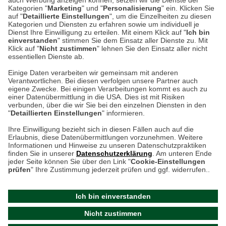
auch Werbung anzeigen können, setzen wir die Dienste der
Kategorien "
Marketing
" und "
Personalisierung
" ein. Klicken Sie
Montag bis Samstag 9:00 Uhr bis 18:00 Uhr
auf "
Detaillierte Einstellungen
", um die Einzelheiten zu diesen
Kategorien und Diensten zu erfahren sowie um individuell je
weitere Information
Dienst Ihre Einwilligung zu erteilen. Mit einem Klick auf "
Ich bin
einverstanden
" stimmen Sie dem Einsatz aller Dienste zu. Mit
Klick auf "
Nicht zustimmen
" lehnen Sie den Einsatz aller nicht
essentiellen Dienste ab.
Hier finden Sie uns im Netz
Einige Daten verarbeiten wir gemeinsam mit anderen
Verantwortlichen. Bei diesen verfolgen unsere Partner auch
eigene Zwecke. Bei einigen Verarbeitungen kommt es auch zu
einer Datenübermittlung in die USA. Dies ist mit Risiken
verbunden, über die wir Sie bei den einzelnen Diensten in den
Cookie-Einstellungen in Ihrem Browser
"
Detaillierten Einstellungen
" informieren.
AGB
Rücksendung von Waren
Datenschutz
Impressum
Ihre Einwilligung bezieht sich in diesen Fällen auch auf die
Kontakt
Umwelt und Entsorgung
Erlaubnis, diese Datenübermittlungen vorzunehmen. Weitere
ACHTUNG!
Informationen und Hinweise zu unseren Datenschutzpraktiken
Zur Echtheit von Bewertungen
Hinweisgeber-Schutzgesetz
finden Sie in unserer
Datenschutzerklärung
. Am unteren Ende
Ihr Browser speichert aktuell keine Cookies!
Barrierefreiheit unserer Website
jeder Seite können Sie über den Link "
Cookie-Einstellungen
Leider können Sie in diesem Fall unseren Online-Shop
prüfen
" Ihre Zustimmung jederzeit prüfen und ggf. widerrufen..
Letzte Aktualisierung des Shops
nur eingeschränkt nutzen.
am 07.08.2026 um 13:17
Ich bin einverstanden
Bitte stellen Sie sicher, dass Ihr Browser unsere funktionalen
©
2024 THE BRITISH SHOP
Nicht zustimmen
Cookies für die Dauer Ihres Besuchs auf unserer Website
Versandhandel GmbH & Co. KG