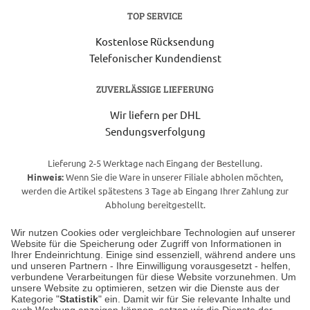
TOP SERVICE
Kostenlose Rücksendung
Telefonischer Kundendienst
ZUVERLÄSSIGE LIEFERUNG
Wir liefern per DHL
Sendungsverfolgung
Lieferung 2-5 Werktage nach Eingang der Bestellung.
Hinweis:
Wenn Sie die Ware in unserer Filiale abholen möchten,
werden die Artikel spätestens 3 Tage ab Eingang Ihrer Zahlung zur
Abholung bereitgestellt.
Wir nutzen Cookies oder vergleichbare Technologien auf unserer
Website für die Speicherung oder Zugriff von Informationen in
Unser Geschäft in Meckenheim
Ihrer Endeinrichtung. Einige sind essenziell, während andere uns
und unseren Partnern - Ihre Einwilligung vorausgesetzt - helfen,
verbundene Verarbeitungen für diese Website vorzunehmen. Um
Auf dem Steinbüchel 6
unsere Website zu optimieren, setzen wir die Dienste aus der
53340 Meckenheim
Kategorie "
Statistik
" ein. Damit wir für Sie relevante Inhalte und