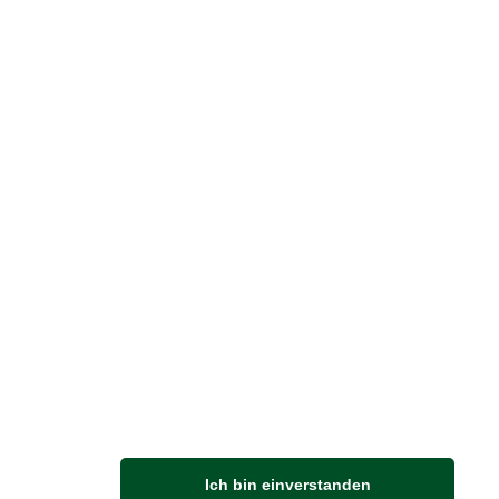
reise inkl. ges. MwSt. / zzgl.
Versandkosten
er finden Sie uns im Netz
Vertrag widerrufen
M
Ich bin einverstanden