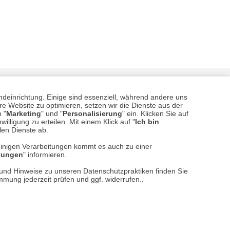
ndeinrichtung. Einige sind essenziell, während andere uns
e Website zu optimieren, setzen wir die Dienste aus der
 "
Marketing
" und "
Personalisierung
" ein. Klicken Sie auf
illigung zu erteilen. Mit einem Klick auf "
Ich bin
llen Dienste ab.
einigen Verarbeitungen kommt es auch zu einer
sere
Versand- und Zahlungsarten
llungen
" informieren.
n und Hinweise zu unseren Datenschutzpraktiken finden Sie
immung jederzeit prüfen und ggf. widerrufen..