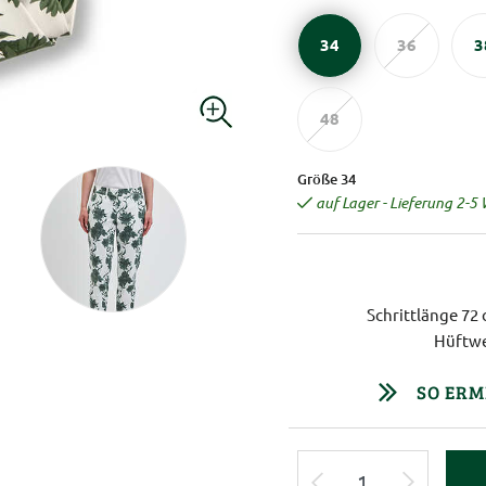
34
36
3
48
Größe 34
auf Lager - Lieferung 2-5
Schrittlänge 72
Hüftwe
SO ERM