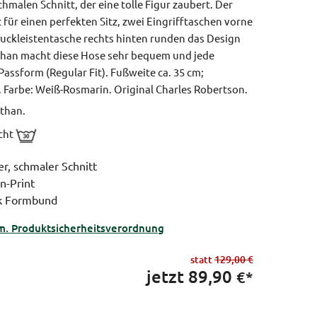
chmalen Schnitt, der eine tolle Figur zaubert. Der
für einen perfekten Sitz, zwei Eingrifftaschen vorne
ckleistentasche rechts hinten runden das Design
sthan macht diese Hose sehr bequem und jede
assform (Regular Fit).
Fußweite ca. 35 cm;
.
Farbe: Weiß-Rosmarin.
Original Charles Robertson.
than.
icht
r, schmaler Schnitt
n-Print
nk Formbund
m. Produktsicherheitsverordnung
statt
129,00 €
jetzt
89,90
€*