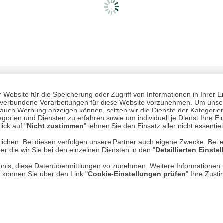
Website für die Speicherung oder Zugriff von Informationen in Ihrer E
n, verbundene Verarbeitungen für diese Website vorzunehmen. Um unser
nd auch Werbung anzeigen können, setzen wir die Dienste der Kategorien
gorien und Diensten zu erfahren sowie um individuell je Dienst Ihre Einw
ick auf "
Nicht zustimmen
" lehnen Sie den Einsatz aller nicht essentie
lichen. Bei diesen verfolgen unsere Partner auch eigene Zwecke. Bei 
Mehr erfahren
Un
er die wir Sie bei den einzelnen Diensten in den "
Detaillierten Einste
rlaubnis, diese Datenübermittlungen vorzunehmen. Weitere Informatione
Über uns
e können Sie über den Link "
Cookie-Einstellungen prüfen
" Ihre Zust
AGB
Datenschutz