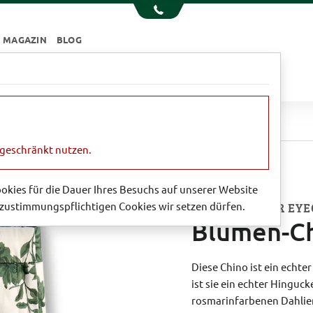
MAGAZIN
BLOG
e
Essen & Trinken
Garten
Sale
Blumen-Chino
ngeschränkt nutzen.
Cookies für die Dauer Ihres Besuchs auf unserer Website
zustimmungspflichtigen Cookies wir setzen dürfen.
EFFEKTVOLLER EYE
Blumen-C
Diese Chino ist ein echte
ist sie ein echter Hingu
rosmarinfarbenen Dahlien