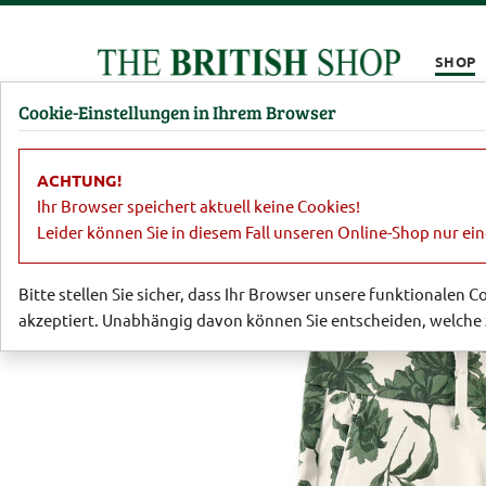
Kompletten Head der Seite überspringen
SHOP
Cookie-Einstellungen in Ihrem Browser
Damen
Herren
Barbour
Parfümerie
Lifestyl
ACHTUNG!
Sale
Damen
Blazer, Hosen, Röcke
Ihr Browser speichert aktuell keine Cookies!
Leider können Sie in diesem Fall unseren Online-Shop nur ei
Bitte stellen Sie sicher, dass Ihr Browser unsere funktionalen 
akzeptiert. Unabhängig davon können Sie entscheiden, welche 