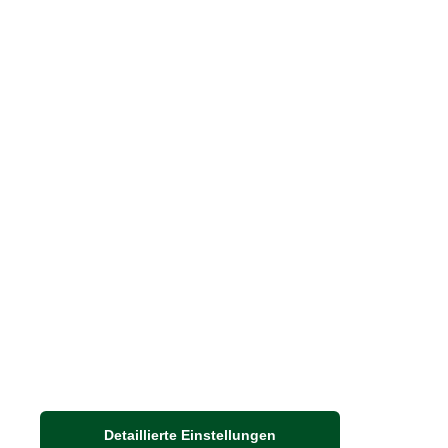
Blog "Die feine englische Art"
Print-Magazin
Blätterkatalog
Barbour Spezialseite
Häufige Fragen
Stellenangebote
Nachhaltigkeit bei THE BRITISH SHOP
Detaillierte Einstellungen