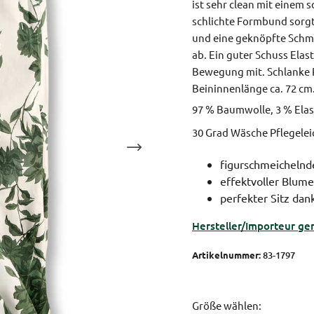
ist sehr clean mit einem s
schlichte Formbund sorgt 
und eine geknöpfte Schmu
ab. Ein guter Schuss Ela
Bewegung mit.
Schlanke P
Beininnenlänge ca. 72 cm
97 % Baumwolle, 3 % Elas
30 Grad Wäsche Pflegele
figurschmeichelnde
effektvoller Blume
perfekter Sitz da
Hersteller/Importeur ge
Artikelnummer:
83-1797
Größe wählen: