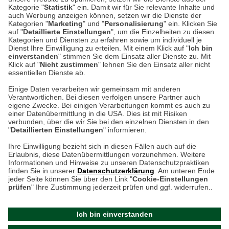
53340 Meckenheim
Kategorie "
Statistik
" ein. Damit wir für Sie relevante Inhalte und
auch Werbung anzeigen können, setzen wir die Dienste der
Kategorien "
Marketing
" und "
Personalisierung
" ein. Klicken Sie
Montag bis Samstag 9:00 Uhr bis 18:00 Uhr
auf "
Detaillierte Einstellungen
", um die Einzelheiten zu diesen
Kategorien und Diensten zu erfahren sowie um individuell je
weitere Information
Dienst Ihre Einwilligung zu erteilen. Mit einem Klick auf "
Ich bin
einverstanden
" stimmen Sie dem Einsatz aller Dienste zu. Mit
Klick auf "
Nicht zustimmen
" lehnen Sie den Einsatz aller nicht
essentiellen Dienste ab.
Hier finden Sie uns im Netz
Einige Daten verarbeiten wir gemeinsam mit anderen
Verantwortlichen. Bei diesen verfolgen unsere Partner auch
eigene Zwecke. Bei einigen Verarbeitungen kommt es auch zu
einer Datenübermittlung in die USA. Dies ist mit Risiken
verbunden, über die wir Sie bei den einzelnen Diensten in den
Cookie-Einstellungen in Ihrem Browser
"
Detaillierten Einstellungen
" informieren.
AGB
Rücksendung von Waren
Datenschutz
Impressum
Ihre Einwilligung bezieht sich in diesen Fällen auch auf die
Kontakt
Umwelt und Entsorgung
Erlaubnis, diese Datenübermittlungen vorzunehmen. Weitere
ACHTUNG!
Informationen und Hinweise zu unseren Datenschutzpraktiken
Zur Echtheit von Bewertungen
Hinweisgeber-Schutzgesetz
finden Sie in unserer
Datenschutzerklärung
. Am unteren Ende
Ihr Browser speichert aktuell keine Cookies!
Barrierefreiheit unserer Website
jeder Seite können Sie über den Link "
Cookie-Einstellungen
Leider können Sie in diesem Fall unseren Online-Shop
prüfen
" Ihre Zustimmung jederzeit prüfen und ggf. widerrufen..
Letzte Aktualisierung des Shops
nur eingeschränkt nutzen.
am 09.08.2026 um 11:17
Ich bin einverstanden
Bitte stellen Sie sicher, dass Ihr Browser unsere funktionalen