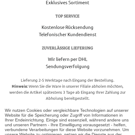
Exklusives Sortiment
TOP SERVICE
Kostenlose Rücksendung
Telefonischer Kundendienst
ZUVERLÄSSIGE LIEFERUNG
Wir liefern per DHL
Sendungsverfolgung
Lieferung 2-5 Werktage nach Eingang der Bestellung.
Hinweis:
Wenn Sie die Ware in unserer Filiale abholen möchten,
werden die Artikel spätestens 3 Tage ab Eingang Ihrer Zahlung zur
Abholung bereitgestellt.
Wir nutzen Cookies oder vergleichbare Technologien auf unserer
Website für die Speicherung oder Zugriff von Informationen in
Unser Geschäft in Meckenheim
Ihrer Endeinrichtung. Einige sind essenziell, während andere uns
und unseren Partnern - Ihre Einwilligung vorausgesetzt - helfen,
verbundene Verarbeitungen für diese Website vorzunehmen. Um
Auf dem Steinbüchel 6
unsere Website zu optimieren, setzen wir die Dienste aus der