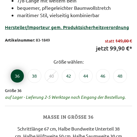
7/8-Länge mit weitem Bein
bequemer, pflegeleichter Baumwollstretch
maritimer Stil, vielseitig kombinierbar
Hersteller/Importeur gem. Produktsicherheitsverordnung
Artikelnummer:
83-1849
statt
149,00 €
jetzt
99,90
€*
Größe wählen:
36
38
40
42
44
46
48
Größe 36
auf Lager - Lieferung 2-5 Werktage nach Eingang der Bestellung.
MASSE IN GRÖSSE 36
Schrittlänge 67 cm, Halbe Bundweite Unterteil 38
cm, Halbe Hüftweite 50 cm, Halbe Saumweite 30 cm