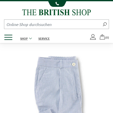
Kompletten Head der Seite überspringen
Produktmenü öffnen
(0)
SHOP
SERVICE