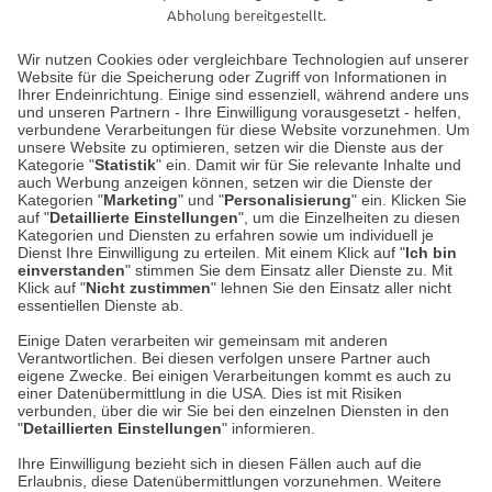
Abholung bereitgestellt.
Wir nutzen Cookies oder vergleichbare Technologien auf unserer
Website für die Speicherung oder Zugriff von Informationen in
Unser Geschäft in Meckenheim
Ihrer Endeinrichtung. Einige sind essenziell, während andere uns
und unseren Partnern - Ihre Einwilligung vorausgesetzt - helfen,
verbundene Verarbeitungen für diese Website vorzunehmen. Um
Auf dem Steinbüchel 6
unsere Website zu optimieren, setzen wir die Dienste aus der
53340 Meckenheim
Kategorie "
Statistik
" ein. Damit wir für Sie relevante Inhalte und
auch Werbung anzeigen können, setzen wir die Dienste der
Kategorien "
Marketing
" und "
Personalisierung
" ein. Klicken Sie
Montag bis Samstag 9:00 Uhr bis 18:00 Uhr
auf "
Detaillierte Einstellungen
", um die Einzelheiten zu diesen
Kategorien und Diensten zu erfahren sowie um individuell je
weitere Information
Dienst Ihre Einwilligung zu erteilen. Mit einem Klick auf "
Ich bin
einverstanden
" stimmen Sie dem Einsatz aller Dienste zu. Mit
Klick auf "
Nicht zustimmen
" lehnen Sie den Einsatz aller nicht
essentiellen Dienste ab.
Hier finden Sie uns im Netz
Einige Daten verarbeiten wir gemeinsam mit anderen
Verantwortlichen. Bei diesen verfolgen unsere Partner auch
eigene Zwecke. Bei einigen Verarbeitungen kommt es auch zu
einer Datenübermittlung in die USA. Dies ist mit Risiken
verbunden, über die wir Sie bei den einzelnen Diensten in den
Cookie-Einstellungen in Ihrem Browser
"
Detaillierten Einstellungen
" informieren.
AGB
Rücksendung von Waren
Datenschutz
Impressum
Ihre Einwilligung bezieht sich in diesen Fällen auch auf die
Kontakt
Umwelt und Entsorgung
Erlaubnis, diese Datenübermittlungen vorzunehmen. Weitere