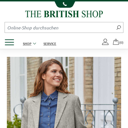
Kompletten Head der Seite überspringen
Produktmenü öffnen
(0)
SHOP
SERVICE