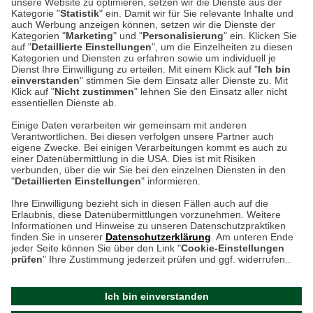
unsere Website zu optimieren, setzen wir die Dienste aus der
53340 Meckenheim
Kategorie "
Statistik
" ein. Damit wir für Sie relevante Inhalte und
auch Werbung anzeigen können, setzen wir die Dienste der
Kategorien "
Marketing
" und "
Personalisierung
" ein. Klicken Sie
Montag bis Samstag 9:00 Uhr bis 18:00 Uhr
auf "
Detaillierte Einstellungen
", um die Einzelheiten zu diesen
Kategorien und Diensten zu erfahren sowie um individuell je
weitere Information
Dienst Ihre Einwilligung zu erteilen. Mit einem Klick auf "
Ich bin
einverstanden
" stimmen Sie dem Einsatz aller Dienste zu. Mit
Klick auf "
Nicht zustimmen
" lehnen Sie den Einsatz aller nicht
essentiellen Dienste ab.
Hier finden Sie uns im Netz
Einige Daten verarbeiten wir gemeinsam mit anderen
Verantwortlichen. Bei diesen verfolgen unsere Partner auch
eigene Zwecke. Bei einigen Verarbeitungen kommt es auch zu
einer Datenübermittlung in die USA. Dies ist mit Risiken
verbunden, über die wir Sie bei den einzelnen Diensten in den
Cookie-Einstellungen in Ihrem Browser
"
Detaillierten Einstellungen
" informieren.
AGB
Rücksendung von Waren
Datenschutz
Impressum
Ihre Einwilligung bezieht sich in diesen Fällen auch auf die
Kontakt
Umwelt und Entsorgung
Erlaubnis, diese Datenübermittlungen vorzunehmen. Weitere
ACHTUNG!
Informationen und Hinweise zu unseren Datenschutzpraktiken
Zur Echtheit von Bewertungen
Hinweisgeber-Schutzgesetz
finden Sie in unserer
Datenschutzerklärung
. Am unteren Ende
Ihr Browser speichert aktuell keine Cookies!
Barrierefreiheit unserer Website
jeder Seite können Sie über den Link "
Cookie-Einstellungen
Leider können Sie in diesem Fall unseren Online-Shop
prüfen
" Ihre Zustimmung jederzeit prüfen und ggf. widerrufen..
Letzte Aktualisierung des Shops
nur eingeschränkt nutzen.
am 06.08.2026 um 22:57
Ich bin einverstanden