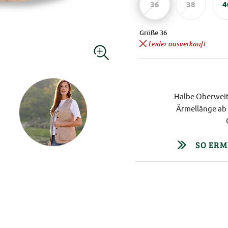
36
38
4
Größe 36
Leider ausverkauft
Halbe Oberweite
Ärmellänge ab 
SO ERM