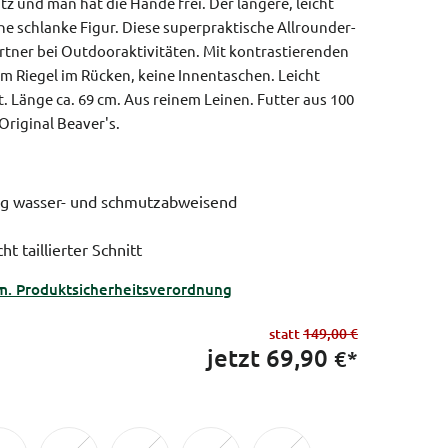
tz und man hat die Hände frei. Der längere, leicht
eine schlanke Figur. Diese superpraktische Allrounder-
artner bei Outdooraktivitäten. Mit kontrastierenden
m Riegel im Rücken, keine Innentaschen. Leicht
it. Länge ca. 69 cm. Aus reinem Leinen. Futter aus 100
Original Beaver's.
ng wasser- und schmutzabweisend
ht taillierter Schnitt
m. Produktsicherheitsverordnung
statt
149,00 €
jetzt
69,90
€*