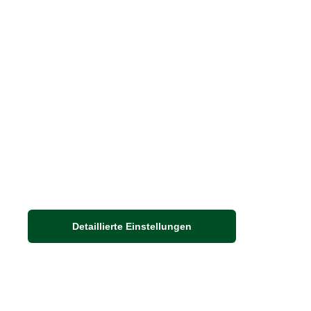
Häufige Fragen
Stellenangebote
Nachhaltigkeit bei THE BRITISH SHOP
Detaillierte Einstellungen
Adresse
Auf dem Steinbüchel 6
53340 Meckenheim