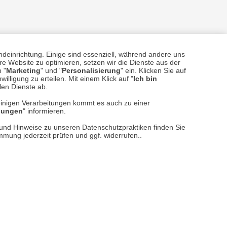
ndeinrichtung. Einige sind essenziell, während andere uns
e Website zu optimieren, setzen wir die Dienste aus der
 "
Marketing
" und "
Personalisierung
" ein. Klicken Sie auf
illigung zu erteilen. Mit einem Klick auf "
Ich bin
sere
Versand- und Zahlungsarten
llen Dienste ab.
einigen Verarbeitungen kommt es auch zu einer
llungen
" informieren.
n und Hinweise zu unseren Datenschutzpraktiken finden Sie
immung jederzeit prüfen und ggf. widerrufen..
reise inkl. ges. MwSt. / zzgl.
Versandkosten
er finden Sie uns im Netz