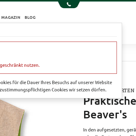
MAGAZIN
BLOG
e
Essen & Trinken
Garten
Sale
Praktische Outdoor-Weste von Beaver's
ngeschränkt nutzen.
Cookies für die Dauer Ihres Besuchs auf unserer Website
zustimmungspflichtigen Cookies wir setzen dürfen.
IDEAL FÜR GARTEN
Praktisch
Beaver's
In den aufgesetzten, ger