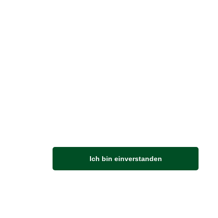
Vertrag widerrufen
M
Ich bin einverstanden
Anfahrt
Von der Autobahn 565 die Abfahrt Merl nehmen.
Richtung Meckenheim abbiegen.