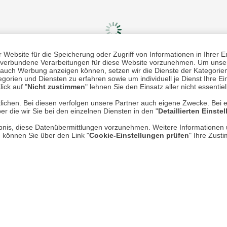
Website für die Speicherung oder Zugriff von Informationen in Ihrer E
n, verbundene Verarbeitungen für diese Website vorzunehmen. Um unser
nd auch Werbung anzeigen können, setzen wir die Dienste der Kategorien
gorien und Diensten zu erfahren sowie um individuell je Dienst Ihre Einw
Mehr erfahren
Un
ick auf "
Nicht zustimmen
" lehnen Sie den Einsatz aller nicht essentie
lichen. Bei diesen verfolgen unsere Partner auch eigene Zwecke. Bei 
Über uns
er die wir Sie bei den einzelnen Diensten in den "
Detaillierten Einste
AGB
rlaubnis, diese Datenübermittlungen vorzunehmen. Weitere Informatione
e können Sie über den Link "
Cookie-Einstellungen prüfen
" Ihre Zust
Datenschutz
Impressum
* P
Kontakt
Hi
Rücksendung von Waren
Umwelt und Entsorgung