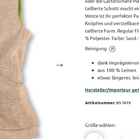
oder die Gartenschere Pla
taillierte Schnitt macht 
Weste ist ihr perfekter P
Knöpfen und verstellbare
taillierte Form. Regular F
% Polyester. Farbe: Sand. 
Reinigung
dank Imprägnieru
aus 100 % Leinen
etwas längerer, leic
Hersteller/Importeur ge
Artikelnummer:
83-1619
Größe wählen: