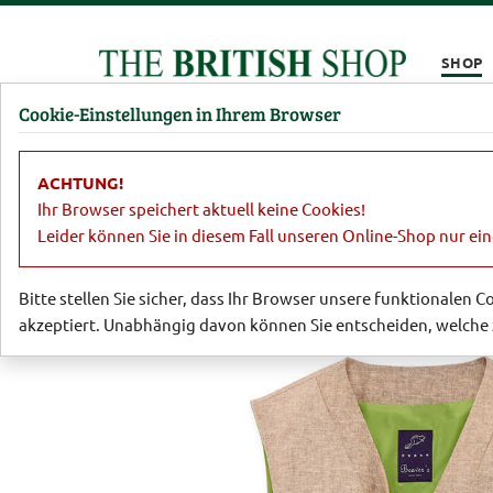
Kompletten Head der Seite überspringen
SHOP
Cookie-Einstellungen in Ihrem Browser
Damen
Herren
Barbour
Parfümerie
Lifestyl
ACHTUNG!
Sale
Damen
Blazer, Hosen, Röcke
Ihr Browser speichert aktuell keine Cookies!
Leider können Sie in diesem Fall unseren Online-Shop nur ei
Bitte stellen Sie sicher, dass Ihr Browser unsere funktionalen 
akzeptiert. Unabhängig davon können Sie entscheiden, welche 