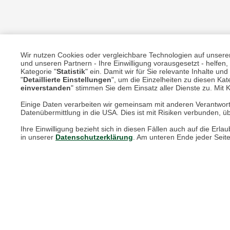
Wir nutzen Cookies oder vergleichbare Technologien auf unserer 
und unseren Partnern - Ihre Einwilligung vorausgesetzt - helfe
Kategorie "
Statistik
" ein. Damit wir für Sie relevante Inhalte u
"
Detaillierte Einstellungen
", um die Einzelheiten zu diesen Kate
Unsere Services für Sie
einverstanden
" stimmen Sie dem Einsatz aller Dienste zu. Mit Kl
Einige Daten verarbeiten wir gemeinsam mit anderen Verantwort
Online Magazin
Datenübermittlung in die USA. Dies ist mit Risiken verbunden, üb
Newsletter-Archiv
Ihre Einwilligung bezieht sich in diesen Fällen auch auf die E
in unserer
Datenschutzerklärung
. Am unteren Ende jeder Seit
Größenberater
Blog "Die feine englische Art"
Print-Magazin
Blätterkatalog
Barbour Spezialseite