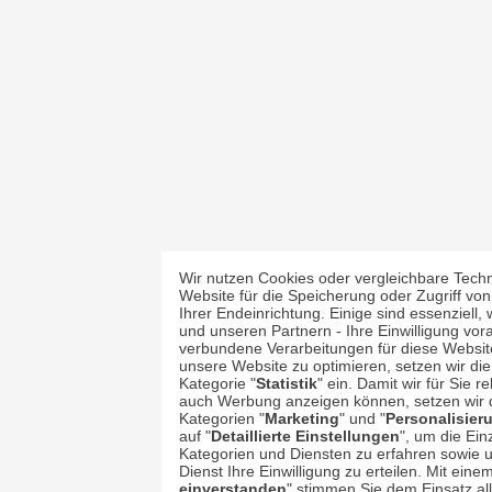
Wir nutzen Cookies oder vergleichbare Techn
Website für die Speicherung oder Zugriff von
Ihrer Endeinrichtung. Einige sind essenziell
und unseren Partnern - Ihre Einwilligung vora
verbundene Verarbeitungen für diese Webs
unsere Website zu optimieren, setzen wir die
Kategorie "
Statistik
" ein. Damit wir für Sie r
auch Werbung anzeigen können, setzen wir d
Kategorien "
Marketing
" und "
Personalisier
auf "
Detaillierte Einstellungen
", um die Ein
Kategorien und Diensten zu erfahren sowie um
Dienst Ihre Einwilligung zu erteilen. Mit einem
einverstanden
" stimmen Sie dem Einsatz all