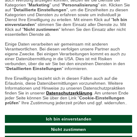
auch Werbung anzeigen können, setzen wir die Dienste der
Kategorien "
Marketing
" und "
Personalisierung
" ein. Klicken Sie
Montag bis Samstag 9:00 Uhr bis 18:00 Uhr
auf "
Detaillierte Einstellungen
", um die Einzelheiten zu diesen
Kategorien und Diensten zu erfahren sowie um individuell je
weitere Information
Dienst Ihre Einwilligung zu erteilen. Mit einem Klick auf "
Ich bin
einverstanden
" stimmen Sie dem Einsatz aller Dienste zu. Mit
Klick auf "
Nicht zustimmen
" lehnen Sie den Einsatz aller nicht
essentiellen Dienste ab.
Hier finden Sie uns im Netz
Einige Daten verarbeiten wir gemeinsam mit anderen
Verantwortlichen. Bei diesen verfolgen unsere Partner auch
eigene Zwecke. Bei einigen Verarbeitungen kommt es auch zu
einer Datenübermittlung in die USA. Dies ist mit Risiken
verbunden, über die wir Sie bei den einzelnen Diensten in den
Cookie-Einstellungen in Ihrem Browser
"
Detaillierten Einstellungen
" informieren.
AGB
Rücksendung von Waren
Datenschutz
Impressum
Ihre Einwilligung bezieht sich in diesen Fällen auch auf die
Kontakt
Umwelt und Entsorgung
Erlaubnis, diese Datenübermittlungen vorzunehmen. Weitere
ACHTUNG!
Informationen und Hinweise zu unseren Datenschutzpraktiken
Zur Echtheit von Bewertungen
Hinweisgeber-Schutzgesetz
finden Sie in unserer
Datenschutzerklärung
. Am unteren Ende
Ihr Browser speichert aktuell keine Cookies!
Barrierefreiheit unserer Website
jeder Seite können Sie über den Link "
Cookie-Einstellungen
Leider können Sie in diesem Fall unseren Online-Shop
prüfen
" Ihre Zustimmung jederzeit prüfen und ggf. widerrufen..
Letzte Aktualisierung des Shops
nur eingeschränkt nutzen.
am 10.08.2026 um 15:17
Ich bin einverstanden
Bitte stellen Sie sicher, dass Ihr Browser unsere funktionalen
©
2024 THE BRITISH SHOP
Nicht zustimmen
Cookies für die Dauer Ihres Besuchs auf unserer Website
Versandhandel GmbH & Co. KG