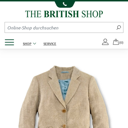
Kompletten Head der Seite überspringen
Produktmenü öffnen
(0)
SHOP
SERVICE