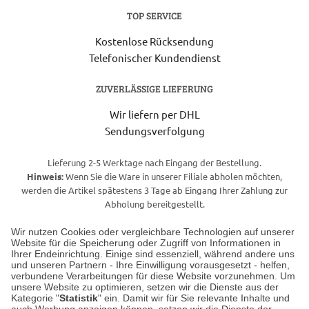
TOP SERVICE
Kostenlose Rücksendung
Telefonischer Kundendienst
ZUVERLÄSSIGE LIEFERUNG
Wir liefern per DHL
Sendungsverfolgung
Lieferung 2-5 Werktage nach Eingang der Bestellung.
Hinweis:
Wenn Sie die Ware in unserer Filiale abholen möchten,
werden die Artikel spätestens 3 Tage ab Eingang Ihrer Zahlung zur
Abholung bereitgestellt.
Wir nutzen Cookies oder vergleichbare Technologien auf unserer
Website für die Speicherung oder Zugriff von Informationen in
Unser Geschäft in Meckenheim
Ihrer Endeinrichtung. Einige sind essenziell, während andere uns
und unseren Partnern - Ihre Einwilligung vorausgesetzt - helfen,
verbundene Verarbeitungen für diese Website vorzunehmen. Um
Auf dem Steinbüchel 6
unsere Website zu optimieren, setzen wir die Dienste aus der
53340 Meckenheim
Kategorie "
Statistik
" ein. Damit wir für Sie relevante Inhalte und