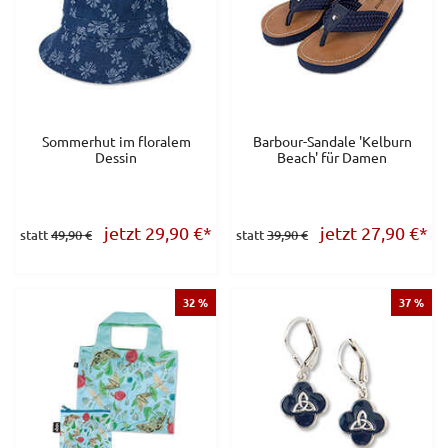
Sommerhut im floralem
Barbour-Sandale 'Kelburn
Dessin
Beach' für Damen
jetzt 29,90
€
*
jetzt 27,90
€
*
statt
49,90 €
statt
39,90 €
32 %
37 %