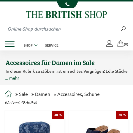
Kompletten Head der Seite überspringen
Produktmenü öffnen
(0)
SHOP
SERVICE
Accessoires für Damen im Sale
In dieser Rubrik zu stöbern, ist ein echtes Vergnügen: Edle Stücke
wie Schmuck, Schuhe, Taschen und Schals sind hier als
... mehr
Restbestände bis zu 40 % reduziert.
Schauen Sie gleich nach, ob für Sie ein Schnäppchen dabei ist!
Sale
Damen
Accessoires, Schuhe
(Umfang: 40 Artikel)
40 %
30 %