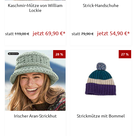
Kaschmir-Mütze von William
Strick-Handschuhe
Lockie
jetzt 69,90
€
*
jetzt 54,90
€
*
statt
119,00 €
statt
79,90 €
28 %
27 %
Irischer Aran-Strickhut
Strickmütze mit Bommel