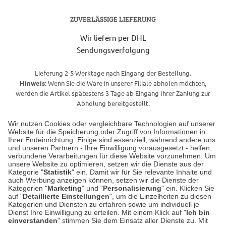
ZUVERLÄSSIGE LIEFERUNG
Wir liefern per DHL
Sendungsverfolgung
Lieferung 2-5 Werktage nach Eingang der Bestellung.
Hinweis:
Wenn Sie die Ware in unserer Filiale abholen möchten,
werden die Artikel spätestens 3 Tage ab Eingang Ihrer Zahlung zur
Abholung bereitgestellt.
Wir nutzen Cookies oder vergleichbare Technologien auf unserer
Website für die Speicherung oder Zugriff von Informationen in
Unser Geschäft in Meckenheim
Ihrer Endeinrichtung. Einige sind essenziell, während andere uns
und unseren Partnern - Ihre Einwilligung vorausgesetzt - helfen,
verbundene Verarbeitungen für diese Website vorzunehmen. Um
Auf dem Steinbüchel 6
unsere Website zu optimieren, setzen wir die Dienste aus der
53340 Meckenheim
Kategorie "
Statistik
" ein. Damit wir für Sie relevante Inhalte und
auch Werbung anzeigen können, setzen wir die Dienste der
Kategorien "
Marketing
" und "
Personalisierung
" ein. Klicken Sie
Montag bis Samstag 9:00 Uhr bis 18:00 Uhr
auf "
Detaillierte Einstellungen
", um die Einzelheiten zu diesen
Kategorien und Diensten zu erfahren sowie um individuell je
weitere Information
Dienst Ihre Einwilligung zu erteilen. Mit einem Klick auf "
Ich bin
einverstanden
" stimmen Sie dem Einsatz aller Dienste zu. Mit