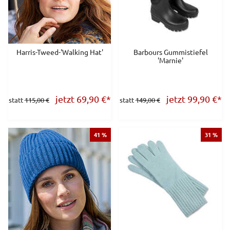
Harris-Tweed-'Walking Hat'
Barbours Gummistiefel
'Marnie'
jetzt 69,90
€
*
jetzt 99,90
€
*
statt
115,00 €
statt
149,00 €
41 %
31 %