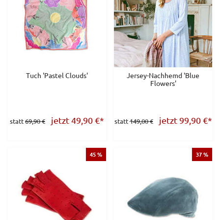
Tuch 'Pastel Clouds'
Jersey-Nachhemd 'Blue
Flowers'
jetzt 49,90
€
*
jetzt 99,90
€
*
statt
69,90 €
statt
149,00 €
45 %
37 %