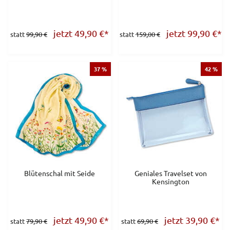
jetzt 49,90
€
*
jetzt 99,90
€
*
statt
99,90 €
statt
159,00 €
37 %
42 %
Blütenschal mit Seide
Geniales Travelset von
Kensington
jetzt 49,90
€
*
jetzt 39,90
€
*
statt
79,90 €
statt
69,90 €