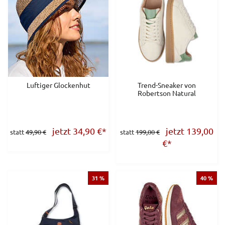
Luftiger Glockenhut
Trend-Sneaker von
Robertson Natural
jetzt 34,90
€
*
jetzt 139,00
statt
49,90 €
statt
199,00 €
€
*
31 %
40 %