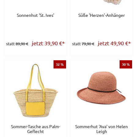
Sonnenhut 'St. Ives'
Süße 'Herzen'-Anhänger
jetzt 39,90
€
*
jetzt 49,90
€
*
statt
89,90 €
statt
79,90 €
32 %
30 %
Sommer-Tasche aus Palm-
Sommerhut 'Ava' von Helen
Geflecht
Leigh