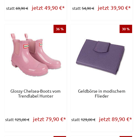
jetzt 49,90
€
*
jetzt 39,90
€
*
statt
69,90 €
statt
54,90 €
36 %
30 %
Glossy Chelsea-Boots vom
Geldbörse in modischem
Trendlabel Hunter
Flieder
jetzt 79,90
€
*
jetzt 89,90
€
*
statt
125,00 €
statt
129,00 €