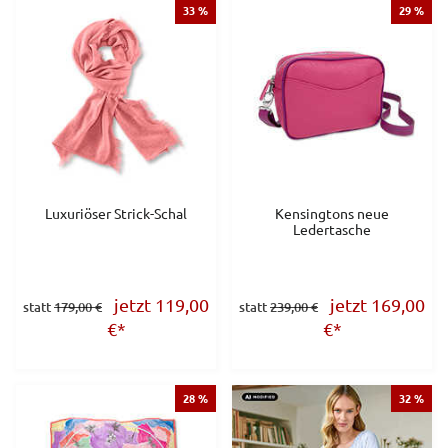
33 %
29 %
Luxuriöser Strick-Schal
Kensingtons neue
Ledertasche
jetzt 119,00
jetzt 169,00
statt
179,00 €
statt
239,00 €
€
*
€
*
28 %
32 %