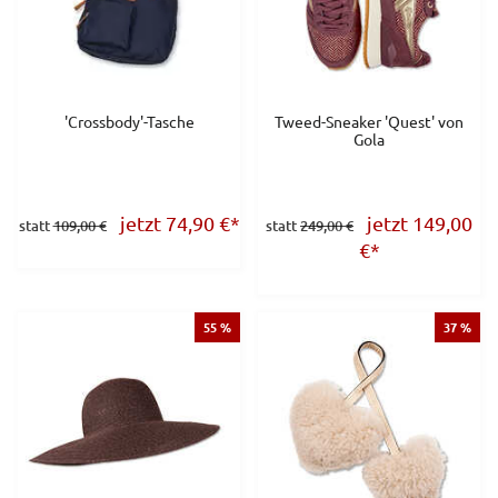
'Crossbody'-Tasche
Tweed-Sneaker 'Quest' von
Gola
jetzt 74,90
€
*
jetzt 149,00
statt
109,00 €
statt
249,00 €
€
*
55 %
37 %