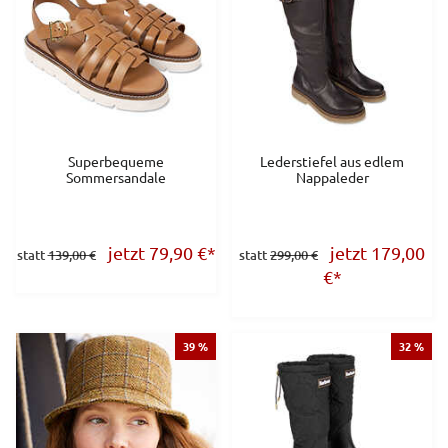
Superbequeme
Lederstiefel aus edlem
Sommersandale
Nappaleder
jetzt 79,90
€
*
jetzt 179,00
statt
139,00 €
statt
299,00 €
€
*
39 %
32 %