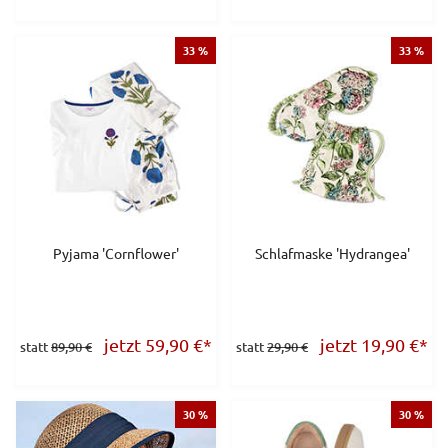
33 %
33 %
Pyjama 'Cornflower'
Schlafmaske 'Hydrangea'
jetzt 59,90
€
*
jetzt 19,90
€
*
statt
89,90 €
statt
29,90 €
30 %
30 %