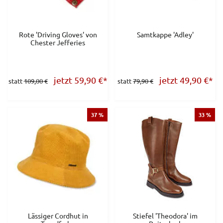
Rote 'Driving Gloves' von
Samtkappe 'Adley'
Chester Jefferies
jetzt 59,90
€
*
jetzt 49,90
€
*
statt
109,00 €
statt
79,90 €
37 %
33 %
Lässiger Cordhut in
Stiefel 'Theodora' im