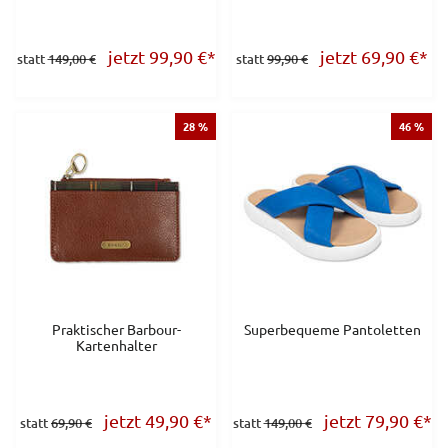
jetzt 99,90
€
*
jetzt 69,90
€
*
statt
149,00 €
statt
99,90 €
28 %
46 %
Praktischer Barbour-
Superbequeme Pantoletten
Kartenhalter
jetzt 49,90
€
*
jetzt 79,90
€
*
statt
69,90 €
statt
149,00 €