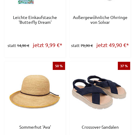
Leichte Einkaufstasche
Außergewöhnliche Ohrringe
'Butterfly Dream'
von Solvar
jetzt 9,99
€
*
jetzt 49,90
€
*
statt
14,90 €
statt
79,90 €
50 %
37 %
Sommerhut 'Ava'
Crossover-Sandalen