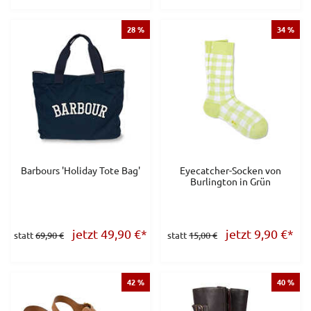
28 %
34 %
Barbours 'Holiday Tote Bag'
Eyecatcher-Socken von
Burlington in Grün
jetzt 49,90
€
*
jetzt 9,90
€
*
statt
69,90 €
statt
15,00 €
42 %
40 %