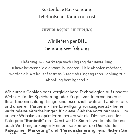
Kostenlose Rücksendung
Telefonischer Kundendienst
ZUVERLÄSSIGE LIEFERUNG
Wir liefern per DHL
Sendungsverfolgung
Lieferung 2-5 Werktage nach Eingang der Bestellung.
Hinweis:
Wenn Sie die Ware in unserer Filiale abholen möchten,
werden die Artikel spätestens 3 Tage ab Eingang Ihrer Zahlung zur
Abholung bereitgestellt.
Wir nutzen Cookies oder vergleichbare Technologien auf unserer
Website für die Speicherung oder Zugriff von Informationen in
Unser Geschäft in Meckenheim
Ihrer Endeinrichtung. Einige sind essenziell, während andere uns
und unseren Partnern - Ihre Einwilligung vorausgesetzt - helfen,
verbundene Verarbeitungen für diese Website vorzunehmen. Um
Auf dem Steinbüchel 6
unsere Website zu optimieren, setzen wir die Dienste aus der
53340 Meckenheim
Kategorie "
Statistik
" ein. Damit wir für Sie relevante Inhalte und
auch Werbung anzeigen können, setzen wir die Dienste der
Kategorien "
Marketing
" und "
Personalisierung
" ein. Klicken Sie
Montag bis Samstag 9:00 Uhr bis 18:00 Uhr