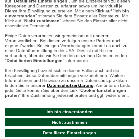
auf "
Detaillierte Einstellungen
", um die Einzelheiten zu diesen
Kategorien und Diensten zu erfahren sowie um individuell je
weitere Information
Dienst Ihre Einwilligung zu erteilen. Mit einem Klick auf "
Ich bin
einverstanden
" stimmen Sie dem Einsatz aller Dienste zu. Mit
Klick auf "
Nicht zustimmen
" lehnen Sie den Einsatz aller nicht
essentiellen Dienste ab.
Hier finden Sie uns im Netz
Einige Daten verarbeiten wir gemeinsam mit anderen
Verantwortlichen. Bei diesen verfolgen unsere Partner auch
eigene Zwecke. Bei einigen Verarbeitungen kommt es auch zu
einer Datenübermittlung in die USA. Dies ist mit Risiken
verbunden, über die wir Sie bei den einzelnen Diensten in den
Cookie-Einstellungen in Ihrem Browser
"
Detaillierten Einstellungen
" informieren.
AGB
Rücksendung von Waren
Datenschutz
Impressum
Ihre Einwilligung bezieht sich in diesen Fällen auch auf die
Kontakt
Umwelt und Entsorgung
Erlaubnis, diese Datenübermittlungen vorzunehmen. Weitere
ACHTUNG!
Informationen und Hinweise zu unseren Datenschutzpraktiken
Zur Echtheit von Bewertungen
Hinweisgeber-Schutzgesetz
finden Sie in unserer
Datenschutzerklärung
. Am unteren Ende
Ihr Browser speichert aktuell keine Cookies!
Barrierefreiheit unserer Website
jeder Seite können Sie über den Link "
Cookie-Einstellungen
Leider können Sie in diesem Fall unseren Online-Shop
prüfen
" Ihre Zustimmung jederzeit prüfen und ggf. widerrufen..
Letzte Aktualisierung des Shops
nur eingeschränkt nutzen.
am 06.08.2026 um 16:47
Ich bin einverstanden
Bitte stellen Sie sicher, dass Ihr Browser unsere funktionalen
©
2024 THE BRITISH SHOP
Nicht zustimmen
Cookies für die Dauer Ihres Besuchs auf unserer Website
Versandhandel GmbH & Co. KG
Detaillierte Einstellungen
akzeptiert. Unabhängig davon können Sie entscheiden,