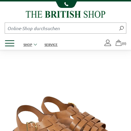
Kompletten Head der Seite überspringen
Produktmenü öffnen
(0)
SHOP
SERVICE