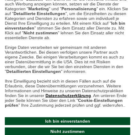
auch Werbung anzeigen können, setzen wir die Dienste der
Kategorien "
Marketing
" und "
Personalisierung
" ein. Klicken Sie
Montag bis Samstag 9:00 Uhr bis 18:00 Uhr
auf "
Detaillierte Einstellungen
", um die Einzelheiten zu diesen
Kategorien und Diensten zu erfahren sowie um individuell je
weitere Information
Dienst Ihre Einwilligung zu erteilen. Mit einem Klick auf "
Ich bin
einverstanden
" stimmen Sie dem Einsatz aller Dienste zu. Mit
Klick auf "
Nicht zustimmen
" lehnen Sie den Einsatz aller nicht
essentiellen Dienste ab.
Hier finden Sie uns im Netz
Einige Daten verarbeiten wir gemeinsam mit anderen
Verantwortlichen. Bei diesen verfolgen unsere Partner auch
eigene Zwecke. Bei einigen Verarbeitungen kommt es auch zu
einer Datenübermittlung in die USA. Dies ist mit Risiken
verbunden, über die wir Sie bei den einzelnen Diensten in den
Cookie-Einstellungen in Ihrem Browser
"
Detaillierten Einstellungen
" informieren.
AGB
Rücksendung von Waren
Datenschutz
Impressum
Ihre Einwilligung bezieht sich in diesen Fällen auch auf die
Kontakt
Umwelt und Entsorgung
Erlaubnis, diese Datenübermittlungen vorzunehmen. Weitere
ACHTUNG!
Informationen und Hinweise zu unseren Datenschutzpraktiken
Zur Echtheit von Bewertungen
Hinweisgeber-Schutzgesetz
finden Sie in unserer
Datenschutzerklärung
. Am unteren Ende
Ihr Browser speichert aktuell keine Cookies!
Barrierefreiheit unserer Website
jeder Seite können Sie über den Link "
Cookie-Einstellungen
Leider können Sie in diesem Fall unseren Online-Shop
prüfen
" Ihre Zustimmung jederzeit prüfen und ggf. widerrufen..
Letzte Aktualisierung des Shops
nur eingeschränkt nutzen.
am 08.08.2026 um 13:48
Ich bin einverstanden
Bitte stellen Sie sicher, dass Ihr Browser unsere funktionalen
©
2024 THE BRITISH SHOP
Nicht zustimmen