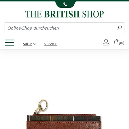
Kompletten Head der Seite überspringen
Produktmenü öffnen
(0)
SHOP
SERVICE