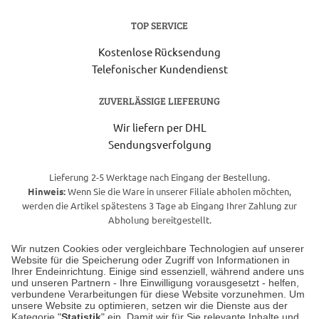
TOP SERVICE
Kostenlose Rücksendung
Telefonischer Kundendienst
ZUVERLÄSSIGE LIEFERUNG
Wir liefern per DHL
Sendungsverfolgung
Lieferung 2-5 Werktage nach Eingang der Bestellung.
Hinweis:
Wenn Sie die Ware in unserer Filiale abholen möchten,
werden die Artikel spätestens 3 Tage ab Eingang Ihrer Zahlung zur
Abholung bereitgestellt.
Wir nutzen Cookies oder vergleichbare Technologien auf unserer
Website für die Speicherung oder Zugriff von Informationen in
Unser Geschäft in Meckenheim
Ihrer Endeinrichtung. Einige sind essenziell, während andere uns
und unseren Partnern - Ihre Einwilligung vorausgesetzt - helfen,
verbundene Verarbeitungen für diese Website vorzunehmen. Um
Auf dem Steinbüchel 6
unsere Website zu optimieren, setzen wir die Dienste aus der
53340 Meckenheim
Kategorie "
Statistik
" ein. Damit wir für Sie relevante Inhalte und