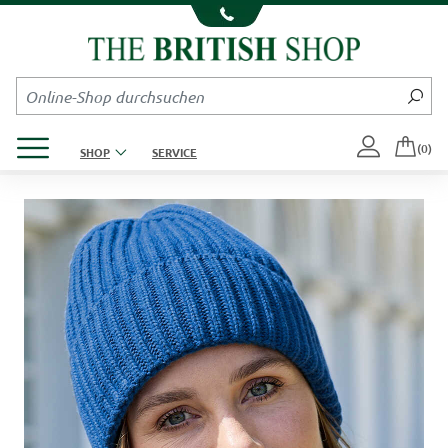
Kompletten Head der Seite überspringen
Produktmenü öffnen
(0)
SHOP
SERVICE