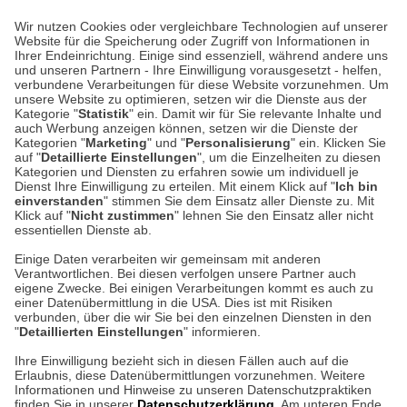
Wir nutzen Cookies oder vergleichbare Technologien auf unserer
Website für die Speicherung oder Zugriff von Informationen in
Unser Geschäft in Meckenheim
Ihrer Endeinrichtung. Einige sind essenziell, während andere uns
und unseren Partnern - Ihre Einwilligung vorausgesetzt - helfen,
verbundene Verarbeitungen für diese Website vorzunehmen. Um
Auf dem Steinbüchel 6
unsere Website zu optimieren, setzen wir die Dienste aus der
53340 Meckenheim
Kategorie "
Statistik
" ein. Damit wir für Sie relevante Inhalte und
auch Werbung anzeigen können, setzen wir die Dienste der
Kategorien "
Marketing
" und "
Personalisierung
" ein. Klicken Sie
Montag bis Samstag 9:00 Uhr bis 18:00 Uhr
auf "
Detaillierte Einstellungen
", um die Einzelheiten zu diesen
Kategorien und Diensten zu erfahren sowie um individuell je
weitere Information
Dienst Ihre Einwilligung zu erteilen. Mit einem Klick auf "
Ich bin
einverstanden
" stimmen Sie dem Einsatz aller Dienste zu. Mit
Klick auf "
Nicht zustimmen
" lehnen Sie den Einsatz aller nicht
essentiellen Dienste ab.
Hier finden Sie uns im Netz
Einige Daten verarbeiten wir gemeinsam mit anderen
Verantwortlichen. Bei diesen verfolgen unsere Partner auch
eigene Zwecke. Bei einigen Verarbeitungen kommt es auch zu
einer Datenübermittlung in die USA. Dies ist mit Risiken
verbunden, über die wir Sie bei den einzelnen Diensten in den
Cookie-Einstellungen in Ihrem Browser
"
Detaillierten Einstellungen
" informieren.
AGB
Rücksendung von Waren
Datenschutz
Impressum
Ihre Einwilligung bezieht sich in diesen Fällen auch auf die
Kontakt
Umwelt und Entsorgung
Erlaubnis, diese Datenübermittlungen vorzunehmen. Weitere
ACHTUNG!
Informationen und Hinweise zu unseren Datenschutzpraktiken
Zur Echtheit von Bewertungen
Hinweisgeber-Schutzgesetz
finden Sie in unserer
Datenschutzerklärung
. Am unteren Ende