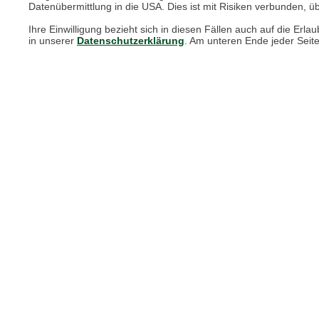
Datenübermittlung in die USA. Dies ist mit Risiken verbunden, üb
Print-Magazin
Ihre Einwilligung bezieht sich in diesen Fällen auch auf die E
Blätterkatalog
in unserer
Datenschutzerklärung
. Am unteren Ende jeder Seit
Barbour Spezialseite
Häufige Fragen
Stellenangebote
Nachhaltigkeit bei THE BRITISH SHOP