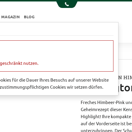
MAGAZIN
BLOG
e
Essen & Trinken
Garten
Sale
Kensingtons neue Ledertasche
ngeschränkt nutzen.
UMWERFEND IN HI
Cookies für die Dauer Ihres Besuchs auf unserer Website
Kensingto
zustimmungspflichtigen Cookies wir setzen dürfen.
Freches Himbeer-Pink und
Geheimrezept dieser Kens
Highlight! Ihre kompakte 
auf der Vorderseite ist b
unterzubringen. Der Schul