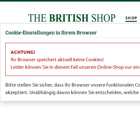
Kompletten Head der Seite überspringen
SHOP
Cookie-Einstellungen in Ihrem Browser
Damen
Herren
Barbour
Parfümerie
Lifestyl
ACHTUNG!
Sale
Damen
Accessoires, Schuhe
Ihr Browser speichert aktuell keine Cookies!
Leider können Sie in diesem Fall unseren Online-Shop nur ei
Bitte stellen Sie sicher, dass Ihr Browser unsere funktionalen 
akzeptiert. Unabhängig davon können Sie entscheiden, welche 