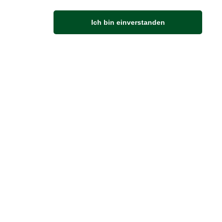
Anfahrt
Ich bin einverstanden
Von der Autobahn 565 die Abfahrt Merl nehmen.
Richtung Meckenheim abbiegen.
An der nächsten Kreuzung rechts abbiegen.
ZUVERLÄSSIGE LIEFERUNG
Wir liefern per DHL
Sendungsverfolgung
er Zahlung zur Abholung bereitgestellt.