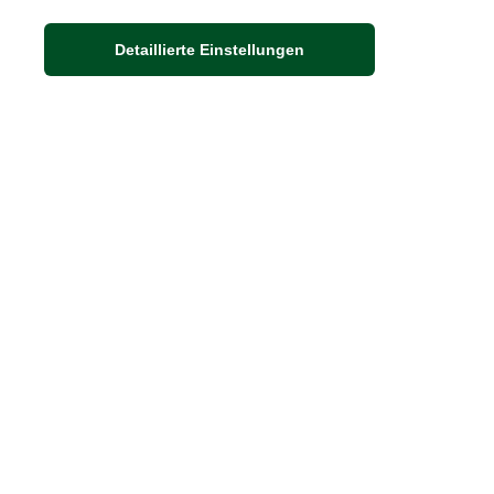
Adresse
Detaillierte Einstellungen
Auf dem Steinbüchel 6
53340 Meckenheim
DIE FEINE ENGLISCHE ART
30 Jahre britische Lebensart
Exklusives Sortiment
Hinweis:
Wenn Sie die Ware in unserer 