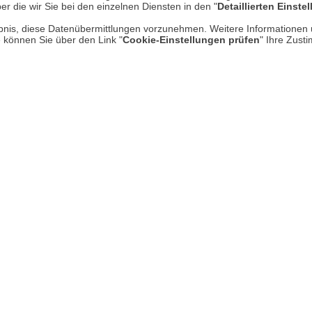
er die wir Sie bei den einzelnen Diensten in den "
Detaillierten Einste
Kontakt
Hi
rlaubnis, diese Datenübermittlungen vorzunehmen. Weitere Informatione
Rücksendung von Waren
e können Sie über den Link "
Cookie-Einstellungen prüfen
" Ihre Zust
Umwelt und Entsorgung
Zur Echtheit von Bewertungen
Hinweisgeber-Schutzgesetz
Barrierefreiheit unserer Website
Gesetzliche Gewährleistung
UNSER LADEN IN MECKENHEI