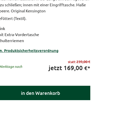
 zu schließen; innen mit einer Eingrifftasche.
Maße
beere.
Original Kensington
üttert (Textil).
ink
t Extra-Vordertasche
chulterriemen
m. Produktsicherheitsverordnung
statt
239,00 €
jetzt
169,00
5 Werktage nach
€*
in den Warenkorb