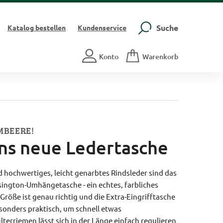
Suche
Katalog
bestellen
Kundenservice
Konto
Warenkorb
MBEERE!
ns neue Ledertasche
 hochwertiges, leicht genarbtes Rindsleder sind das
ington-Umhängetasche - ein echtes, farbliches
Größe ist genau richtig und die Extra-Eingrifftasche
esonders praktisch, um schnell etwas
terriemen lässt sich in der Länge einfach regulieren