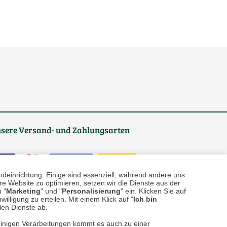
sere
Versand- und Zahlungsarten
ndeinrichtung. Einige sind essenziell, während andere uns
e Website zu optimieren, setzen wir die Dienste aus der
 "
Marketing
" und "
Personalisierung
" ein. Klicken Sie auf
illigung zu erteilen. Mit einem Klick auf "
Ich bin
llen Dienste ab.
einigen Verarbeitungen kommt es auch zu einer
reise inkl. ges. MwSt. / zzgl.
Versandkosten