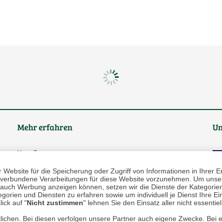
Mehr erfahren
Un
Über uns
Website für die Speicherung oder Zugriff von Informationen in Ihrer E
AGB
n, verbundene Verarbeitungen für diese Website vorzunehmen. Um unser
nd auch Werbung anzeigen können, setzen wir die Dienste der Kategorien
Datenschutz
gorien und Diensten zu erfahren sowie um individuell je Dienst Ihre Einw
ick auf "
Nicht zustimmen
" lehnen Sie den Einsatz aller nicht essentie
Impressum
lichen. Bei diesen verfolgen unsere Partner auch eigene Zwecke. Bei 
* P