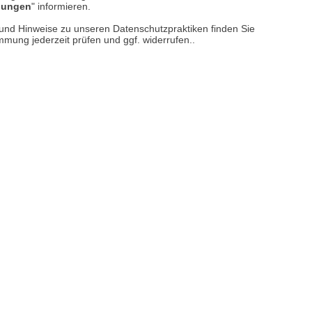
llungen
" informieren.
er finden Sie uns im Netz
n und Hinweise zu unseren Datenschutzpraktiken finden Sie
immung jederzeit prüfen und ggf. widerrufen..
Vertrag widerrufen
M