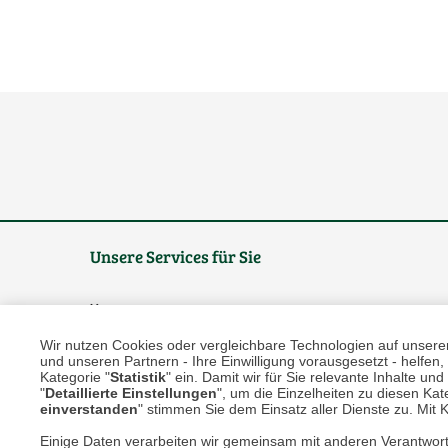
Unsere Services für Sie
Online Magazin
Wir nutzen Cookies oder vergleichbare Technologien auf unserer 
Newsletter-Archiv
und unseren Partnern - Ihre Einwilligung vorausgesetzt - helfe
Kategorie "
Statistik
" ein. Damit wir für Sie relevante Inhalte u
Größenberater
"
Detaillierte Einstellungen
", um die Einzelheiten zu diesen Kate
einverstanden
" stimmen Sie dem Einsatz aller Dienste zu. Mit Kl
Blog "Die feine englische Art"
Einige Daten verarbeiten wir gemeinsam mit anderen Verantwort