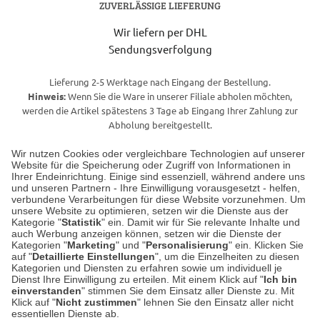
ZUVERLÄSSIGE LIEFERUNG
Wir liefern per DHL
Sendungsverfolgung
Lieferung 2-5 Werktage nach Eingang der Bestellung.
Hinweis:
Wenn Sie die Ware in unserer Filiale abholen möchten,
werden die Artikel spätestens 3 Tage ab Eingang Ihrer Zahlung zur
Abholung bereitgestellt.
Wir nutzen Cookies oder vergleichbare Technologien auf unserer
Website für die Speicherung oder Zugriff von Informationen in
Unser Geschäft in Meckenheim
Ihrer Endeinrichtung. Einige sind essenziell, während andere uns
und unseren Partnern - Ihre Einwilligung vorausgesetzt - helfen,
verbundene Verarbeitungen für diese Website vorzunehmen. Um
Auf dem Steinbüchel 6
unsere Website zu optimieren, setzen wir die Dienste aus der
53340 Meckenheim
Kategorie "
Statistik
" ein. Damit wir für Sie relevante Inhalte und
auch Werbung anzeigen können, setzen wir die Dienste der
Kategorien "
Marketing
" und "
Personalisierung
" ein. Klicken Sie
Montag bis Samstag 9:00 Uhr bis 18:00 Uhr
auf "
Detaillierte Einstellungen
", um die Einzelheiten zu diesen
Kategorien und Diensten zu erfahren sowie um individuell je
weitere Information
Dienst Ihre Einwilligung zu erteilen. Mit einem Klick auf "
Ich bin
einverstanden
" stimmen Sie dem Einsatz aller Dienste zu. Mit
Klick auf "
Nicht zustimmen
" lehnen Sie den Einsatz aller nicht
essentiellen Dienste ab.
Hier finden Sie uns im Netz