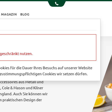
MAGAZIN
BLOG
e
Essen & Trinken
Garten
Sale
ngeschränkt nutzen.
England
Cookies für die Dauer Ihres Besuchs auf unserer Website
zustimmungspflichtigen Cookies wir setzen dürfen.
ie Landhausküche finden Sie bei
cessoires aus Metall und
, Cole & Mason und Kilner
ngland. Auch Sie können wir
 praktischen Design der