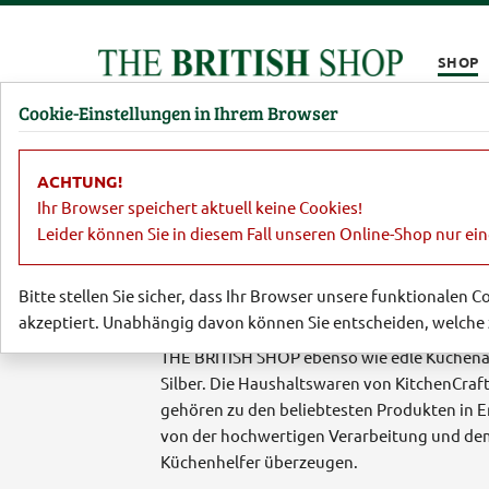
Kompletten Head der Seite überspringen
SHOP
Cookie-Einstellungen in Ihrem Browser
Damen
Herren
Barbour
Parfümerie
Lifestyl
ACHTUNG!
Ihr Browser speichert aktuell keine Cookies!
Leider können Sie in diesem Fall unseren Online-Shop nur ei
Küchenhelfer aus 
Bitte stellen Sie sicher, dass Ihr Browser unsere funktionalen 
akzeptiert. Unabhängig davon können Sie entscheiden, welche 
Küchenhelfer im nostalgischen Design für d
THE BRITISH SHOP ebenso wie edle Küchenac
Silber. Die Haushaltswaren von KitchenCraft
gehören zu den beliebtesten Produkten in E
von der hochwertigen Verarbeitung und dem
Küchenhelfer überzeugen.