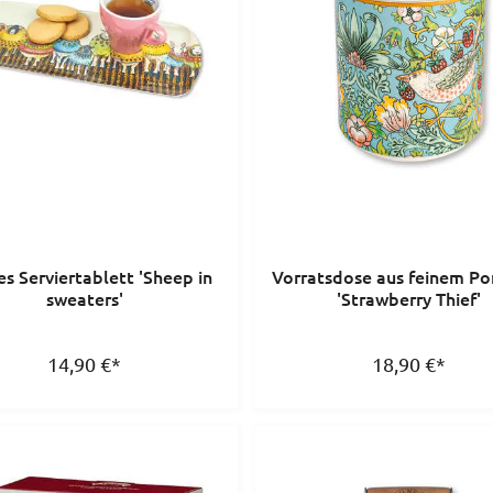
es Serviertablett 'Sheep in
Vorratsdose aus feinem Po
sweaters'
'Strawberry Thief'
14,90
€
*
18,90
€
*