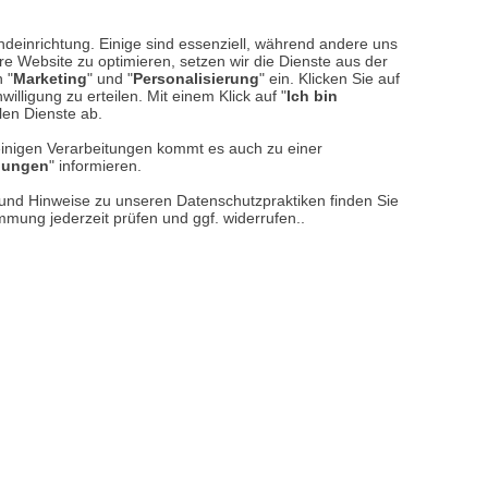
ndeinrichtung. Einige sind essenziell, während andere uns
e Website zu optimieren, setzen wir die Dienste aus der
 "
Marketing
" und "
Personalisierung
" ein. Klicken Sie auf
illigung zu erteilen. Mit einem Klick auf "
Ich bin
llen Dienste ab.
einigen Verarbeitungen kommt es auch zu einer
llungen
" informieren.
n und Hinweise zu unseren Datenschutzpraktiken finden Sie
immung jederzeit prüfen und ggf. widerrufen..
- und
Kartoffelbehälter 'Potatoes'