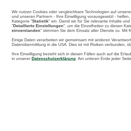
Wir nutzen Cookies oder vergleichbare Technologien auf unserer 
und unseren Partnern - Ihre Einwilligung vorausgesetzt - helfe
Kategorie "
Statistik
" ein. Damit wir für Sie relevante Inhalte u
"
Detaillierte Einstellungen
", um die Einzelheiten zu diesen Kate
einverstanden
" stimmen Sie dem Einsatz aller Dienste zu. Mit Kl
Einige Daten verarbeiten wir gemeinsam mit anderen Verantwort
Datenübermittlung in die USA. Dies ist mit Risiken verbunden, üb
Ihre Einwilligung bezieht sich in diesen Fällen auch auf die E
in unserer
Datenschutzerklärung
. Am unteren Ende jeder Seit
Robuster Emaille-Becher 'Fish'
Ofen-