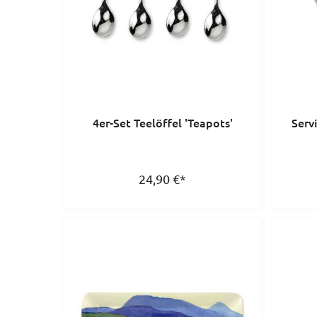
4er-Set Teelöffel 'Teapots'
Serv
24,90
€
*