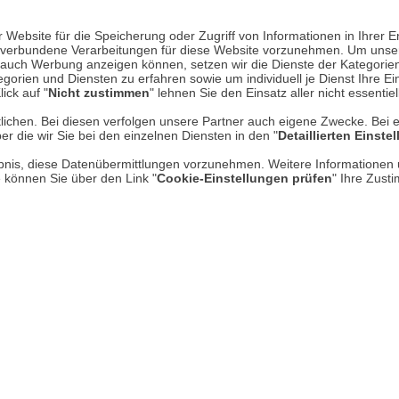
Website für die Speicherung oder Zugriff von Informationen in Ihrer E
n, verbundene Verarbeitungen für diese Website vorzunehmen. Um unser
nd auch Werbung anzeigen können, setzen wir die Dienste der Kategorien
gorien und Diensten zu erfahren sowie um individuell je Dienst Ihre Einw
ick auf "
Nicht zustimmen
" lehnen Sie den Einsatz aller nicht essentie
lichen. Bei diesen verfolgen unsere Partner auch eigene Zwecke. Bei 
er die wir Sie bei den einzelnen Diensten in den "
Detaillierten Einste
rlaubnis, diese Datenübermittlungen vorzunehmen. Weitere Informatione
e können Sie über den Link "
Cookie-Einstellungen prüfen
" Ihre Zust
Bräter (Roasting Pan) von
Cat Peeler - der Gemüse
Kitchencraft
Kartoffelschäler