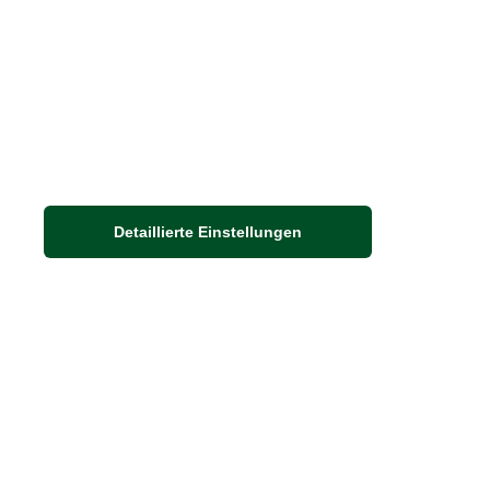
Detaillierte Einstellungen
Adresse
Auf dem Steinbüchel 6
53340 Meckenheim
DIE FEINE ENGLISCHE ART