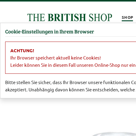
Kompletten Head der Seite überspringen
SHOP
Cookie-Einstellungen in Ihrem Browser
Damen
Herren
Barbour
Parfümerie
Lifestyl
ACHTUNG!
Lifestyle
Küchenaccessoires
Anti 
Ihr Browser speichert aktuell keine Cookies!
Leider können Sie in diesem Fall unseren Online-Shop nur ei
Bitte stellen Sie sicher, dass Ihr Browser unsere funktionalen 
akzeptiert. Unabhängig davon können Sie entscheiden, welche 