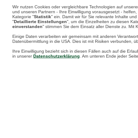
Unsere Services für Sie
Wir nutzen Cookies oder vergleichbare Technologien auf unserer 
und unseren Partnern - Ihre Einwilligung vorausgesetzt - helfe
Kategorie "
Statistik
" ein. Damit wir für Sie relevante Inhalte u
Online Magazin
"
Detaillierte Einstellungen
", um die Einzelheiten zu diesen Kate
einverstanden
" stimmen Sie dem Einsatz aller Dienste zu. Mit Kl
Newsletter-Archiv
Einige Daten verarbeiten wir gemeinsam mit anderen Verantwort
Datenübermittlung in die USA. Dies ist mit Risiken verbunden, üb
Größenberater
Ihre Einwilligung bezieht sich in diesen Fällen auch auf die E
Blog "Die feine englische Art"
in unserer
Datenschutzerklärung
. Am unteren Ende jeder Seit
Print-Magazin
Blätterkatalog
Barbour Spezialseite
Häufige Fragen
Stellenangebote
Nachhaltigkeit bei THE BRITISH SHOP