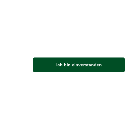
M
Ich bin einverstanden
Anfahrt
Von der Autobahn 565 die Abfahrt Merl nehmen.
Richtung Meckenheim abbiegen.
An der nächsten Kreuzung rechts abbiegen.
ZUVERLÄSSIGE LIEFERUNG