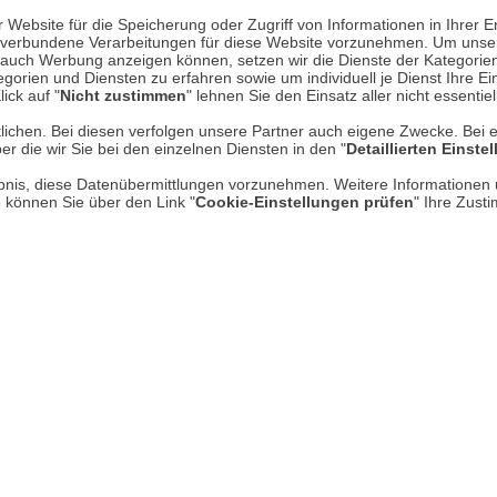
Mehr erfahren
Un
Website für die Speicherung oder Zugriff von Informationen in Ihrer E
n, verbundene Verarbeitungen für diese Website vorzunehmen. Um unser
nd auch Werbung anzeigen können, setzen wir die Dienste der Kategorien
Über uns
gorien und Diensten zu erfahren sowie um individuell je Dienst Ihre Einw
ick auf "
Nicht zustimmen
" lehnen Sie den Einsatz aller nicht essentie
AGB
lichen. Bei diesen verfolgen unsere Partner auch eigene Zwecke. Bei 
er die wir Sie bei den einzelnen Diensten in den "
Detaillierten Einste
Datenschutz
rlaubnis, diese Datenübermittlungen vorzunehmen. Weitere Informatione
Impressum
e können Sie über den Link "
Cookie-Einstellungen prüfen
" Ihre Zust
* P
Kontakt
Hi
Rücksendung von Waren
Umwelt und Entsorgung
Zur Echtheit von Bewertungen
Hinweisgeber-Schutzgesetz
Barrierefreiheit unserer Website
Gesetzliche Gewährleistung