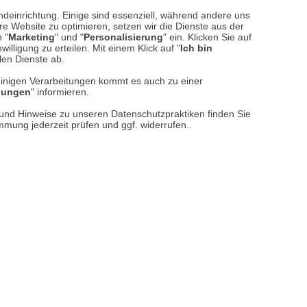
sere
Versand- und Zahlungsarten
ndeinrichtung. Einige sind essenziell, während andere uns
e Website zu optimieren, setzen wir die Dienste aus der
 "
Marketing
" und "
Personalisierung
" ein. Klicken Sie auf
illigung zu erteilen. Mit einem Klick auf "
Ich bin
llen Dienste ab.
einigen Verarbeitungen kommt es auch zu einer
llungen
" informieren.
n und Hinweise zu unseren Datenschutzpraktiken finden Sie
immung jederzeit prüfen und ggf. widerrufen..
reise inkl. ges. MwSt. / zzgl.
Versandkosten
er finden Sie uns im Netz
Vertrag widerrufen