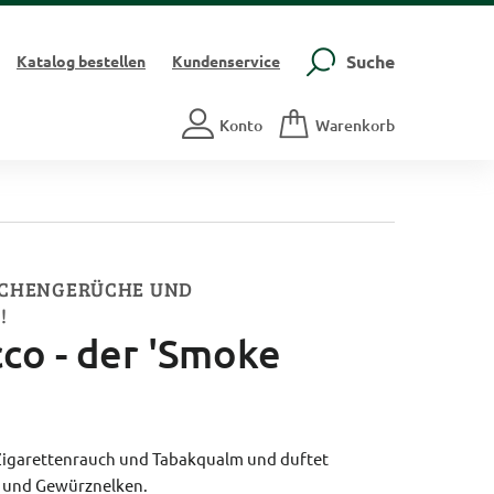
Suche
Katalog
bestellen
Kundenservice
Konto
Warenkorb
KÜCHENGERÜCHE UND
!
co - der 'Smoke
 Zigarettenrauch und Tabakqualm und duftet
und Gewürznelken.