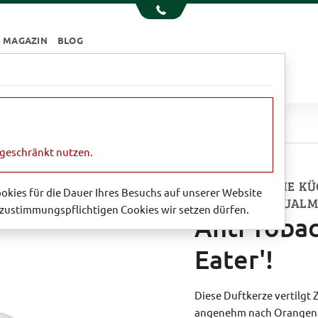
MAGAZIN
BLOG
e
Essen & Trinken
Garten
Sale
Tobacco - der 'Smoke Eater'!
ngeschränkt nutzen.
VERTREIBEN SIE 
Cookies für die Dauer Ihres Besuchs auf unserer Website
ZIGARETTENQUALM
zustimmungspflichtigen Cookies wir setzen dürfen.
Anti Tobac
Eater'!
Diese Duftkerze vertilgt
angenehm nach Orangen 