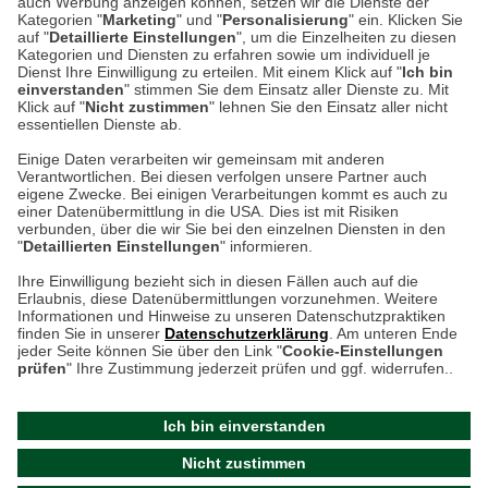
auch Werbung anzeigen können, setzen wir die Dienste der
Kategorien "
Marketing
" und "
Personalisierung
" ein. Klicken Sie
Montag bis Samstag 9:00 Uhr bis 18:00 Uhr
auf "
Detaillierte Einstellungen
", um die Einzelheiten zu diesen
Kategorien und Diensten zu erfahren sowie um individuell je
weitere Information
Dienst Ihre Einwilligung zu erteilen. Mit einem Klick auf "
Ich bin
einverstanden
" stimmen Sie dem Einsatz aller Dienste zu. Mit
Klick auf "
Nicht zustimmen
" lehnen Sie den Einsatz aller nicht
essentiellen Dienste ab.
Hier finden Sie uns im Netz
Einige Daten verarbeiten wir gemeinsam mit anderen
Verantwortlichen. Bei diesen verfolgen unsere Partner auch
eigene Zwecke. Bei einigen Verarbeitungen kommt es auch zu
einer Datenübermittlung in die USA. Dies ist mit Risiken
verbunden, über die wir Sie bei den einzelnen Diensten in den
Cookie-Einstellungen in Ihrem Browser
"
Detaillierten Einstellungen
" informieren.
AGB
Rücksendung von Waren
Datenschutz
Impressum
Ihre Einwilligung bezieht sich in diesen Fällen auch auf die
Kontakt
Umwelt und Entsorgung
Erlaubnis, diese Datenübermittlungen vorzunehmen. Weitere
ACHTUNG!
Informationen und Hinweise zu unseren Datenschutzpraktiken
Zur Echtheit von Bewertungen
Hinweisgeber-Schutzgesetz
finden Sie in unserer
Datenschutzerklärung
. Am unteren Ende
Ihr Browser speichert aktuell keine Cookies!
Barrierefreiheit unserer Website
jeder Seite können Sie über den Link "
Cookie-Einstellungen
Leider können Sie in diesem Fall unseren Online-Shop
prüfen
" Ihre Zustimmung jederzeit prüfen und ggf. widerrufen..
Letzte Aktualisierung des Shops
nur eingeschränkt nutzen.
am 09.08.2026 um 23:09
Ich bin einverstanden
Bitte stellen Sie sicher, dass Ihr Browser unsere funktionalen
©
2024 THE BRITISH SHOP
Nicht zustimmen
Cookies für die Dauer Ihres Besuchs auf unserer Website
Versandhandel GmbH & Co. KG