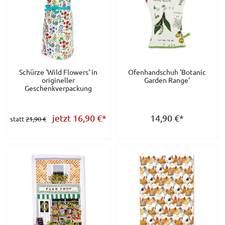
Schürze 'Wild Flowers' in
Ofenhandschuh 'Botanic
origineller
Garden Range'
Geschenkverpackung
jetzt 16,90
€
*
14,90
€
*
statt
21,90 €