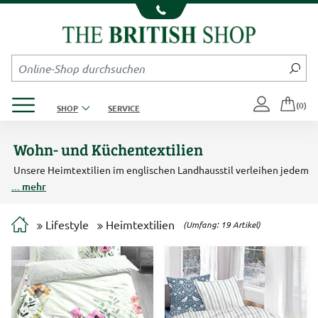
Kompletten Head der Seite überspringen
Produktmenü öffnen
(0)
SHOP
SERVICE
Wohn- und Küchentextilien
Unsere Heimtextilien im englischen Landhausstil verleihen jedem
Raum britisches Flair. Kuscheln Sie sich in warme Plaids, genießen
... mehr
den Anblick der neuen Bettwäsche oder entdecken wieder die
Freude am Abtrocknen mit den bunten Geschirrtüchern aus
England. Und wer gerne im Garten und in der Küche seinem Hobby
Lifestyle
Heimtextilien
(Umfang: 19 Artikel)
nachgeht, wird unsere Baumwollschürzen im englischen Design
schätzen.