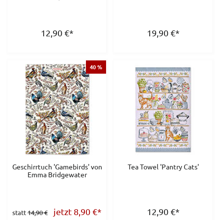
12,90
€
*
19,90
€
*
40 %
Geschirrtuch 'Gamebirds' von
Tea Towel 'Pantry Cats'
Emma Bridgewater
jetzt 8,90
€
*
12,90
€
*
statt
14,90 €