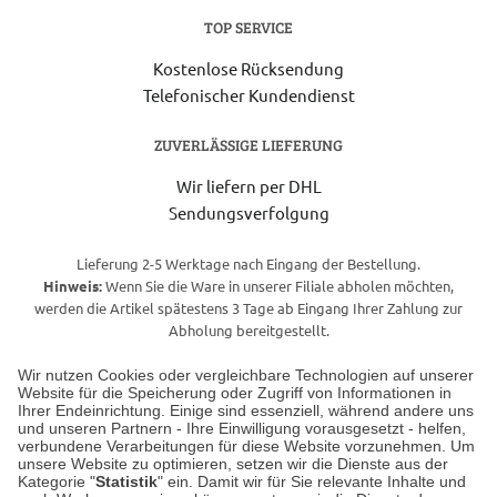
TOP SERVICE
Kostenlose Rücksendung
Telefonischer Kundendienst
ZUVERLÄSSIGE LIEFERUNG
Wir liefern per DHL
Sendungsverfolgung
Lieferung 2-5 Werktage nach Eingang der Bestellung.
Hinweis:
Wenn Sie die Ware in unserer Filiale abholen möchten,
werden die Artikel spätestens 3 Tage ab Eingang Ihrer Zahlung zur
Abholung bereitgestellt.
Wir nutzen Cookies oder vergleichbare Technologien auf unserer
Website für die Speicherung oder Zugriff von Informationen in
Unser Geschäft in Meckenheim
Ihrer Endeinrichtung. Einige sind essenziell, während andere uns
und unseren Partnern - Ihre Einwilligung vorausgesetzt - helfen,
verbundene Verarbeitungen für diese Website vorzunehmen. Um
Auf dem Steinbüchel 6
unsere Website zu optimieren, setzen wir die Dienste aus der
53340 Meckenheim
Kategorie "
Statistik
" ein. Damit wir für Sie relevante Inhalte und