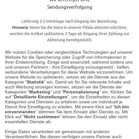
Sendungsverfolgung
Lieferung 2-5 Werktage nach Eingang der Bestellung.
Hinweis:
Wenn Sie die Ware in unserer Filiale abholen möchten,
werden die Artikel spätestens 3 Tage ab Eingang Ihrer Zahlung zur
Abholung bereitgestellt.
Wir nutzen Cookies oder vergleichbare Technologien auf unserer
Website für die Speicherung oder Zugriff von Informationen in
Unser Geschäft in Meckenheim
Ihrer Endeinrichtung. Einige sind essenziell, während andere uns
und unseren Partnern - Ihre Einwilligung vorausgesetzt - helfen,
verbundene Verarbeitungen für diese Website vorzunehmen. Um
Auf dem Steinbüchel 6
unsere Website zu optimieren, setzen wir die Dienste aus der
53340 Meckenheim
Kategorie "
Statistik
" ein. Damit wir für Sie relevante Inhalte und
auch Werbung anzeigen können, setzen wir die Dienste der
Kategorien "
Marketing
" und "
Personalisierung
" ein. Klicken Sie
Montag bis Samstag 9:00 Uhr bis 18:00 Uhr
auf "
Detaillierte Einstellungen
", um die Einzelheiten zu diesen
Kategorien und Diensten zu erfahren sowie um individuell je
weitere Information
Dienst Ihre Einwilligung zu erteilen. Mit einem Klick auf "
Ich bin
einverstanden
" stimmen Sie dem Einsatz aller Dienste zu. Mit
Klick auf "
Nicht zustimmen
" lehnen Sie den Einsatz aller nicht
essentiellen Dienste ab.
Hier finden Sie uns im Netz
Einige Daten verarbeiten wir gemeinsam mit anderen
Verantwortlichen. Bei diesen verfolgen unsere Partner auch