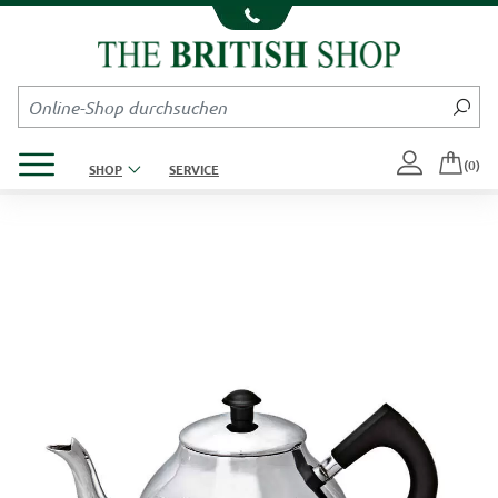
Kompletten Head der Seite überspringen
Produktmenü öffnen
(0)
SHOP
SERVICE