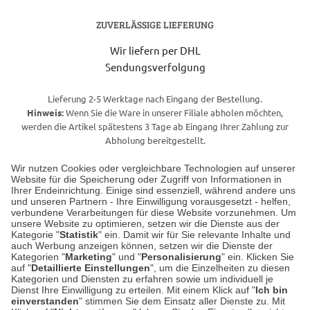
ZUVERLÄSSIGE LIEFERUNG
Wir liefern per DHL
Sendungsverfolgung
Lieferung 2-5 Werktage nach Eingang der Bestellung.
Hinweis:
Wenn Sie die Ware in unserer Filiale abholen möchten,
werden die Artikel spätestens 3 Tage ab Eingang Ihrer Zahlung zur
Abholung bereitgestellt.
Wir nutzen Cookies oder vergleichbare Technologien auf unserer
Website für die Speicherung oder Zugriff von Informationen in
Unser Geschäft in Meckenheim
Ihrer Endeinrichtung. Einige sind essenziell, während andere uns
und unseren Partnern - Ihre Einwilligung vorausgesetzt - helfen,
verbundene Verarbeitungen für diese Website vorzunehmen. Um
Auf dem Steinbüchel 6
unsere Website zu optimieren, setzen wir die Dienste aus der
53340 Meckenheim
Kategorie "
Statistik
" ein. Damit wir für Sie relevante Inhalte und
auch Werbung anzeigen können, setzen wir die Dienste der
Kategorien "
Marketing
" und "
Personalisierung
" ein. Klicken Sie
Montag bis Samstag 9:00 Uhr bis 18:00 Uhr
auf "
Detaillierte Einstellungen
", um die Einzelheiten zu diesen
Kategorien und Diensten zu erfahren sowie um individuell je
weitere Information
Dienst Ihre Einwilligung zu erteilen. Mit einem Klick auf "
Ich bin
einverstanden
" stimmen Sie dem Einsatz aller Dienste zu. Mit