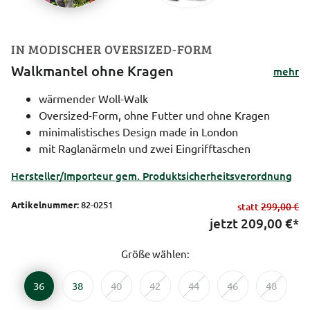
IN MODISCHER OVERSIZED-FORM
Walkmantel ohne Kragen
mehr
wärmender Woll-Walk
Oversized-Form, ohne Futter und ohne Kragen
minimalistisches Design made in London
mit Raglanärmeln und zwei Eingrifftaschen
Hersteller/Importeur gem. Produktsicherheitsverordnung
Artikelnummer:
82-0251
statt
299,00 €
jetzt
209,00
€*
Größe wählen:
36
38
40
42
44
46
48