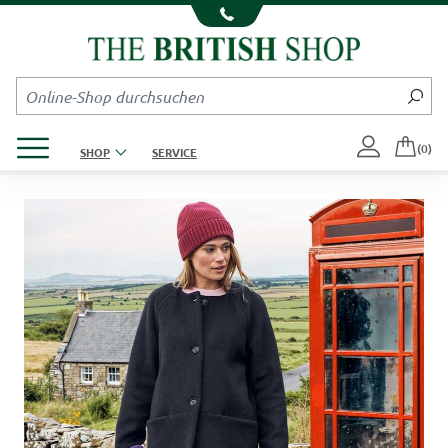
Kompletten Head der Seite überspringen
Produktmenü öffnen
(0)
SHOP
SERVICE