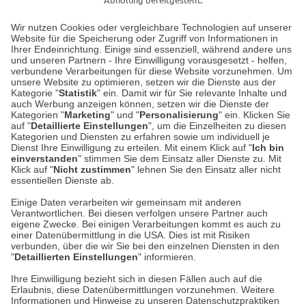
Wir nutzen Cookies oder vergleichbare Technologien auf unserer
Website für die Speicherung oder Zugriff von Informationen in
Unser Geschäft in Meckenheim
Ihrer Endeinrichtung. Einige sind essenziell, während andere uns
und unseren Partnern - Ihre Einwilligung vorausgesetzt - helfen,
verbundene Verarbeitungen für diese Website vorzunehmen. Um
Auf dem Steinbüchel 6
unsere Website zu optimieren, setzen wir die Dienste aus der
53340 Meckenheim
Kategorie "
Statistik
" ein. Damit wir für Sie relevante Inhalte und
auch Werbung anzeigen können, setzen wir die Dienste der
Kategorien "
Marketing
" und "
Personalisierung
" ein. Klicken Sie
Montag bis Samstag 9:00 Uhr bis 18:00 Uhr
auf "
Detaillierte Einstellungen
", um die Einzelheiten zu diesen
Kategorien und Diensten zu erfahren sowie um individuell je
weitere Information
Dienst Ihre Einwilligung zu erteilen. Mit einem Klick auf "
Ich bin
einverstanden
" stimmen Sie dem Einsatz aller Dienste zu. Mit
Klick auf "
Nicht zustimmen
" lehnen Sie den Einsatz aller nicht
essentiellen Dienste ab.
Hier finden Sie uns im Netz
Einige Daten verarbeiten wir gemeinsam mit anderen
Verantwortlichen. Bei diesen verfolgen unsere Partner auch
eigene Zwecke. Bei einigen Verarbeitungen kommt es auch zu
einer Datenübermittlung in die USA. Dies ist mit Risiken
verbunden, über die wir Sie bei den einzelnen Diensten in den
Cookie-Einstellungen in Ihrem Browser
"
Detaillierten Einstellungen
" informieren.
AGB
Rücksendung von Waren
Datenschutz
Impressum
Ihre Einwilligung bezieht sich in diesen Fällen auch auf die
Kontakt
Umwelt und Entsorgung
Erlaubnis, diese Datenübermittlungen vorzunehmen. Weitere
ACHTUNG!
Informationen und Hinweise zu unseren Datenschutzpraktiken
Zur Echtheit von Bewertungen
Hinweisgeber-Schutzgesetz