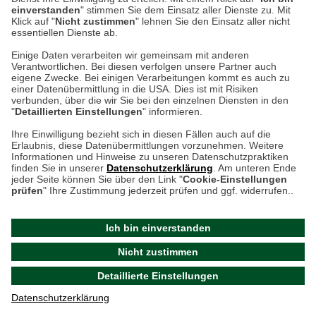
einverstanden
" stimmen Sie dem Einsatz aller Dienste zu. Mit
Klick auf "
Nicht zustimmen
" lehnen Sie den Einsatz aller nicht
essentiellen Dienste ab.
Hier finden Sie uns im Netz
Einige Daten verarbeiten wir gemeinsam mit anderen
Verantwortlichen. Bei diesen verfolgen unsere Partner auch
eigene Zwecke. Bei einigen Verarbeitungen kommt es auch zu
einer Datenübermittlung in die USA. Dies ist mit Risiken
verbunden, über die wir Sie bei den einzelnen Diensten in den
Cookie-Einstellungen in Ihrem Browser
"
Detaillierten Einstellungen
" informieren.
AGB
Rücksendung von Waren
Datenschutz
Impressum
Ihre Einwilligung bezieht sich in diesen Fällen auch auf die
Kontakt
Umwelt und Entsorgung
Erlaubnis, diese Datenübermittlungen vorzunehmen. Weitere
ACHTUNG!
Informationen und Hinweise zu unseren Datenschutzpraktiken
Zur Echtheit von Bewertungen
Hinweisgeber-Schutzgesetz
finden Sie in unserer
Datenschutzerklärung
. Am unteren Ende
Ihr Browser speichert aktuell keine Cookies!
Barrierefreiheit unserer Website
jeder Seite können Sie über den Link "
Cookie-Einstellungen
Leider können Sie in diesem Fall unseren Online-Shop
prüfen
" Ihre Zustimmung jederzeit prüfen und ggf. widerrufen..
Letzte Aktualisierung des Shops
nur eingeschränkt nutzen.
am 06.08.2026 um 13:47
Ich bin einverstanden
Bitte stellen Sie sicher, dass Ihr Browser unsere funktionalen
©
2024 THE BRITISH SHOP
Nicht zustimmen
Cookies für die Dauer Ihres Besuchs auf unserer Website
Versandhandel GmbH & Co. KG
Detaillierte Einstellungen
akzeptiert. Unabhängig davon können Sie entscheiden,
Aktuelle Cookie-Einstellungen prüfen
welche zustimmungspflichtigen Cookies wir setzen dürfen.
Datenschutzerklärung