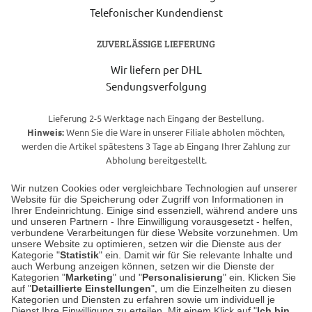
Telefonischer Kundendienst
ZUVERLÄSSIGE LIEFERUNG
Wir liefern per DHL
Sendungsverfolgung
Lieferung 2-5 Werktage nach Eingang der Bestellung.
Hinweis:
Wenn Sie die Ware in unserer Filiale abholen möchten,
werden die Artikel spätestens 3 Tage ab Eingang Ihrer Zahlung zur
Abholung bereitgestellt.
Wir nutzen Cookies oder vergleichbare Technologien auf unserer
Website für die Speicherung oder Zugriff von Informationen in
Unser Geschäft in Meckenheim
Ihrer Endeinrichtung. Einige sind essenziell, während andere uns
und unseren Partnern - Ihre Einwilligung vorausgesetzt - helfen,
verbundene Verarbeitungen für diese Website vorzunehmen. Um
Auf dem Steinbüchel 6
unsere Website zu optimieren, setzen wir die Dienste aus der
53340 Meckenheim
Kategorie "
Statistik
" ein. Damit wir für Sie relevante Inhalte und
auch Werbung anzeigen können, setzen wir die Dienste der
Kategorien "
Marketing
" und "
Personalisierung
" ein. Klicken Sie
Montag bis Samstag 9:00 Uhr bis 18:00 Uhr
auf "
Detaillierte Einstellungen
", um die Einzelheiten zu diesen
Kategorien und Diensten zu erfahren sowie um individuell je
weitere Information
Dienst Ihre Einwilligung zu erteilen. Mit einem Klick auf "
Ich bin