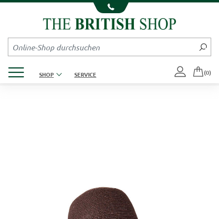
Kompletten Head der Seite überspringen
Produktmenü öffnen
(0)
SHOP
SERVICE