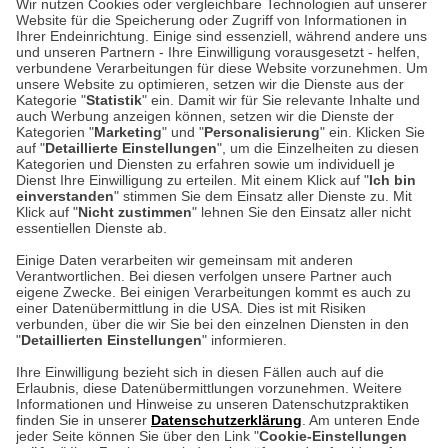
Wir nutzen Cookies oder vergleichbare Technologien auf unserer
Website für die Speicherung oder Zugriff von Informationen in
Unser Geschäft in Meckenheim
Ihrer Endeinrichtung. Einige sind essenziell, während andere uns
und unseren Partnern - Ihre Einwilligung vorausgesetzt - helfen,
verbundene Verarbeitungen für diese Website vorzunehmen. Um
Auf dem Steinbüchel 6
unsere Website zu optimieren, setzen wir die Dienste aus der
53340 Meckenheim
Kategorie "
Statistik
" ein. Damit wir für Sie relevante Inhalte und
auch Werbung anzeigen können, setzen wir die Dienste der
Kategorien "
Marketing
" und "
Personalisierung
" ein. Klicken Sie
Montag bis Samstag 9:00 Uhr bis 18:00 Uhr
auf "
Detaillierte Einstellungen
", um die Einzelheiten zu diesen
Kategorien und Diensten zu erfahren sowie um individuell je
weitere Information
Dienst Ihre Einwilligung zu erteilen. Mit einem Klick auf "
Ich bin
einverstanden
" stimmen Sie dem Einsatz aller Dienste zu. Mit
Klick auf "
Nicht zustimmen
" lehnen Sie den Einsatz aller nicht
essentiellen Dienste ab.
Hier finden Sie uns im Netz
Einige Daten verarbeiten wir gemeinsam mit anderen
Verantwortlichen. Bei diesen verfolgen unsere Partner auch
eigene Zwecke. Bei einigen Verarbeitungen kommt es auch zu
einer Datenübermittlung in die USA. Dies ist mit Risiken
verbunden, über die wir Sie bei den einzelnen Diensten in den
Cookie-Einstellungen in Ihrem Browser
"
Detaillierten Einstellungen
" informieren.
AGB
Rücksendung von Waren
Datenschutz
Impressum
Ihre Einwilligung bezieht sich in diesen Fällen auch auf die
Kontakt
Umwelt und Entsorgung
Erlaubnis, diese Datenübermittlungen vorzunehmen. Weitere
ACHTUNG!
Informationen und Hinweise zu unseren Datenschutzpraktiken
Zur Echtheit von Bewertungen
Hinweisgeber-Schutzgesetz
finden Sie in unserer
Datenschutzerklärung
. Am unteren Ende
Ihr Browser speichert aktuell keine Cookies!
Barrierefreiheit unserer Website
jeder Seite können Sie über den Link "
Cookie-Einstellungen