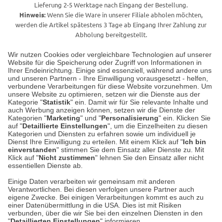
Lieferung 2-5 Werktage nach Eingang der Bestellung.
Hinweis:
Wenn Sie die Ware in unserer Filiale abholen möchten,
werden die Artikel spätestens 3 Tage ab Eingang Ihrer Zahlung zur
Abholung bereitgestellt.
Wir nutzen Cookies oder vergleichbare Technologien auf unserer
Website für die Speicherung oder Zugriff von Informationen in
Unser Geschäft in Meckenheim
Ihrer Endeinrichtung. Einige sind essenziell, während andere uns
und unseren Partnern - Ihre Einwilligung vorausgesetzt - helfen,
verbundene Verarbeitungen für diese Website vorzunehmen. Um
Auf dem Steinbüchel 6
unsere Website zu optimieren, setzen wir die Dienste aus der
53340 Meckenheim
Kategorie "
Statistik
" ein. Damit wir für Sie relevante Inhalte und
auch Werbung anzeigen können, setzen wir die Dienste der
Kategorien "
Marketing
" und "
Personalisierung
" ein. Klicken Sie
Montag bis Samstag 9:00 Uhr bis 18:00 Uhr
auf "
Detaillierte Einstellungen
", um die Einzelheiten zu diesen
Kategorien und Diensten zu erfahren sowie um individuell je
weitere Information
Dienst Ihre Einwilligung zu erteilen. Mit einem Klick auf "
Ich bin
einverstanden
" stimmen Sie dem Einsatz aller Dienste zu. Mit
Klick auf "
Nicht zustimmen
" lehnen Sie den Einsatz aller nicht
essentiellen Dienste ab.
Hier finden Sie uns im Netz
Einige Daten verarbeiten wir gemeinsam mit anderen
Verantwortlichen. Bei diesen verfolgen unsere Partner auch
eigene Zwecke. Bei einigen Verarbeitungen kommt es auch zu
einer Datenübermittlung in die USA. Dies ist mit Risiken
verbunden, über die wir Sie bei den einzelnen Diensten in den
Cookie-Einstellungen in Ihrem Browser
"
Detaillierten Einstellungen
" informieren.