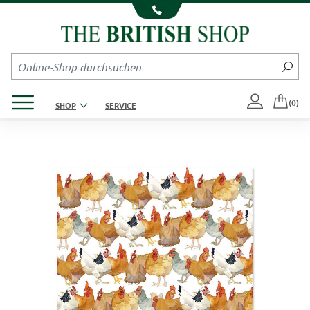
Kompletten Head der Seite überspringen
Produktmenü öffnen
(0)
SHOP
SERVICE