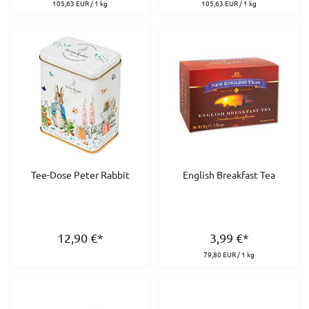
105,63 EUR / 1 kg
105,63 EUR / 1 kg
Tee-Dose Peter Rabbit
English Breakfast Tea
12,90
€
*
3,99
€
*
79,80 EUR / 1 kg