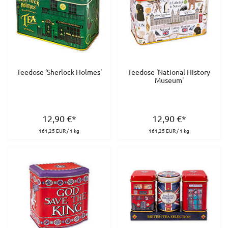
Teedose 'Sherlock Holmes'
Teedose 'National History
Museum'
12,90
€
*
12,90
€
*
161,25 EUR / 1 kg
161,25 EUR / 1 kg