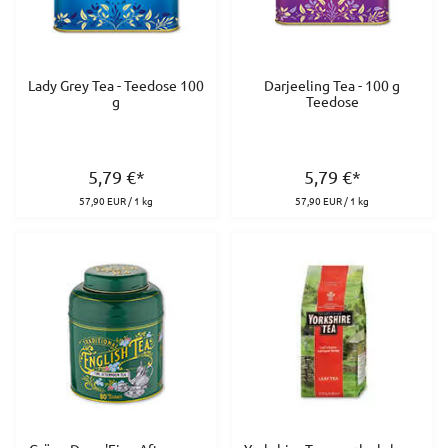
Lady Grey Tea - Teedose 100
Darjeeling Tea - 100 g
g
Teedose
5,79
€
*
5,79
€
*
57,90 EUR / 1 kg
57,90 EUR / 1 kg