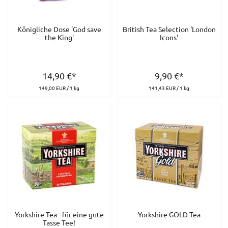
Königliche Dose 'God save
British Tea Selection 'London
the King'
Icons'
14,90
€
*
9,90
€
*
149,00 EUR / 1 kg
141,43 EUR / 1 kg
Yorkshire Tea - für eine gute
Yorkshire GOLD Tea
Tasse Tee!