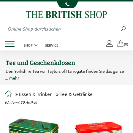
Kompletten Head der Seite überspringen
Produktmenü öffnen
(0)
SHOP
SERVICE
Tee und Geschenkdosen
Den Yorkshire Tea von Taylors of Harrogate finden Sie das ganze
Jahr über als losen Tee und in Teebeuteln in unserem Sortiment
... mehr
typisch britischer Getränke. Im Sommer haben wir für Sie
verschiedene Sorten Fruchtsirup im Angebot. Und schön verzierte
Geschenkdosen von New English Teas mit Schwarztee und Gebäck
Essen & Trinken
Tee & Getränke
lassen sich nicht nur an Weihnachten verschenken.
(Umfang: 20 Artikel)