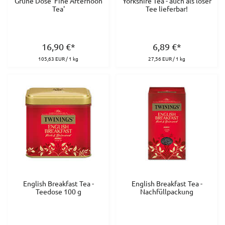
Grüne Dose 'Fine Afternoon
Yorkshire Tea - auch als loser
Tea'
Tee lieferbar!
16,90
€
*
6,89
€
*
105,63 EUR / 1 kg
27,56 EUR / 1 kg
English Breakfast Tea -
English Breakfast Tea -
Teedose 100 g
Nachfüllpackung