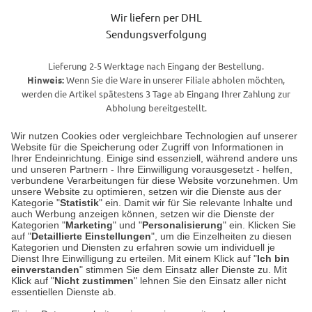
Wir liefern per DHL
Sendungsverfolgung
Lieferung 2-5 Werktage nach Eingang der Bestellung.
Hinweis:
Wenn Sie die Ware in unserer Filiale abholen möchten,
werden die Artikel spätestens 3 Tage ab Eingang Ihrer Zahlung zur
Abholung bereitgestellt.
Wir nutzen Cookies oder vergleichbare Technologien auf unserer
Website für die Speicherung oder Zugriff von Informationen in
Unser Geschäft in Meckenheim
Ihrer Endeinrichtung. Einige sind essenziell, während andere uns
und unseren Partnern - Ihre Einwilligung vorausgesetzt - helfen,
verbundene Verarbeitungen für diese Website vorzunehmen. Um
Auf dem Steinbüchel 6
unsere Website zu optimieren, setzen wir die Dienste aus der
53340 Meckenheim
Kategorie "
Statistik
" ein. Damit wir für Sie relevante Inhalte und
auch Werbung anzeigen können, setzen wir die Dienste der
Kategorien "
Marketing
" und "
Personalisierung
" ein. Klicken Sie
Montag bis Samstag 9:00 Uhr bis 18:00 Uhr
auf "
Detaillierte Einstellungen
", um die Einzelheiten zu diesen
Kategorien und Diensten zu erfahren sowie um individuell je
weitere Information
Dienst Ihre Einwilligung zu erteilen. Mit einem Klick auf "
Ich bin
einverstanden
" stimmen Sie dem Einsatz aller Dienste zu. Mit
Klick auf "
Nicht zustimmen
" lehnen Sie den Einsatz aller nicht
essentiellen Dienste ab.
Hier finden Sie uns im Netz