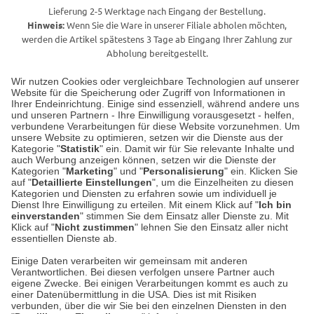
Lieferung 2-5 Werktage nach Eingang der Bestellung.
Hinweis:
Wenn Sie die Ware in unserer Filiale abholen möchten,
werden die Artikel spätestens 3 Tage ab Eingang Ihrer Zahlung zur
Abholung bereitgestellt.
Wir nutzen Cookies oder vergleichbare Technologien auf unserer
Website für die Speicherung oder Zugriff von Informationen in
Unser Geschäft in Meckenheim
Ihrer Endeinrichtung. Einige sind essenziell, während andere uns
und unseren Partnern - Ihre Einwilligung vorausgesetzt - helfen,
verbundene Verarbeitungen für diese Website vorzunehmen. Um
Auf dem Steinbüchel 6
unsere Website zu optimieren, setzen wir die Dienste aus der
53340 Meckenheim
Kategorie "
Statistik
" ein. Damit wir für Sie relevante Inhalte und
auch Werbung anzeigen können, setzen wir die Dienste der
Kategorien "
Marketing
" und "
Personalisierung
" ein. Klicken Sie
Montag bis Samstag 9:00 Uhr bis 18:00 Uhr
auf "
Detaillierte Einstellungen
", um die Einzelheiten zu diesen
Kategorien und Diensten zu erfahren sowie um individuell je
weitere Information
Dienst Ihre Einwilligung zu erteilen. Mit einem Klick auf "
Ich bin
einverstanden
" stimmen Sie dem Einsatz aller Dienste zu. Mit
Klick auf "
Nicht zustimmen
" lehnen Sie den Einsatz aller nicht
essentiellen Dienste ab.
Hier finden Sie uns im Netz
Einige Daten verarbeiten wir gemeinsam mit anderen
Verantwortlichen. Bei diesen verfolgen unsere Partner auch
eigene Zwecke. Bei einigen Verarbeitungen kommt es auch zu
einer Datenübermittlung in die USA. Dies ist mit Risiken
verbunden, über die wir Sie bei den einzelnen Diensten in den