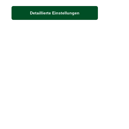
Adresse
Detaillierte Einstellungen
Auf dem Steinbüchel 6
53340 Meckenheim
DIE FEINE ENGLISCHE ART
30 Jahre britische Lebensart
Exklusives Sortiment
Hinweis:
Wenn Sie die Ware in unserer 