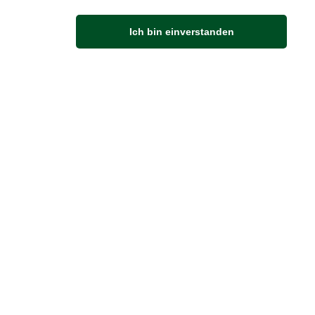
Anfahrt
Ich bin einverstanden
Von der Autobahn 565 die Abfahrt Merl nehmen.
Richtung Meckenheim abbiegen.
An der nächsten Kreuzung rechts abbiegen.
ZUVERLÄSSIGE LIEFERUNG
Wir liefern per DHL
Sendungsverfolgung
er Zahlung zur Abholung bereitgestellt.