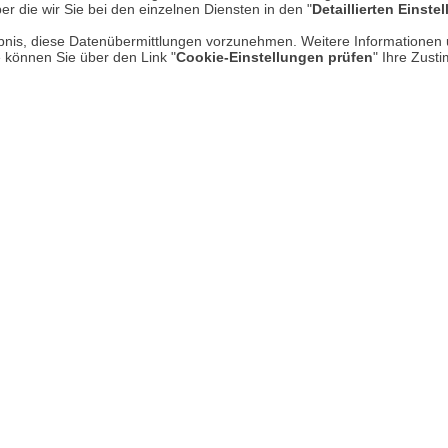
er die wir Sie bei den einzelnen Diensten in den "
Detaillierten Einste
Kontakt
Hi
rlaubnis, diese Datenübermittlungen vorzunehmen. Weitere Informatione
Rücksendung von Waren
e können Sie über den Link "
Cookie-Einstellungen prüfen
" Ihre Zust
Umwelt und Entsorgung
Zur Echtheit von Bewertungen
Hinweisgeber-Schutzgesetz
Barrierefreiheit unserer Website
Gesetzliche Gewährleistung
UNSER LADEN IN MECKENHEI