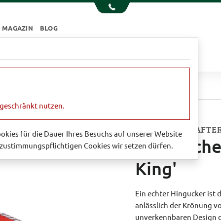
MAGAZIN
BLOG
e
Essen & Trinken
Garten
Sale
önigliche Dose 'God save the King'
ngeschränkt nutzen.
MIT ENGLISH AFTE
Cookies für die Dauer Ihres Besuchs auf unserer Website
Königliche
zustimmungspflichtigen Cookies wir setzen dürfen.
King'
Ein echter Hingucker ist
anlässlich der Krönung v
unverkennbaren Design di