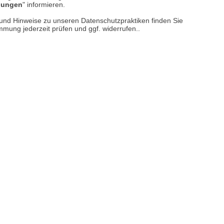
llungen
" informieren.
er finden Sie uns im Netz
n und Hinweise zu unseren Datenschutzpraktiken finden Sie
immung jederzeit prüfen und ggf. widerrufen..
Vertrag widerrufen
M