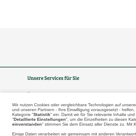
Unsere Services für Sie
Online Magazin
Wir nutzen Cookies oder vergleichbare Technologien auf unserer 
Newsletter-Archiv
und unseren Partnern - Ihre Einwilligung vorausgesetzt - helfe
Kategorie "
Statistik
" ein. Damit wir für Sie relevante Inhalte u
Größenberater
"
Detaillierte Einstellungen
", um die Einzelheiten zu diesen Kate
einverstanden
" stimmen Sie dem Einsatz aller Dienste zu. Mit Kl
Blog "Die feine englische Art"
Einige Daten verarbeiten wir gemeinsam mit anderen Verantwort