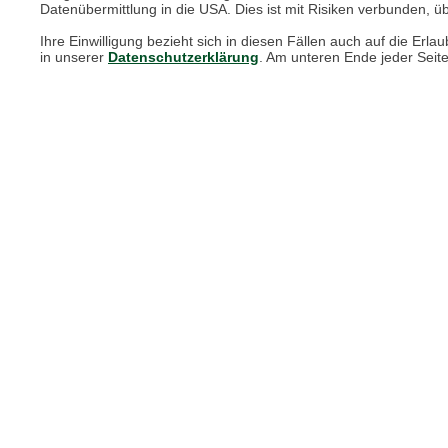
Datenübermittlung in die USA. Dies ist mit Risiken verbunden, üb
Print-Magazin
Ihre Einwilligung bezieht sich in diesen Fällen auch auf die E
Blätterkatalog
in unserer
Datenschutzerklärung
. Am unteren Ende jeder Seit
Barbour Spezialseite
Häufige Fragen
Stellenangebote
Nachhaltigkeit bei THE BRITISH SHOP