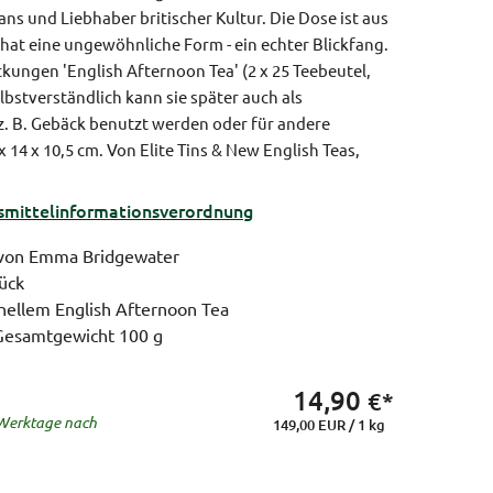
ns und Liebhaber britischer Kultur. Die Dose ist aus
hat eine ungewöhnliche Form - ein echter Blickfang.
ackungen 'English Afternoon Tea' (2 x 25 Teebeutel,
bstverständlich kann sie später auch als
. B. Gebäck benutzt werden oder für andere
 14 x 10,5 cm.
Von Elite Tins & New English Teas,
ittel­informations­verordnung
 von Emma Bridgewater
ück
ionellem English Afternoon Tea
 Gesamtgewicht 100 g
14,90
€*
5 Werktage nach
149,00 EUR / 1 kg