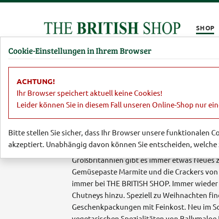
Kompletten Head der Seite überspringen
SHOP
Cookie-Einstellungen in Ihrem Browser
Damen
Herren
Barbour
Parfümerie
Lifestyl
ACHTUNG!
Ihr Browser speichert aktuell keine Cookies!
Leider können Sie in diesem Fall unseren Online-Shop nur ei
Herzhafte Delikat
Bitte stellen Sie sicher, dass Ihr Browser unsere funktionalen 
akzeptiert. Unabhängig davon können Sie entscheiden, welche 
In unserem wechselnden Sortiment an herzha
Großbritannien gibt es immer etwas Neues 
Gemüsepaste Marmite und die Crackers von C
immer bei THE BRITISH SHOP. Immer wieder g
Chutneys hinzu. Speziell zu Weihnachten fi
Geschenkpackungen mit Feinkost. Neu im So
vegetarischen Spezialitäten von Ballymaloe