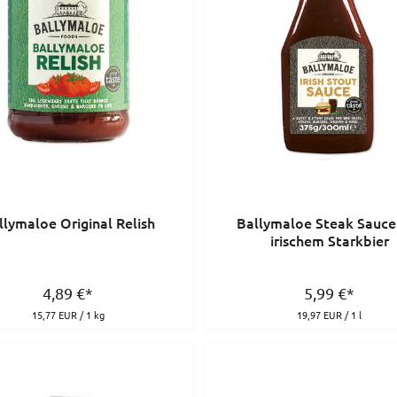
llymaloe Original Relish
Ballymaloe Steak Sauce
irischem Starkbier
4,89
€
*
5,99
€
*
15,77 EUR / 1 kg
19,97 EUR / 1 l