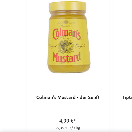
Colman's Mustard - der Senf!
Tipt
4,99
€
*
29,35 EUR / 1 kg