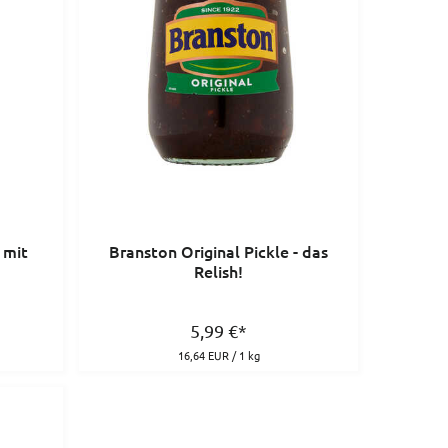
 mit
Branston Original Pickle - das
Relish!
5,99
€
*
16,64 EUR / 1 kg