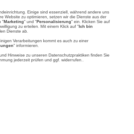
ndeinrichtung. Einige sind essenziell, während andere uns
e Website zu optimieren, setzen wir die Dienste aus der
 "
Marketing
" und "
Personalisierung
" ein. Klicken Sie auf
illigung zu erteilen. Mit einem Klick auf "
Ich bin
llen Dienste ab.
einigen Verarbeitungen kommt es auch zu einer
eys
llungen
" informieren.
n und Hinweise zu unseren Datenschutzpraktiken finden Sie
immung jederzeit prüfen und ggf. widerrufen..
er noch glaubt, kennt die indischen Einflüsse nicht,
iken und Rezepte werden adaptiert und auf die
as beliebteste Gericht auf der Insel, trotz der
täten: Curry-Soßen, Marmite, Senf und Chutneys, die