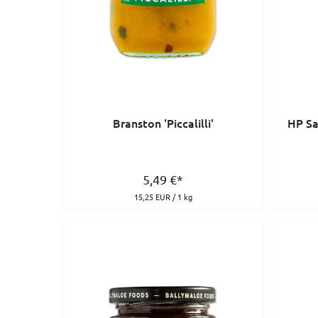
Branston 'Piccalilli'
HP Sa
5,49
€
*
15,25 EUR / 1 kg