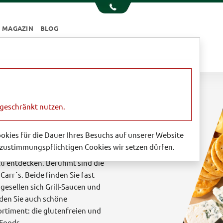
MAGAZIN
BLOG
e
Essen & Trinken
Garten
Sale
ngeschränkt nutzen.
essen
Cookies für die Dauer Ihres Besuchs auf unserer Website
zustimmungspflichtigen Cookies wir setzen dürfen.
ften Spezialitäten aus
zu entdecken. Berühmt sind die
arr´s. Beide finden Sie fast
esellen sich Grill-Saucen und
nden Sie auch schöne
rtiment: die glutenfreien und
 Foods.