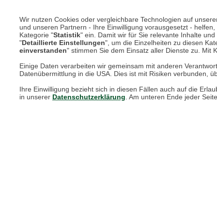
Wir nutzen Cookies oder vergleichbare Technologien auf unserer 
und unseren Partnern - Ihre Einwilligung vorausgesetzt - helfe
Kategorie "
Statistik
" ein. Damit wir für Sie relevante Inhalte u
"
Detaillierte Einstellungen
", um die Einzelheiten zu diesen Kate
einverstanden
" stimmen Sie dem Einsatz aller Dienste zu. Mit Kl
Einige Daten verarbeiten wir gemeinsam mit anderen Verantwort
Herzhafte Delikatesse
Datenübermittlung in die USA. Dies ist mit Risiken verbunden, üb
Ihre Einwilligung bezieht sich in diesen Fällen auch auf die E
in unserer
Datenschutzerklärung
. Am unteren Ende jeder Seit
Die englische Küche sei fade das ist das hartnäckig
die Englands Küche so abwechslungsreich und charak
eigenen traditionellen Gerichte angewandt. Chutney is
Allgegenwart von Fish and Chips. Bei THE BRITISH SH
dieses Erbe auch in Ihre Küche bringen.
Unser saisonales Sortiment im Überblick:
Original irisches Relish & Steak Sauce von B
Mackays Chutneys aus Schottland
klassische Cracker von Carr's
Feinkost & Geschenksets von Edinburgh Pre
Curry-Soßen von Patak's