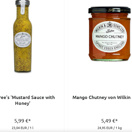
ree's 'Mustard Sauce with
Mango Chutney von Wilkin
Honey'
5,99
€
*
5,49
€
*
23,04 EUR / 1 l
24,95 EUR / 1 kg