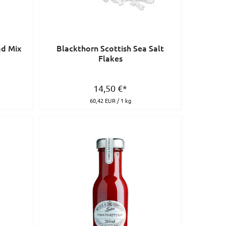
ad Mix
Blackthorn Scottish Sea Salt
Flakes
14,50
€
*
60,42 EUR / 1 kg