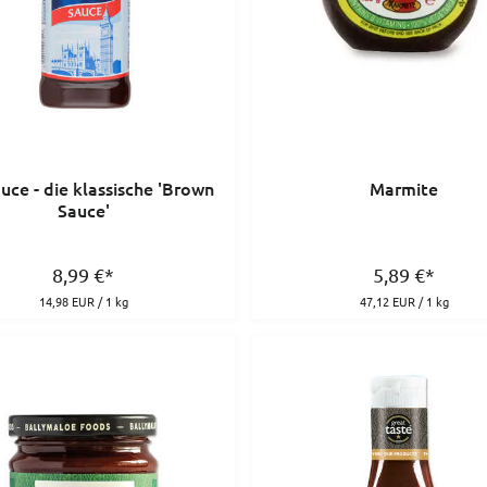
uce - die klassische 'Brown
Marmite
Sauce'
8,99
€
*
5,89
€
*
14,98 EUR / 1 kg
47,12 EUR / 1 kg