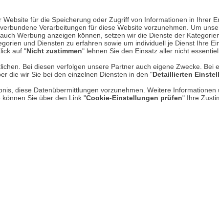
Website für die Speicherung oder Zugriff von Informationen in Ihrer E
n, verbundene Verarbeitungen für diese Website vorzunehmen. Um unser
nd auch Werbung anzeigen können, setzen wir die Dienste der Kategorien
gorien und Diensten zu erfahren sowie um individuell je Dienst Ihre Einw
ick auf "
Nicht zustimmen
" lehnen Sie den Einsatz aller nicht essentie
lichen. Bei diesen verfolgen unsere Partner auch eigene Zwecke. Bei 
n: Englische Soßen & Chutn
er die wir Sie bei den einzelnen Diensten in den "
Detaillierten Einste
rlaubnis, diese Datenübermittlungen vorzunehmen. Weitere Informatione
e können Sie über den Link "
Cookie-Einstellungen prüfen
" Ihre Zust
ste Vorurteil der europäischen Gastronomiegeschichte. Wer das imm
tervoll machen. Gewürze und Gerichte aus aller Welt. Kochtechn
t indisch und gleichzeitig so britisch wie Cheddar-Käse. Curry ist d
OP führen wir eine kleine, aber feine Auswahl herzhafter Speziali
allymaloe Foods
serves