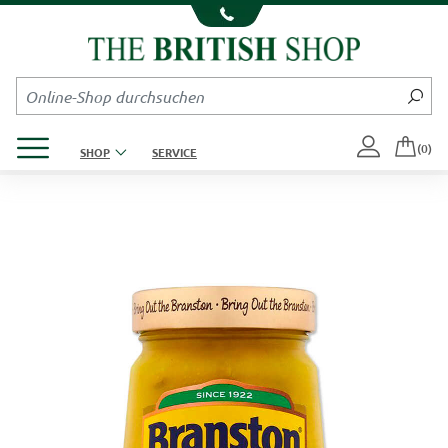
Kompletten Head der Seite überspringen
Produktmenü öffnen
(0)
SHOP
SERVICE