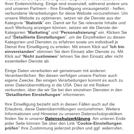
Unser Geschäft in Meckenheim
Ihrer Endeinrichtung. Einige sind essenziell, während andere uns
und unseren Partnern - Ihre Einwilligung vorausgesetzt - helfen,
verbundene Verarbeitungen für diese Website vorzunehmen. Um
Auf dem Steinbüchel 6
unsere Website zu optimieren, setzen wir die Dienste aus der
53340 Meckenheim
Kategorie "
Statistik
" ein. Damit wir für Sie relevante Inhalte und
auch Werbung anzeigen können, setzen wir die Dienste der
Kategorien "
Marketing
" und "
Personalisierung
" ein. Klicken Sie
Montag bis Samstag 9:00 Uhr bis 18:00 Uhr
auf "
Detaillierte Einstellungen
", um die Einzelheiten zu diesen
Kategorien und Diensten zu erfahren sowie um individuell je
weitere Information
Dienst Ihre Einwilligung zu erteilen. Mit einem Klick auf "
Ich bin
einverstanden
" stimmen Sie dem Einsatz aller Dienste zu. Mit
Klick auf "
Nicht zustimmen
" lehnen Sie den Einsatz aller nicht
essentiellen Dienste ab.
Hier finden Sie uns im Netz
Einige Daten verarbeiten wir gemeinsam mit anderen
Verantwortlichen. Bei diesen verfolgen unsere Partner auch
eigene Zwecke. Bei einigen Verarbeitungen kommt es auch zu
einer Datenübermittlung in die USA. Dies ist mit Risiken
verbunden, über die wir Sie bei den einzelnen Diensten in den
Cookie-Einstellungen in Ihrem Browser
"
Detaillierten Einstellungen
" informieren.
AGB
Rücksendung von Waren
Datenschutz
Impressum
Ihre Einwilligung bezieht sich in diesen Fällen auch auf die
Kontakt
Umwelt und Entsorgung
Erlaubnis, diese Datenübermittlungen vorzunehmen. Weitere
ACHTUNG!
Informationen und Hinweise zu unseren Datenschutzpraktiken
Zur Echtheit von Bewertungen
Hinweisgeber-Schutzgesetz
finden Sie in unserer
Datenschutzerklärung
. Am unteren Ende
Ihr Browser speichert aktuell keine Cookies!
Barrierefreiheit unserer Website
jeder Seite können Sie über den Link "
Cookie-Einstellungen
Leider können Sie in diesem Fall unseren Online-Shop
prüfen
" Ihre Zustimmung jederzeit prüfen und ggf. widerrufen..
Letzte Aktualisierung des Shops