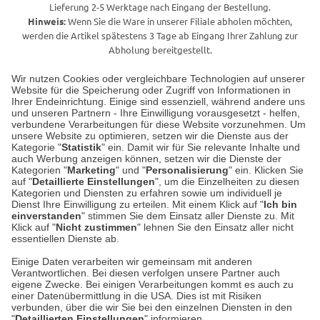
Lieferung 2-5 Werktage nach Eingang der Bestellung.
Hinweis:
Wenn Sie die Ware in unserer Filiale abholen möchten,
werden die Artikel spätestens 3 Tage ab Eingang Ihrer Zahlung zur
Abholung bereitgestellt.
Wir nutzen Cookies oder vergleichbare Technologien auf unserer
Website für die Speicherung oder Zugriff von Informationen in
Unser Geschäft in Meckenheim
Ihrer Endeinrichtung. Einige sind essenziell, während andere uns
und unseren Partnern - Ihre Einwilligung vorausgesetzt - helfen,
verbundene Verarbeitungen für diese Website vorzunehmen. Um
Auf dem Steinbüchel 6
unsere Website zu optimieren, setzen wir die Dienste aus der
53340 Meckenheim
Kategorie "
Statistik
" ein. Damit wir für Sie relevante Inhalte und
auch Werbung anzeigen können, setzen wir die Dienste der
Kategorien "
Marketing
" und "
Personalisierung
" ein. Klicken Sie
Montag bis Samstag 9:00 Uhr bis 18:00 Uhr
auf "
Detaillierte Einstellungen
", um die Einzelheiten zu diesen
Kategorien und Diensten zu erfahren sowie um individuell je
weitere Information
Dienst Ihre Einwilligung zu erteilen. Mit einem Klick auf "
Ich bin
einverstanden
" stimmen Sie dem Einsatz aller Dienste zu. Mit
Klick auf "
Nicht zustimmen
" lehnen Sie den Einsatz aller nicht
essentiellen Dienste ab.
Hier finden Sie uns im Netz
Einige Daten verarbeiten wir gemeinsam mit anderen
Verantwortlichen. Bei diesen verfolgen unsere Partner auch
eigene Zwecke. Bei einigen Verarbeitungen kommt es auch zu
einer Datenübermittlung in die USA. Dies ist mit Risiken
verbunden, über die wir Sie bei den einzelnen Diensten in den
Cookie-Einstellungen in Ihrem Browser
"
Detaillierten Einstellungen
" informieren.