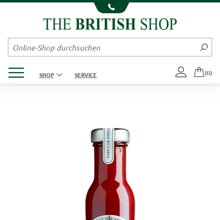
Kompletten Head der Seite überspringen
Produktmenü öffnen
(0)
SHOP
SERVICE