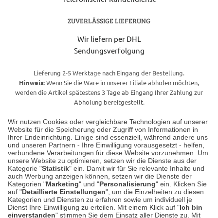
ZUVERLÄSSIGE LIEFERUNG
Wir liefern per DHL
Sendungsverfolgung
Lieferung 2-5 Werktage nach Eingang der Bestellung.
Hinweis:
Wenn Sie die Ware in unserer Filiale abholen möchten,
werden die Artikel spätestens 3 Tage ab Eingang Ihrer Zahlung zur
Abholung bereitgestellt.
Wir nutzen Cookies oder vergleichbare Technologien auf unserer
Website für die Speicherung oder Zugriff von Informationen in
Unser Geschäft in Meckenheim
Ihrer Endeinrichtung. Einige sind essenziell, während andere uns
und unseren Partnern - Ihre Einwilligung vorausgesetzt - helfen,
verbundene Verarbeitungen für diese Website vorzunehmen. Um
Auf dem Steinbüchel 6
unsere Website zu optimieren, setzen wir die Dienste aus der
53340 Meckenheim
Kategorie "
Statistik
" ein. Damit wir für Sie relevante Inhalte und
auch Werbung anzeigen können, setzen wir die Dienste der
Kategorien "
Marketing
" und "
Personalisierung
" ein. Klicken Sie
Montag bis Samstag 9:00 Uhr bis 18:00 Uhr
auf "
Detaillierte Einstellungen
", um die Einzelheiten zu diesen
Kategorien und Diensten zu erfahren sowie um individuell je
weitere Information
Dienst Ihre Einwilligung zu erteilen. Mit einem Klick auf "
Ich bin
einverstanden
" stimmen Sie dem Einsatz aller Dienste zu. Mit