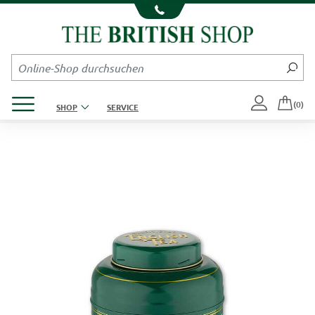
Kompletten Head der Seite überspringen
Produktmenü öffnen
(0)
SHOP
SERVICE