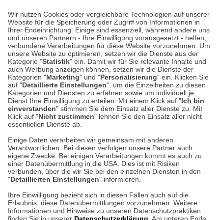
Wir nutzen Cookies oder vergleichbare Technologien auf unserer
Website für die Speicherung oder Zugriff von Informationen in
Unser Geschäft in Meckenheim
Ihrer Endeinrichtung. Einige sind essenziell, während andere uns
und unseren Partnern - Ihre Einwilligung vorausgesetzt - helfen,
verbundene Verarbeitungen für diese Website vorzunehmen. Um
Auf dem Steinbüchel 6
unsere Website zu optimieren, setzen wir die Dienste aus der
53340 Meckenheim
Kategorie "
Statistik
" ein. Damit wir für Sie relevante Inhalte und
auch Werbung anzeigen können, setzen wir die Dienste der
Kategorien "
Marketing
" und "
Personalisierung
" ein. Klicken Sie
Montag bis Samstag 9:00 Uhr bis 18:00 Uhr
auf "
Detaillierte Einstellungen
", um die Einzelheiten zu diesen
Kategorien und Diensten zu erfahren sowie um individuell je
weitere Information
Dienst Ihre Einwilligung zu erteilen. Mit einem Klick auf "
Ich bin
einverstanden
" stimmen Sie dem Einsatz aller Dienste zu. Mit
Klick auf "
Nicht zustimmen
" lehnen Sie den Einsatz aller nicht
essentiellen Dienste ab.
Hier finden Sie uns im Netz
Einige Daten verarbeiten wir gemeinsam mit anderen
Verantwortlichen. Bei diesen verfolgen unsere Partner auch
eigene Zwecke. Bei einigen Verarbeitungen kommt es auch zu
einer Datenübermittlung in die USA. Dies ist mit Risiken
verbunden, über die wir Sie bei den einzelnen Diensten in den
Cookie-Einstellungen in Ihrem Browser
"
Detaillierten Einstellungen
" informieren.
AGB
Rücksendung von Waren
Datenschutz
Impressum
Ihre Einwilligung bezieht sich in diesen Fällen auch auf die
Kontakt
Umwelt und Entsorgung
Erlaubnis, diese Datenübermittlungen vorzunehmen. Weitere
ACHTUNG!
Informationen und Hinweise zu unseren Datenschutzpraktiken
Zur Echtheit von Bewertungen
Hinweisgeber-Schutzgesetz
finden Sie in unserer
Datenschutzerklärung
. Am unteren Ende