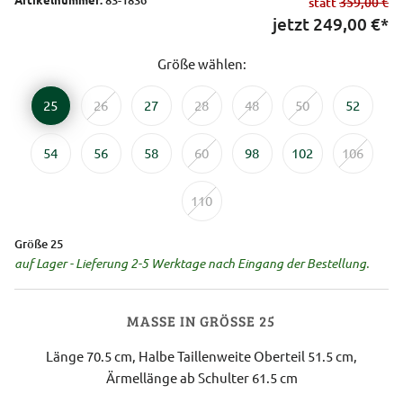
statt
359,00 €
jetzt
249,00
€*
Größe wählen:
25
26
27
28
48
50
52
54
56
58
60
98
102
106
110
Größe 25
auf Lager - Lieferung 2-5 Werktage nach Eingang der Bestellung.
MASSE IN GRÖSSE 25
Länge 70.5 cm, Halbe Taillenweite Oberteil 51.5 cm,
Ärmellänge ab Schulter 61.5 cm