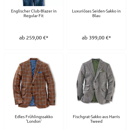
Englischer Club-Blazer in
Luxuriöses Seiden-Sakko in
Regular Fit
Blau
ab 259,00
€
*
ab 399,00
€
*
Edles Frühlingssakko
Fischgrat-Sakko aus Harris
'London'
Tweed