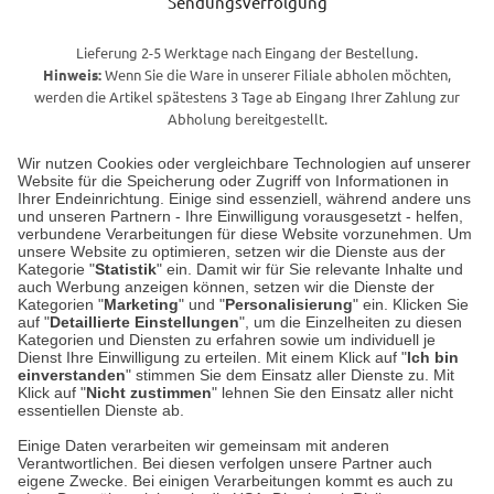
Sendungsverfolgung
Lieferung 2-5 Werktage nach Eingang der Bestellung.
Hinweis:
Wenn Sie die Ware in unserer Filiale abholen möchten,
werden die Artikel spätestens 3 Tage ab Eingang Ihrer Zahlung zur
Abholung bereitgestellt.
Wir nutzen Cookies oder vergleichbare Technologien auf unserer
Website für die Speicherung oder Zugriff von Informationen in
Unser Geschäft in Meckenheim
Ihrer Endeinrichtung. Einige sind essenziell, während andere uns
und unseren Partnern - Ihre Einwilligung vorausgesetzt - helfen,
verbundene Verarbeitungen für diese Website vorzunehmen. Um
Auf dem Steinbüchel 6
unsere Website zu optimieren, setzen wir die Dienste aus der
53340 Meckenheim
Kategorie "
Statistik
" ein. Damit wir für Sie relevante Inhalte und
auch Werbung anzeigen können, setzen wir die Dienste der
Kategorien "
Marketing
" und "
Personalisierung
" ein. Klicken Sie
Montag bis Samstag 9:00 Uhr bis 18:00 Uhr
auf "
Detaillierte Einstellungen
", um die Einzelheiten zu diesen
Kategorien und Diensten zu erfahren sowie um individuell je
weitere Information
Dienst Ihre Einwilligung zu erteilen. Mit einem Klick auf "
Ich bin
einverstanden
" stimmen Sie dem Einsatz aller Dienste zu. Mit
Klick auf "
Nicht zustimmen
" lehnen Sie den Einsatz aller nicht
essentiellen Dienste ab.
Hier finden Sie uns im Netz
Einige Daten verarbeiten wir gemeinsam mit anderen
Verantwortlichen. Bei diesen verfolgen unsere Partner auch
eigene Zwecke. Bei einigen Verarbeitungen kommt es auch zu