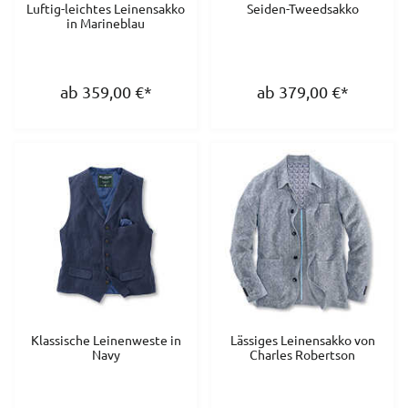
Luftig-leichtes Leinensakko
Seiden-Tweedsakko
in Marineblau
ab 359,00
€
*
ab 379,00
€
*
Klassische Leinenweste in
Lässiges Leinensakko von
Navy
Charles Robertson