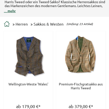
Harris Tweed oder ein Tweed-Sakko? Klassische Herrensakkos sind
das Markenzeichen des modernen Gentlemans. Leichtes Leinen,
edle Seide im Mix mit Schurwolle machen die Sakkos im
... mehr
englischen Stil sommertauglich. Bei THE BRITISH SHOP finden Sie
außerdem eine Auswahl typisch britischer Westen und den
englischen Club-Blazer. Stehkragensakko oder Sakkojacken mit
Herren
Sakkos & Westen
(Umfang: 23 Artikel)
Überkaro, für jeden Kleidungsstil haben wir das richtige Sakko.
Wellington-Weste 'Wales'
Premium-Fischgratsakko aus
Harris Tweed
ab 179,00
€
*
ab 379,00
€
*