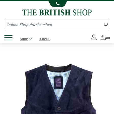
Kompletten Head der Seite überspringen
Produktmenü öffnen
(0)
SHOP
SERVICE