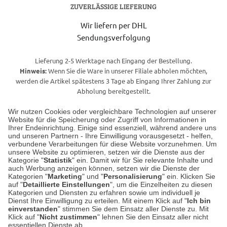
ZUVERLÄSSIGE LIEFERUNG
Wir liefern per DHL
Sendungsverfolgung
Lieferung 2-5 Werktage nach Eingang der Bestellung.
Hinweis:
Wenn Sie die Ware in unserer Filiale abholen möchten,
werden die Artikel spätestens 3 Tage ab Eingang Ihrer Zahlung zur
Abholung bereitgestellt.
Wir nutzen Cookies oder vergleichbare Technologien auf unserer
Website für die Speicherung oder Zugriff von Informationen in
Unser Geschäft in Meckenheim
Ihrer Endeinrichtung. Einige sind essenziell, während andere uns
und unseren Partnern - Ihre Einwilligung vorausgesetzt - helfen,
verbundene Verarbeitungen für diese Website vorzunehmen. Um
Auf dem Steinbüchel 6
unsere Website zu optimieren, setzen wir die Dienste aus der
53340 Meckenheim
Kategorie "
Statistik
" ein. Damit wir für Sie relevante Inhalte und
auch Werbung anzeigen können, setzen wir die Dienste der
Kategorien "
Marketing
" und "
Personalisierung
" ein. Klicken Sie
Montag bis Samstag 9:00 Uhr bis 18:00 Uhr
auf "
Detaillierte Einstellungen
", um die Einzelheiten zu diesen
Kategorien und Diensten zu erfahren sowie um individuell je
weitere Information
Dienst Ihre Einwilligung zu erteilen. Mit einem Klick auf "
Ich bin
einverstanden
" stimmen Sie dem Einsatz aller Dienste zu. Mit
Klick auf "
Nicht zustimmen
" lehnen Sie den Einsatz aller nicht
essentiellen Dienste ab.