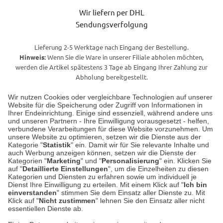
Wir liefern per DHL
Sendungsverfolgung
Lieferung 2-5 Werktage nach Eingang der Bestellung.
Hinweis:
Wenn Sie die Ware in unserer Filiale abholen möchten,
werden die Artikel spätestens 3 Tage ab Eingang Ihrer Zahlung zur
Abholung bereitgestellt.
Wir nutzen Cookies oder vergleichbare Technologien auf unserer
Website für die Speicherung oder Zugriff von Informationen in
Unser Geschäft in Meckenheim
Ihrer Endeinrichtung. Einige sind essenziell, während andere uns
und unseren Partnern - Ihre Einwilligung vorausgesetzt - helfen,
verbundene Verarbeitungen für diese Website vorzunehmen. Um
Auf dem Steinbüchel 6
unsere Website zu optimieren, setzen wir die Dienste aus der
53340 Meckenheim
Kategorie "
Statistik
" ein. Damit wir für Sie relevante Inhalte und
auch Werbung anzeigen können, setzen wir die Dienste der
Kategorien "
Marketing
" und "
Personalisierung
" ein. Klicken Sie
Montag bis Samstag 9:00 Uhr bis 18:00 Uhr
auf "
Detaillierte Einstellungen
", um die Einzelheiten zu diesen
Kategorien und Diensten zu erfahren sowie um individuell je
weitere Information
Dienst Ihre Einwilligung zu erteilen. Mit einem Klick auf "
Ich bin
einverstanden
" stimmen Sie dem Einsatz aller Dienste zu. Mit
Klick auf "
Nicht zustimmen
" lehnen Sie den Einsatz aller nicht
essentiellen Dienste ab.
Hier finden Sie uns im Netz