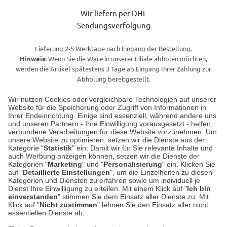
Wir liefern per DHL
Sendungsverfolgung
Lieferung 2-5 Werktage nach Eingang der Bestellung.
Hinweis:
Wenn Sie die Ware in unserer Filiale abholen möchten,
werden die Artikel spätestens 3 Tage ab Eingang Ihrer Zahlung zur
Abholung bereitgestellt.
Wir nutzen Cookies oder vergleichbare Technologien auf unserer
Website für die Speicherung oder Zugriff von Informationen in
Unser Geschäft in Meckenheim
Ihrer Endeinrichtung. Einige sind essenziell, während andere uns
und unseren Partnern - Ihre Einwilligung vorausgesetzt - helfen,
verbundene Verarbeitungen für diese Website vorzunehmen. Um
Auf dem Steinbüchel 6
unsere Website zu optimieren, setzen wir die Dienste aus der
53340 Meckenheim
Kategorie "
Statistik
" ein. Damit wir für Sie relevante Inhalte und
auch Werbung anzeigen können, setzen wir die Dienste der
Kategorien "
Marketing
" und "
Personalisierung
" ein. Klicken Sie
Montag bis Samstag 9:00 Uhr bis 18:00 Uhr
auf "
Detaillierte Einstellungen
", um die Einzelheiten zu diesen
Kategorien und Diensten zu erfahren sowie um individuell je
weitere Information
Dienst Ihre Einwilligung zu erteilen. Mit einem Klick auf "
Ich bin
einverstanden
" stimmen Sie dem Einsatz aller Dienste zu. Mit
Klick auf "
Nicht zustimmen
" lehnen Sie den Einsatz aller nicht
essentiellen Dienste ab.
Hier finden Sie uns im Netz