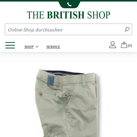
Kompletten Head der Seite überspringen
Produktmenü öffnen
(0)
SHOP
SERVICE