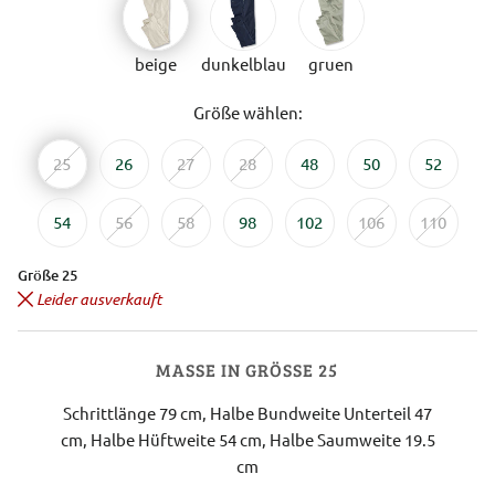
beige
dunkelblau
gruen
Größe wählen:
25
26
27
28
48
50
52
54
56
58
98
102
106
110
Größe 25
Leider ausverkauft
MASSE IN GRÖSSE 25
Schrittlänge 79 cm, Halbe Bundweite Unterteil 47
cm, Halbe Hüftweite 54 cm, Halbe Saumweite 19.5
cm