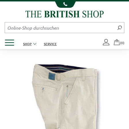
Kompletten Head der Seite überspringen
Produktmenü öffnen
(0)
SHOP
SERVICE