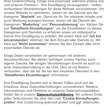
Ihrer Endeinrichtung. Einige sind essenziell, während andere uns
und unseren Partnern - Ihre Einwilligung vorausgesetzt - helfen,
verbundene Verarbeitungen für diese Website vorzunehmen. Um
Auf dem Steinbüchel 6
unsere Website zu optimieren, setzen wir die Dienste aus der
53340 Meckenheim
Kategorie "
Statistik
" ein. Damit wir für Sie relevante Inhalte und
auch Werbung anzeigen können, setzen wir die Dienste der
Kategorien "
Marketing
" und "
Personalisierung
" ein. Klicken Sie
Montag bis Samstag 9:00 Uhr bis 18:00 Uhr
auf "
Detaillierte Einstellungen
", um die Einzelheiten zu diesen
Kategorien und Diensten zu erfahren sowie um individuell je
weitere Information
Dienst Ihre Einwilligung zu erteilen. Mit einem Klick auf "
Ich bin
einverstanden
" stimmen Sie dem Einsatz aller Dienste zu. Mit
Klick auf "
Nicht zustimmen
" lehnen Sie den Einsatz aller nicht
essentiellen Dienste ab.
Hier finden Sie uns im Netz
Einige Daten verarbeiten wir gemeinsam mit anderen
Verantwortlichen. Bei diesen verfolgen unsere Partner auch
eigene Zwecke. Bei einigen Verarbeitungen kommt es auch zu
einer Datenübermittlung in die USA. Dies ist mit Risiken
verbunden, über die wir Sie bei den einzelnen Diensten in den
Cookie-Einstellungen in Ihrem Browser
"
Detaillierten Einstellungen
" informieren.
AGB
Rücksendung von Waren
Datenschutz
Impressum
Ihre Einwilligung bezieht sich in diesen Fällen auch auf die
Kontakt
Umwelt und Entsorgung
Erlaubnis, diese Datenübermittlungen vorzunehmen. Weitere
ACHTUNG!
Informationen und Hinweise zu unseren Datenschutzpraktiken
Zur Echtheit von Bewertungen
Hinweisgeber-Schutzgesetz
finden Sie in unserer
Datenschutzerklärung
. Am unteren Ende
Ihr Browser speichert aktuell keine Cookies!
Barrierefreiheit unserer Website
jeder Seite können Sie über den Link "
Cookie-Einstellungen
Leider können Sie in diesem Fall unseren Online-Shop
prüfen
" Ihre Zustimmung jederzeit prüfen und ggf. widerrufen..
Letzte Aktualisierung des Shops
nur eingeschränkt nutzen.