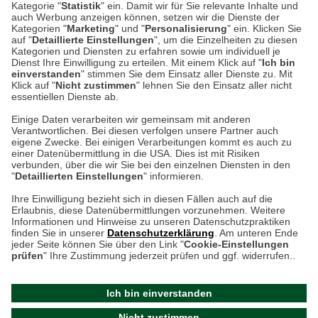
53340 Meckenheim
Kategorie "
Statistik
" ein. Damit wir für Sie relevante Inhalte und
auch Werbung anzeigen können, setzen wir die Dienste der
Kategorien "
Marketing
" und "
Personalisierung
" ein. Klicken Sie
Montag bis Samstag 9:00 Uhr bis 18:00 Uhr
auf "
Detaillierte Einstellungen
", um die Einzelheiten zu diesen
Kategorien und Diensten zu erfahren sowie um individuell je
weitere Information
Dienst Ihre Einwilligung zu erteilen. Mit einem Klick auf "
Ich bin
einverstanden
" stimmen Sie dem Einsatz aller Dienste zu. Mit
Klick auf "
Nicht zustimmen
" lehnen Sie den Einsatz aller nicht
essentiellen Dienste ab.
Hier finden Sie uns im Netz
Einige Daten verarbeiten wir gemeinsam mit anderen
Verantwortlichen. Bei diesen verfolgen unsere Partner auch
eigene Zwecke. Bei einigen Verarbeitungen kommt es auch zu
einer Datenübermittlung in die USA. Dies ist mit Risiken
verbunden, über die wir Sie bei den einzelnen Diensten in den
Cookie-Einstellungen in Ihrem Browser
"
Detaillierten Einstellungen
" informieren.
AGB
Rücksendung von Waren
Datenschutz
Impressum
Ihre Einwilligung bezieht sich in diesen Fällen auch auf die
Kontakt
Umwelt und Entsorgung
Erlaubnis, diese Datenübermittlungen vorzunehmen. Weitere
ACHTUNG!
Informationen und Hinweise zu unseren Datenschutzpraktiken
Zur Echtheit von Bewertungen
Hinweisgeber-Schutzgesetz
finden Sie in unserer
Datenschutzerklärung
. Am unteren Ende
Ihr Browser speichert aktuell keine Cookies!
Barrierefreiheit unserer Website
jeder Seite können Sie über den Link "
Cookie-Einstellungen
Leider können Sie in diesem Fall unseren Online-Shop
prüfen
" Ihre Zustimmung jederzeit prüfen und ggf. widerrufen..
Letzte Aktualisierung des Shops
nur eingeschränkt nutzen.
am 07.08.2026 um 15:47
Ich bin einverstanden
Bitte stellen Sie sicher, dass Ihr Browser unsere funktionalen
©
2024 THE BRITISH SHOP
Nicht zustimmen