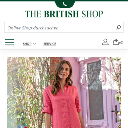
Kompletten Head der Seite überspringen
Produktmenü öffnen
(0)
SHOP
SERVICE