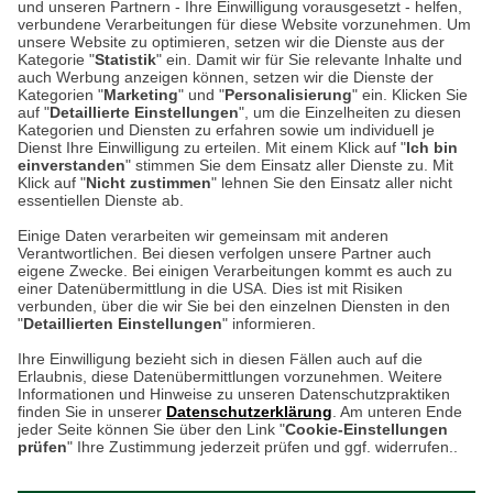
und unseren Partnern - Ihre Einwilligung vorausgesetzt - helfen,
verbundene Verarbeitungen für diese Website vorzunehmen. Um
Auf dem Steinbüchel 6
unsere Website zu optimieren, setzen wir die Dienste aus der
53340 Meckenheim
Kategorie "
Statistik
" ein. Damit wir für Sie relevante Inhalte und
auch Werbung anzeigen können, setzen wir die Dienste der
Kategorien "
Marketing
" und "
Personalisierung
" ein. Klicken Sie
Montag bis Samstag 9:00 Uhr bis 18:00 Uhr
auf "
Detaillierte Einstellungen
", um die Einzelheiten zu diesen
Kategorien und Diensten zu erfahren sowie um individuell je
weitere Information
Dienst Ihre Einwilligung zu erteilen. Mit einem Klick auf "
Ich bin
einverstanden
" stimmen Sie dem Einsatz aller Dienste zu. Mit
Klick auf "
Nicht zustimmen
" lehnen Sie den Einsatz aller nicht
essentiellen Dienste ab.
Hier finden Sie uns im Netz
Einige Daten verarbeiten wir gemeinsam mit anderen
Verantwortlichen. Bei diesen verfolgen unsere Partner auch
eigene Zwecke. Bei einigen Verarbeitungen kommt es auch zu
einer Datenübermittlung in die USA. Dies ist mit Risiken
verbunden, über die wir Sie bei den einzelnen Diensten in den
Cookie-Einstellungen in Ihrem Browser
"
Detaillierten Einstellungen
" informieren.
AGB
Rücksendung von Waren
Datenschutz
Impressum
Ihre Einwilligung bezieht sich in diesen Fällen auch auf die
Kontakt
Umwelt und Entsorgung
Erlaubnis, diese Datenübermittlungen vorzunehmen. Weitere
ACHTUNG!
Informationen und Hinweise zu unseren Datenschutzpraktiken
Zur Echtheit von Bewertungen
Hinweisgeber-Schutzgesetz
finden Sie in unserer
Datenschutzerklärung
. Am unteren Ende
Ihr Browser speichert aktuell keine Cookies!
Barrierefreiheit unserer Website
jeder Seite können Sie über den Link "
Cookie-Einstellungen
Leider können Sie in diesem Fall unseren Online-Shop
prüfen
" Ihre Zustimmung jederzeit prüfen und ggf. widerrufen..
Letzte Aktualisierung des Shops
nur eingeschränkt nutzen.