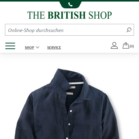
Kompletten Head der Seite überspringen
Produktmenü öffnen
(0)
SHOP
SERVICE