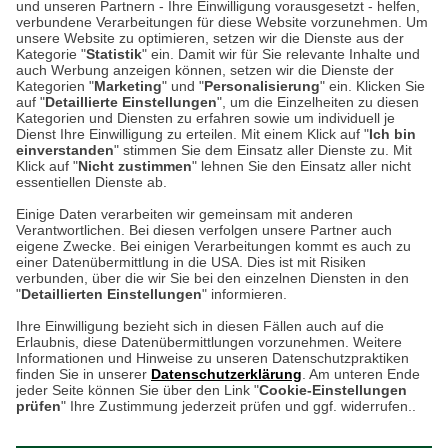
und unseren Partnern - Ihre Einwilligung vorausgesetzt - helfen,
verbundene Verarbeitungen für diese Website vorzunehmen. Um
Auf dem Steinbüchel 6
unsere Website zu optimieren, setzen wir die Dienste aus der
53340 Meckenheim
Kategorie "
Statistik
" ein. Damit wir für Sie relevante Inhalte und
auch Werbung anzeigen können, setzen wir die Dienste der
Kategorien "
Marketing
" und "
Personalisierung
" ein. Klicken Sie
Montag bis Samstag 9:00 Uhr bis 18:00 Uhr
auf "
Detaillierte Einstellungen
", um die Einzelheiten zu diesen
Kategorien und Diensten zu erfahren sowie um individuell je
weitere Information
Dienst Ihre Einwilligung zu erteilen. Mit einem Klick auf "
Ich bin
einverstanden
" stimmen Sie dem Einsatz aller Dienste zu. Mit
Klick auf "
Nicht zustimmen
" lehnen Sie den Einsatz aller nicht
essentiellen Dienste ab.
Hier finden Sie uns im Netz
Einige Daten verarbeiten wir gemeinsam mit anderen
Verantwortlichen. Bei diesen verfolgen unsere Partner auch
eigene Zwecke. Bei einigen Verarbeitungen kommt es auch zu
einer Datenübermittlung in die USA. Dies ist mit Risiken
verbunden, über die wir Sie bei den einzelnen Diensten in den
Cookie-Einstellungen in Ihrem Browser
"
Detaillierten Einstellungen
" informieren.
AGB
Rücksendung von Waren
Datenschutz
Impressum
Ihre Einwilligung bezieht sich in diesen Fällen auch auf die
Kontakt
Umwelt und Entsorgung
Erlaubnis, diese Datenübermittlungen vorzunehmen. Weitere
ACHTUNG!
Informationen und Hinweise zu unseren Datenschutzpraktiken
Zur Echtheit von Bewertungen
Hinweisgeber-Schutzgesetz
finden Sie in unserer
Datenschutzerklärung
. Am unteren Ende
Ihr Browser speichert aktuell keine Cookies!
Barrierefreiheit unserer Website
jeder Seite können Sie über den Link "
Cookie-Einstellungen
Leider können Sie in diesem Fall unseren Online-Shop
prüfen
" Ihre Zustimmung jederzeit prüfen und ggf. widerrufen..
Letzte Aktualisierung des Shops
nur eingeschränkt nutzen.