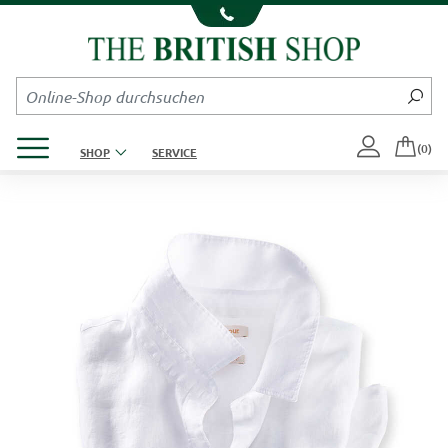
Kompletten Head der Seite überspringen
Produktmenü öffnen
(0)
SHOP
SERVICE