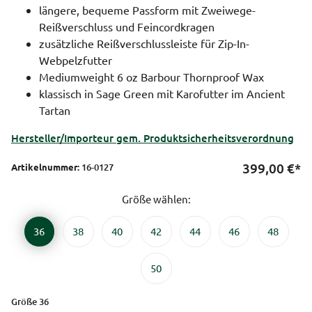
längere, bequeme Passform mit Zweiwege-
Reißverschluss und Feincordkragen
zusätzliche Reißverschlussleiste für Zip-In-
Webpelzfutter
Mediumweight 6 oz Barbour Thornproof Wax
klassisch in Sage Green mit Karofutter im Ancient
Tartan
Hersteller/Importeur gem. Produktsicherheitsverordnung
399,00
€*
Artikelnummer:
16-0127
Größe wählen:
36
38
40
42
44
46
48
50
Größe 36