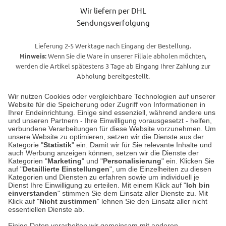
Wir liefern per DHL
Sendungsverfolgung
Lieferung 2-5 Werktage nach Eingang der Bestellung.
Hinweis:
Wenn Sie die Ware in unserer Filiale abholen möchten,
werden die Artikel spätestens 3 Tage ab Eingang Ihrer Zahlung zur
Abholung bereitgestellt.
Wir nutzen Cookies oder vergleichbare Technologien auf unserer
Website für die Speicherung oder Zugriff von Informationen in
Unser Geschäft in Meckenheim
Ihrer Endeinrichtung. Einige sind essenziell, während andere uns
und unseren Partnern - Ihre Einwilligung vorausgesetzt - helfen,
verbundene Verarbeitungen für diese Website vorzunehmen. Um
Auf dem Steinbüchel 6
unsere Website zu optimieren, setzen wir die Dienste aus der
53340 Meckenheim
Kategorie "
Statistik
" ein. Damit wir für Sie relevante Inhalte und
auch Werbung anzeigen können, setzen wir die Dienste der
Kategorien "
Marketing
" und "
Personalisierung
" ein. Klicken Sie
Montag bis Samstag 9:00 Uhr bis 18:00 Uhr
auf "
Detaillierte Einstellungen
", um die Einzelheiten zu diesen
Kategorien und Diensten zu erfahren sowie um individuell je
weitere Information
Dienst Ihre Einwilligung zu erteilen. Mit einem Klick auf "
Ich bin
einverstanden
" stimmen Sie dem Einsatz aller Dienste zu. Mit
Klick auf "
Nicht zustimmen
" lehnen Sie den Einsatz aller nicht
essentiellen Dienste ab.
Hier finden Sie uns im Netz
Einige Daten verarbeiten wir gemeinsam mit anderen