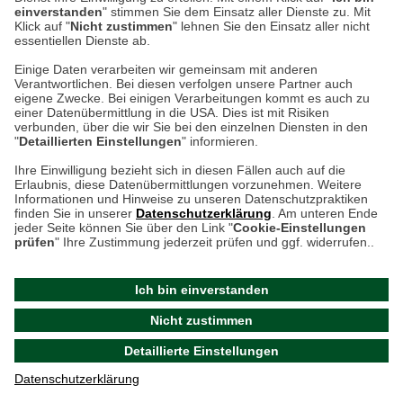
Herbstwetter
einverstanden
" stimmen Sie dem Einsatz aller Dienste zu. Mit
leichte Sommerjacken & Overshirts aus Baumwolle
Klick auf "
Nicht zustimmen
" lehnen Sie den Einsatz aller nicht
essentiellen Dienste ab.
Klassische Wachsjacke, leichte Steppjacke oder wetterfester
Einige Daten verarbeiten wir gemeinsam mit anderen
Regenparka die Barbour Damenjacken bieten für Damen, die
Verantwortlichen. Bei diesen verfolgen unsere Partner auch
eigene Zwecke. Bei einigen Verarbeitungen kommt es auch zu
den dezenten British Country Look schätzen, immer das
einer Datenübermittlung in die USA. Dies ist mit Risiken
passende Modell. Olivgrün, Navy, Khaki und Beige die
verbunden, über die wir Sie bei den einzelnen Diensten in den
Cookie-Einstellungen in Ihrem Browser
"
Detaillierten Einstellungen
" informieren.
klassischen Farben der britischen Countryside stehen für
Understatement und einen unaufgeregten, klassischen
Ihre Einwilligung bezieht sich in diesen Fällen auch auf die
Erlaubnis, diese Datenübermittlungen vorzunehmen. Weitere
Kleidungsstil. Ausgerüstet mit wärmendem Teddyfutter,
ACHTUNG!
Informationen und Hinweise zu unseren Datenschutzpraktiken
speziellen Westeneinsätzen oder der Kunstdaune "Fibre
finden Sie in unserer
Datenschutzerklärung
. Am unteren Ende
Ihr Browser speichert aktuell keine Cookies!
jeder Seite können Sie über den Link "
Cookie-Einstellungen
Down" bieten die Barbour Winterjacken Wetterschutz und
Leider können Sie in diesem Fall unseren Online-Shop
prüfen
" Ihre Zustimmung jederzeit prüfen und ggf. widerrufen..
hohen Tragekomfort und bleiben stets dem klassischen
nur eingeschränkt nutzen.
Landhaus-Stil treu.
Ich bin einverstanden
Bitte stellen Sie sicher, dass Ihr Browser unsere funktionalen
Barbour Damenmode Qualität für die
Nicht zustimmen
Cookies für die Dauer Ihres Besuchs auf unserer Website
Country Lady
Detaillierte Einstellungen
akzeptiert. Unabhängig davon können Sie entscheiden,
welche zustimmungspflichtigen Cookies wir setzen dürfen.
Datenschutzerklärung
Als autorisierter Barbour-Händler steht THE BRITISH SHOP