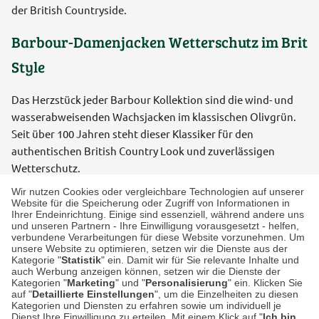
der British Countryside.
Barbour-Damenjacken Wetterschutz im Brit
Style
Das Herzstück jeder Barbour Kollektion sind die wind- und
wasserabweisenden Wachsjacken im klassischen Olivgrün.
Seit über 100 Jahren steht dieser Klassiker für den
authentischen British Country Look und zuverlässigen
Wetterschutz.
Die Barbour Jackenkollektion im Überblick:
Wir nutzen Cookies oder vergleichbare Technologien auf unserer
Robuster Klassiker im zeitlosen Look: Wachsjacken
Website für die Speicherung oder Zugriff von Informationen in
Ihrer Endeinrichtung. Einige sind essenziell, während andere uns
aus gewachster Baumwolle
und unseren Partnern - Ihre Einwilligung vorausgesetzt - helfen,
Bewährtes Design & Barbour Basic: die Liddesdale
verbundene Verarbeitungen für diese Website vorzunehmen. Um
unsere Website zu optimieren, setzen wir die Dienste aus der
Steppjacke
Kategorie "
Statistik
" ein. Damit wir für Sie relevante Inhalte und
leichte Kurz-Steppjacken wie die Flyweight Cavalry
auch Werbung anzeigen können, setzen wir die Dienste der
Kategorien "
Marketing
" und "
Personalisierung
" ein. Klicken Sie
oder Haydock
auf "
Detaillierte Einstellungen
", um die Einzelheiten zu diesen
moderne Regenparkas für wechselhaftes
Kategorien und Diensten zu erfahren sowie um individuell je
Dienst Ihre Einwilligung zu erteilen. Mit einem Klick auf "
Ich bin