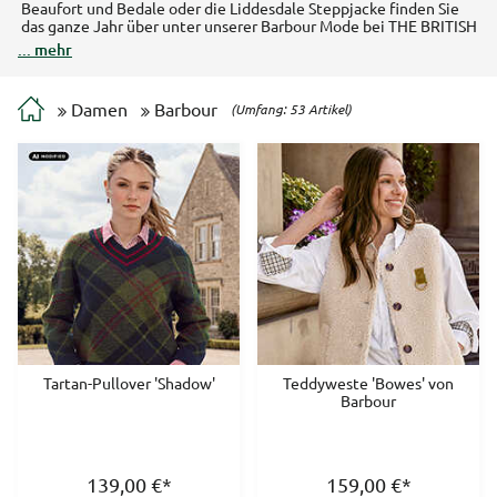
Beaufort und Bedale oder die Liddesdale Steppjacke finden Sie
das ganze Jahr über unter unserer Barbour Mode bei THE BRITISH
SHOP. Wir wählen aus jeder neuen Barbour Kollektion die besten
... mehr
Stücke für Sie aus. Im Frühling und Sommer können Sie bei uns die
farbenfrohe Barbour Damenmode der Lifestyle Collection
entdecken. Im Winter haben die Barbour Tartans ihren großen
Damen
Barbour
(Umfang: 53 Artikel)
Auftritt auf unserer Barbour Mode.
Tartan-Pullover 'Shadow'
Teddyweste 'Bowes' von
Barbour
139,00
€
*
159,00
€
*