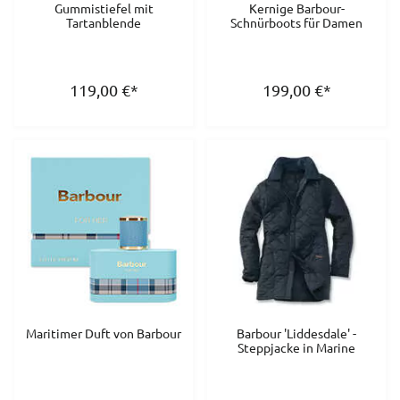
Gummistiefel mit
Kernige Barbour-
Tartanblende
Schnürboots für Damen
119,00
€
*
199,00
€
*
Maritimer Duft von Barbour
Barbour 'Liddesdale' -
Steppjacke in Marine