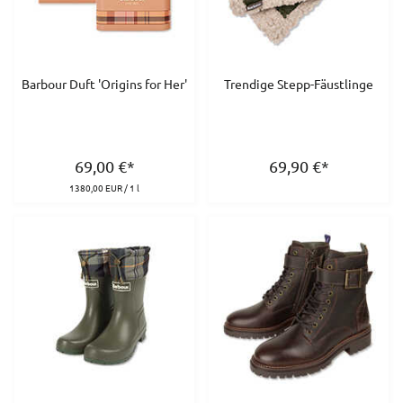
Barbour Duft 'Origins for Her'
Trendige Stepp-Fäustlinge
69,00
€
*
69,90
€
*
1380,00 EUR / 1 l