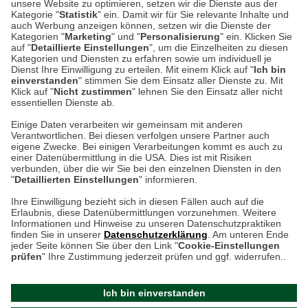
unsere Website zu optimieren, setzen wir die Dienste aus der
53340 Meckenheim
Kategorie "
Statistik
" ein. Damit wir für Sie relevante Inhalte und
auch Werbung anzeigen können, setzen wir die Dienste der
Kategorien "
Marketing
" und "
Personalisierung
" ein. Klicken Sie
Montag bis Samstag 9:00 Uhr bis 18:00 Uhr
auf "
Detaillierte Einstellungen
", um die Einzelheiten zu diesen
Kategorien und Diensten zu erfahren sowie um individuell je
weitere Information
Dienst Ihre Einwilligung zu erteilen. Mit einem Klick auf "
Ich bin
einverstanden
" stimmen Sie dem Einsatz aller Dienste zu. Mit
Klick auf "
Nicht zustimmen
" lehnen Sie den Einsatz aller nicht
essentiellen Dienste ab.
Hier finden Sie uns im Netz
Einige Daten verarbeiten wir gemeinsam mit anderen
Verantwortlichen. Bei diesen verfolgen unsere Partner auch
eigene Zwecke. Bei einigen Verarbeitungen kommt es auch zu
einer Datenübermittlung in die USA. Dies ist mit Risiken
verbunden, über die wir Sie bei den einzelnen Diensten in den
Cookie-Einstellungen in Ihrem Browser
"
Detaillierten Einstellungen
" informieren.
AGB
Rücksendung von Waren
Datenschutz
Impressum
Ihre Einwilligung bezieht sich in diesen Fällen auch auf die
Kontakt
Umwelt und Entsorgung
Erlaubnis, diese Datenübermittlungen vorzunehmen. Weitere
ACHTUNG!
Informationen und Hinweise zu unseren Datenschutzpraktiken
Zur Echtheit von Bewertungen
Hinweisgeber-Schutzgesetz
finden Sie in unserer
Datenschutzerklärung
. Am unteren Ende
Ihr Browser speichert aktuell keine Cookies!
Barrierefreiheit unserer Website
jeder Seite können Sie über den Link "
Cookie-Einstellungen
Leider können Sie in diesem Fall unseren Online-Shop
prüfen
" Ihre Zustimmung jederzeit prüfen und ggf. widerrufen..
Letzte Aktualisierung des Shops
nur eingeschränkt nutzen.
am 06.08.2026 um 00:16
Ich bin einverstanden