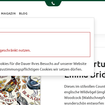
MAGAZIN
BLOG
e
Essen & Trinken
Garten
Sale
uch 'Gamebirds' von Emma Bridgewater
ngeschränkt nutzen.
Geschirrt
Cookies für die Dauer Ihres Besuchs auf unserer Website
zustimmungspflichtigen Cookies wir setzen dürfen.
Emma Bri
Dieses im stilvollen Coun
englische Wildvögel (eng
Woodcock (Waldschnepfe)
wunderschön entworfen 