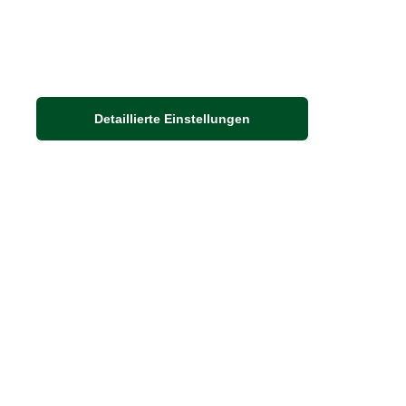
Detaillierte Einstellungen
Adresse
Auf dem Steinbüchel 6
53340 Meckenheim
DIE FEINE ENGLISCHE ART
30 Jahre britische Lebensart
Exklusives Sortiment