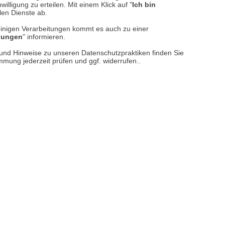
illigung zu erteilen. Mit einem Klick auf "
Ich bin
llen Dienste ab.
einigen Verarbeitungen kommt es auch zu einer
llungen
" informieren.
reise inkl. ges. MwSt. / zzgl.
Versandkosten
n und Hinweise zu unseren Datenschutzpraktiken finden Sie
immung jederzeit prüfen und ggf. widerrufen..
er finden Sie uns im Netz
Vertrag widerrufen