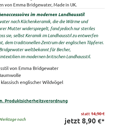
n von Emma Bridgewater, Made in UK.
enaccessoires im modernen Landhausstil
ater nach Küchenkeramik, die die Wärme und
rer Mutter widerspiegelt, fand jedoch nur steriles
oss sie, selbst Keramik im Landhausstil zu entwerfen
t, dem traditionellen Zentrum der englischen Töpferei.
Bridgewater weltbekannt für Becher,
mtextilien im modernen britischen Landhausstil.
sstil von Emma Bridgewater
 Baumwolle
klassisch englischer Wildvögel
m. Produktsicherheitsverordnung
statt
14,90 €
jetzt
8,90
5 Werktage nach
€*