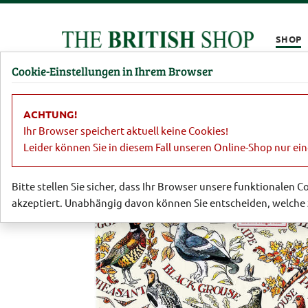
Kompletten Head der Seite überspringen
SHOP
Cookie-Einstellungen in Ihrem Browser
Damen
Herren
Barbour
Parfümerie
Lifestyl
ACHTUNG!
Lifestyle
Heimtextilien
Geschirrt
Ihr Browser speichert aktuell keine Cookies!
Leider können Sie in diesem Fall unseren Online-Shop nur ei
Bitte stellen Sie sicher, dass Ihr Browser unsere funktionalen 
akzeptiert. Unabhängig davon können Sie entscheiden, welche 