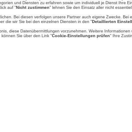
AGB
gorien und Diensten zu erfahren sowie um individuell je Dienst Ihre Einw
ick auf "
Nicht zustimmen
" lehnen Sie den Einsatz aller nicht essentie
Datenschutz
lichen. Bei diesen verfolgen unsere Partner auch eigene Zwecke. Bei 
er die wir Sie bei den einzelnen Diensten in den "
Detaillierten Einste
Impressum
* P
rlaubnis, diese Datenübermittlungen vorzunehmen. Weitere Informatione
Kontakt
e können Sie über den Link "
Cookie-Einstellungen prüfen
" Ihre Zust
Hi
Rücksendung von Waren
Umwelt und Entsorgung
Zur Echtheit von Bewertungen
Hinweisgeber-Schutzgesetz
Barrierefreiheit unserer Website
Gesetzliche Gewährleistung