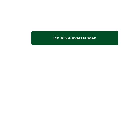
M
Ich bin einverstanden
Anfahrt
Von der Autobahn 565 die Abfahrt Merl nehmen.
Richtung Meckenheim abbiegen.
An der nächsten Kreuzung rechts abbiegen.
ZUVERLÄSSIGE LIEFERUNG
Wir liefern per DHL
Sendungsverfolgung