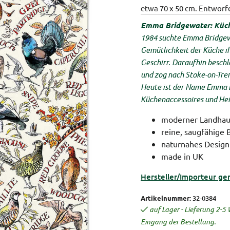
etwa 70 x 50 cm.
Entworfe
Emma Bridgewater: Küch
1984 suchte Emma Bridgew
Gemütlichkeit der Küche ih
Geschirr. Daraufhin beschl
und zog nach Stoke-on-Tren
Heute ist der Name Emma 
Küchenaccessoires und Hei
moderner Landhau
reine, saugfähige
naturnahes Design 
made in UK
Hersteller/Importeur ge
Artikelnummer:
32-0384
auf Lager - Lieferung 2-
Eingang der Bestellung.