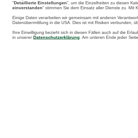
Newsletter-Archiv
"
Detaillierte Einstellungen
", um die Einzelheiten zu diesen Kate
einverstanden
" stimmen Sie dem Einsatz aller Dienste zu. Mit Kl
Größenberater
Einige Daten verarbeiten wir gemeinsam mit anderen Verantwort
Datenübermittlung in die USA. Dies ist mit Risiken verbunden, üb
Blog "Die feine englische Art"
Ihre Einwilligung bezieht sich in diesen Fällen auch auf die E
Print-Magazin
in unserer
Datenschutzerklärung
. Am unteren Ende jeder Seit
Blätterkatalog
Barbour Spezialseite
Häufige Fragen
Stellenangebote
Nachhaltigkeit bei THE BRITISH SHOP