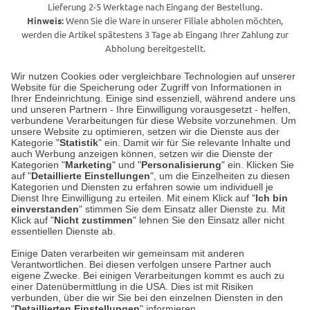
Lieferung 2-5 Werktage nach Eingang der Bestellung.
Hinweis:
Wenn Sie die Ware in unserer Filiale abholen möchten,
werden die Artikel spätestens 3 Tage ab Eingang Ihrer Zahlung zur
Abholung bereitgestellt.
Wir nutzen Cookies oder vergleichbare Technologien auf unserer
Website für die Speicherung oder Zugriff von Informationen in
Unser Geschäft in Meckenheim
Ihrer Endeinrichtung. Einige sind essenziell, während andere uns
und unseren Partnern - Ihre Einwilligung vorausgesetzt - helfen,
verbundene Verarbeitungen für diese Website vorzunehmen. Um
Auf dem Steinbüchel 6
unsere Website zu optimieren, setzen wir die Dienste aus der
53340 Meckenheim
Kategorie "
Statistik
" ein. Damit wir für Sie relevante Inhalte und
auch Werbung anzeigen können, setzen wir die Dienste der
Kategorien "
Marketing
" und "
Personalisierung
" ein. Klicken Sie
Montag bis Samstag 9:00 Uhr bis 18:00 Uhr
auf "
Detaillierte Einstellungen
", um die Einzelheiten zu diesen
Kategorien und Diensten zu erfahren sowie um individuell je
weitere Information
Dienst Ihre Einwilligung zu erteilen. Mit einem Klick auf "
Ich bin
einverstanden
" stimmen Sie dem Einsatz aller Dienste zu. Mit
Klick auf "
Nicht zustimmen
" lehnen Sie den Einsatz aller nicht
essentiellen Dienste ab.
Hier finden Sie uns im Netz
Einige Daten verarbeiten wir gemeinsam mit anderen
Verantwortlichen. Bei diesen verfolgen unsere Partner auch
eigene Zwecke. Bei einigen Verarbeitungen kommt es auch zu
einer Datenübermittlung in die USA. Dies ist mit Risiken
verbunden, über die wir Sie bei den einzelnen Diensten in den
Cookie-Einstellungen in Ihrem Browser
"
Detaillierten Einstellungen
" informieren.