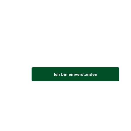
M
Ich bin einverstanden
Anfahrt
Von der Autobahn 565 die Abfahrt Merl nehmen.
Richtung Meckenheim abbiegen.
An der nächsten Kreuzung rechts abbiegen.