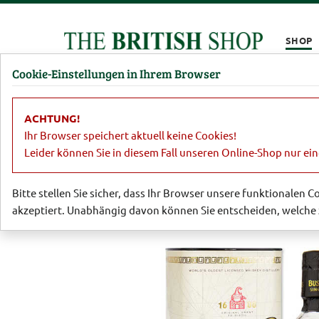
Kompletten Head der Seite überspringen
SHOP
Cookie-Einstellungen in Ihrem Browser
Damen
Herren
Barbour
Parfümerie
Lifestyl
ACHTUNG!
Essen & Trinken
Malt Whisky
Sher
Ihr Browser speichert aktuell keine Cookies!
Leider können Sie in diesem Fall unseren Online-Shop nur ei
Bitte stellen Sie sicher, dass Ihr Browser unsere funktionalen 
akzeptiert. Unabhängig davon können Sie entscheiden, welche 