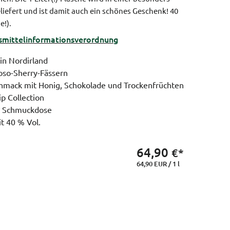
efert und ist damit auch ein schönes Geschenk! 40
e!).
ittel­informations­verordnung
 in Nordirland
oso-Sherry-Fässern
hmack mit Honig, Schokolade und Trockenfrüchten
ip Collection
in Schmuckdose
t 40 % Vol.
64,90
€*
64,90 EUR / 1 l