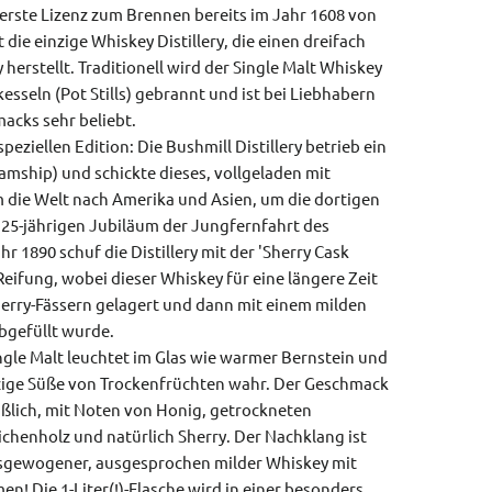
 erste Lizenz zum Brennen bereits im Jahr 1608 von
ort die einzige Whiskey Distillery, die einen dreifach
 herstellt. Traditionell wird der Single Malt Whiskey
sseln (Pot Stills) gebrannt und ist bei Liebhabern
acks sehr beliebt.
eziellen Edition: Die Bushmill Distillery betrieb ein
amship) und schickte dieses, vollgeladen mit
 die Welt nach Amerika und Asien, um die dortigen
25-jährigen Jubiläum der Jungfernfahrt des
r 1890 schuf die Distillery mit der 'Sherry Cask
eifung, wobei dieser Whiskey für eine längere Zeit
erry-Fässern gelagert und dann mit einem milden
bgefüllt wurde.
ngle Malt leuchtet im Glas wie warmer Bernstein und
zige Süße von Trockenfrüchten wahr. Der Geschmack
ßlich, mit Noten von Honig, getrockneten
chenholz und natürlich Sherry. Der Nachklang ist
usgewogener, ausgesprochen milder Whiskey mit
! Die 1-Liter(!)-Flasche wird in einer besonders