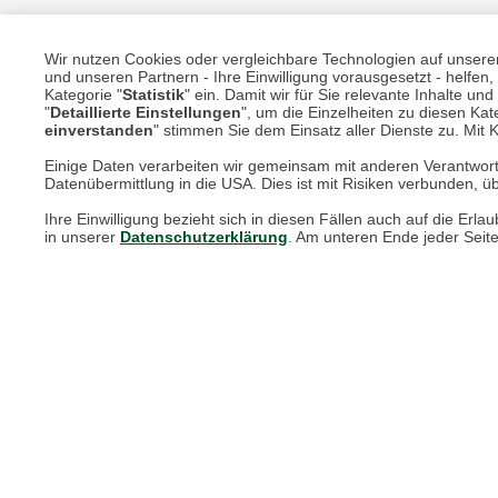
Wir nutzen Cookies oder vergleichbare Technologien auf unserer 
Unsere Services für Sie
und unseren Partnern - Ihre Einwilligung vorausgesetzt - helfe
Kategorie "
Statistik
" ein. Damit wir für Sie relevante Inhalte u
"
Detaillierte Einstellungen
", um die Einzelheiten zu diesen Kate
einverstanden
" stimmen Sie dem Einsatz aller Dienste zu. Mit Kl
Online Magazin
Einige Daten verarbeiten wir gemeinsam mit anderen Verantwort
Newsletter-Archiv
Datenübermittlung in die USA. Dies ist mit Risiken verbunden, üb
Größenberater
Ihre Einwilligung bezieht sich in diesen Fällen auch auf die E
in unserer
Datenschutzerklärung
. Am unteren Ende jeder Seit
Blog "Die feine englische Art"
Print-Magazin
Blätterkatalog
Barbour Spezialseite
Häufige Fragen
Stellenangebote