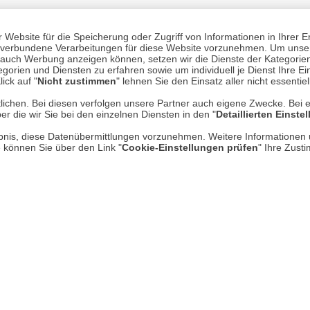
Website für die Speicherung oder Zugriff von Informationen in Ihrer E
Mehr erfahren
Un
n, verbundene Verarbeitungen für diese Website vorzunehmen. Um unser
nd auch Werbung anzeigen können, setzen wir die Dienste der Kategorien
gorien und Diensten zu erfahren sowie um individuell je Dienst Ihre Einw
ick auf "
Nicht zustimmen
" lehnen Sie den Einsatz aller nicht essentie
Über uns
lichen. Bei diesen verfolgen unsere Partner auch eigene Zwecke. Bei 
AGB
er die wir Sie bei den einzelnen Diensten in den "
Detaillierten Einste
Datenschutz
rlaubnis, diese Datenübermittlungen vorzunehmen. Weitere Informatione
e können Sie über den Link "
Cookie-Einstellungen prüfen
" Ihre Zust
Impressum
* P
Kontakt
Hi
Rücksendung von Waren
Umwelt und Entsorgung
Zur Echtheit von Bewertungen
Hinweisgeber-Schutzgesetz