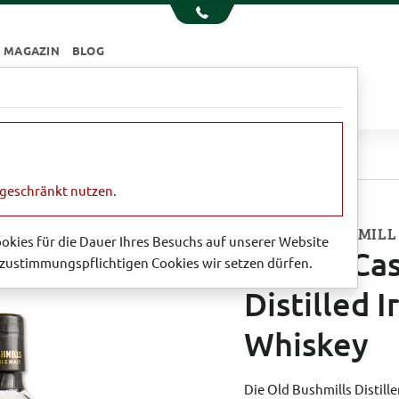
MAGAZIN
BLOG
e
Essen & Trinken
Garten
Sale
ry Cask Reserve Triple Distilled Irish Single Malt Whiskey
ngeschränkt nutzen.
AUS DER BUSHMILL
Cookies für die Dauer Ihres Besuchs auf unserer Website
Sherry Cas
zustimmungspflichtigen Cookies wir setzen dürfen.
Distilled I
Whiskey
Die Old Bushmills Distill