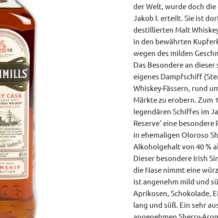
der Welt, wurde doch die
Jakob I. erteilt. Sie ist d
destillierten Malt Whiskey
in den bewährten Kupferke
wegen des milden Geschm
Das Besondere an dieser sp
eigenes Dampfschiff (Ste
Whiskey-Fässern, rund um
Märkte zu erobern. Zum 1
legendären Schiffes im Jah
Reserve' eine besondere R
in ehemaligen Oloroso Sh
Alkoholgehalt von 40 % a
Dieser besondere Irish Si
die Nase nimmt eine wür
ist angenehm mild und sü
Aprikosen, Schokolade, Ei
lang und süß. Ein sehr a
angenehmen Sherry-Aromen