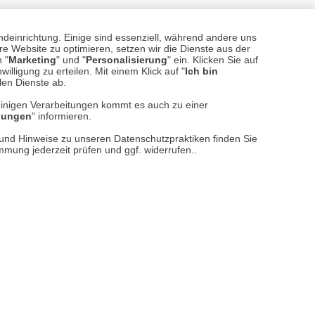
ndeinrichtung. Einige sind essenziell, während andere uns
sere
Versand- und Zahlungsarten
e Website zu optimieren, setzen wir die Dienste aus der
 "
Marketing
" und "
Personalisierung
" ein. Klicken Sie auf
illigung zu erteilen. Mit einem Klick auf "
Ich bin
llen Dienste ab.
einigen Verarbeitungen kommt es auch zu einer
llungen
" informieren.
n und Hinweise zu unseren Datenschutzpraktiken finden Sie
immung jederzeit prüfen und ggf. widerrufen..
reise inkl. ges. MwSt. / zzgl.
Versandkosten
er finden Sie uns im Netz
Vertrag widerrufen