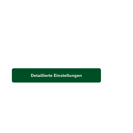
Nachhaltigkeit bei THE BRITISH SHOP
Detaillierte Einstellungen
Adresse
Auf dem Steinbüchel 6
53340 Meckenheim