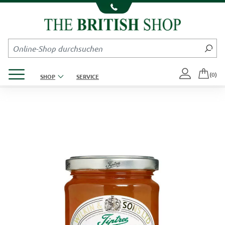
Kompletten Head der Seite überspringen
Produktmenü öffnen
(0)
SHOP
SERVICE