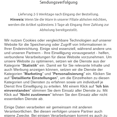
Sendungsverfolgung
Lieferung 2-5 Werktage nach Eingang der Bestellung.
Hinweis:
Wenn Sie die Ware in unserer Filiale abholen möchten,
werden die Artikel spätestens 3 Tage ab Eingang Ihrer Zahlung zur
Abholung bereitgestellt.
Wir nutzen Cookies oder vergleichbare Technologien auf unserer
Website für die Speicherung oder Zugriff von Informationen in
Unser Geschäft in Meckenheim
Ihrer Endeinrichtung. Einige sind essenziell, während andere uns
und unseren Partnern - Ihre Einwilligung vorausgesetzt - helfen,
verbundene Verarbeitungen für diese Website vorzunehmen. Um
Auf dem Steinbüchel 6
unsere Website zu optimieren, setzen wir die Dienste aus der
53340 Meckenheim
Kategorie "
Statistik
" ein. Damit wir für Sie relevante Inhalte und
auch Werbung anzeigen können, setzen wir die Dienste der
Kategorien "
Marketing
" und "
Personalisierung
" ein. Klicken Sie
Montag bis Samstag 9:00 Uhr bis 18:00 Uhr
auf "
Detaillierte Einstellungen
", um die Einzelheiten zu diesen
Kategorien und Diensten zu erfahren sowie um individuell je
weitere Information
Dienst Ihre Einwilligung zu erteilen. Mit einem Klick auf "
Ich bin
einverstanden
" stimmen Sie dem Einsatz aller Dienste zu. Mit
Klick auf "
Nicht zustimmen
" lehnen Sie den Einsatz aller nicht
essentiellen Dienste ab.
Hier finden Sie uns im Netz
Einige Daten verarbeiten wir gemeinsam mit anderen
Verantwortlichen. Bei diesen verfolgen unsere Partner auch
eigene Zwecke. Bei einigen Verarbeitungen kommt es auch zu