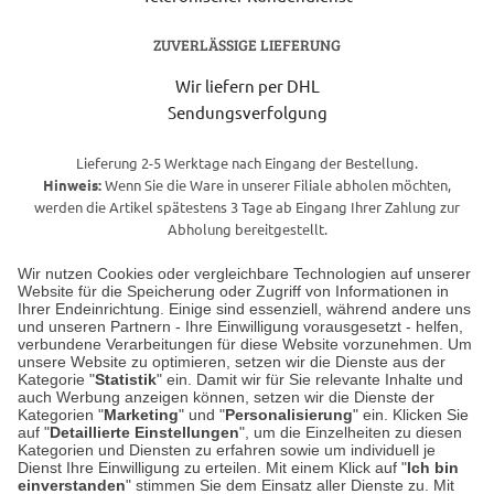
ZUVERLÄSSIGE LIEFERUNG
Wir liefern per DHL
Sendungsverfolgung
Lieferung 2-5 Werktage nach Eingang der Bestellung.
Hinweis:
Wenn Sie die Ware in unserer Filiale abholen möchten,
werden die Artikel spätestens 3 Tage ab Eingang Ihrer Zahlung zur
Abholung bereitgestellt.
Wir nutzen Cookies oder vergleichbare Technologien auf unserer
Website für die Speicherung oder Zugriff von Informationen in
Unser Geschäft in Meckenheim
Ihrer Endeinrichtung. Einige sind essenziell, während andere uns
und unseren Partnern - Ihre Einwilligung vorausgesetzt - helfen,
verbundene Verarbeitungen für diese Website vorzunehmen. Um
Auf dem Steinbüchel 6
unsere Website zu optimieren, setzen wir die Dienste aus der
53340 Meckenheim
Kategorie "
Statistik
" ein. Damit wir für Sie relevante Inhalte und
auch Werbung anzeigen können, setzen wir die Dienste der
Kategorien "
Marketing
" und "
Personalisierung
" ein. Klicken Sie
Montag bis Samstag 9:00 Uhr bis 18:00 Uhr
auf "
Detaillierte Einstellungen
", um die Einzelheiten zu diesen
Kategorien und Diensten zu erfahren sowie um individuell je
weitere Information
Dienst Ihre Einwilligung zu erteilen. Mit einem Klick auf "
Ich bin
einverstanden
" stimmen Sie dem Einsatz aller Dienste zu. Mit