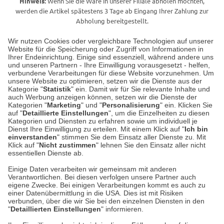
Hinweis:
Wenn Sie die Ware in unserer Filiale abholen möchten,
werden die Artikel spätestens 3 Tage ab Eingang Ihrer Zahlung zur
Abholung bereitgestellt.
Wir nutzen Cookies oder vergleichbare Technologien auf unserer
Website für die Speicherung oder Zugriff von Informationen in
Unser Geschäft in Meckenheim
Ihrer Endeinrichtung. Einige sind essenziell, während andere uns
und unseren Partnern - Ihre Einwilligung vorausgesetzt - helfen,
verbundene Verarbeitungen für diese Website vorzunehmen. Um
Auf dem Steinbüchel 6
unsere Website zu optimieren, setzen wir die Dienste aus der
53340 Meckenheim
Kategorie "
Statistik
" ein. Damit wir für Sie relevante Inhalte und
auch Werbung anzeigen können, setzen wir die Dienste der
Kategorien "
Marketing
" und "
Personalisierung
" ein. Klicken Sie
Montag bis Samstag 9:00 Uhr bis 18:00 Uhr
auf "
Detaillierte Einstellungen
", um die Einzelheiten zu diesen
Kategorien und Diensten zu erfahren sowie um individuell je
weitere Information
Dienst Ihre Einwilligung zu erteilen. Mit einem Klick auf "
Ich bin
einverstanden
" stimmen Sie dem Einsatz aller Dienste zu. Mit
Klick auf "
Nicht zustimmen
" lehnen Sie den Einsatz aller nicht
essentiellen Dienste ab.
Hier finden Sie uns im Netz
Einige Daten verarbeiten wir gemeinsam mit anderen
Verantwortlichen. Bei diesen verfolgen unsere Partner auch
eigene Zwecke. Bei einigen Verarbeitungen kommt es auch zu
einer Datenübermittlung in die USA. Dies ist mit Risiken
verbunden, über die wir Sie bei den einzelnen Diensten in den
Cookie-Einstellungen in Ihrem Browser
"
Detaillierten Einstellungen
" informieren.
AGB
Rücksendung von Waren
Datenschutz
Impressum